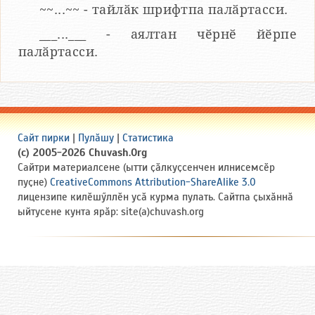
~~...~~ - тайлӑк шрифтпа палӑртасси.
___...___ - аялтан чӗрнӗ йӗрпе
палӑртасси.
Сайт пирки
|
Пулӑшу
|
Статистика
(c) 2005-2026 Chuvash.Org
Сайтри материалсене (ытти ҫӑлкуҫсенчен илнисемсӗр
пуҫне)
CreativeCommons Attribution-ShareAlike 3.0
лицензипе килӗшӳллӗн усӑ курма пулать. Сайтпа ҫыхӑннӑ
ыйтусене кунта ярӑр: site(a)chuvash.org