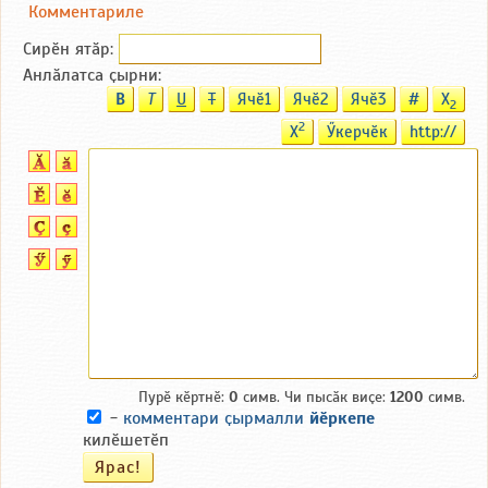
Комментариле
Сирӗн ятӑp:
Анлӑлатса ҫырни:
B
T
U
T
Ячӗ1
Ячӗ2
Ячӗ3
#
X
2
2
X
Ӳкерчӗк
http://
Пурӗ кӗртнӗ:
0
симв. Чи пысӑк виҫе:
1200
симв.
-
комментари ҫырмалли
йӗркепе
килӗшетӗп