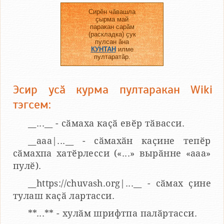
Сирӗн чӑвашла
ҫырма май
паракан сарӑм
(раскладка) ҫук
пулсан ӑна
КУНТАН
илме
пултаратӑр.
Эсир усӑ курма пултаракан Wiki
тэгсем:
__...__ - сӑмаха каҫӑ евӗр тӑвасси.
__aaa|...__ - сӑмахӑн каҫине тепӗр
сӑмахпа хатӗрлесси («...» вырӑнне «ааа»
пулӗ).
__https://chuvash.org|...__ - сӑмах ҫине
тулаш каҫӑ лартасси.
**...** - хулӑм шрифтпа палӑртасси.