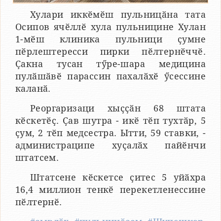
Хулари иккӗмӗш пульницӑна тата
Осипов ячӗллӗ хула пульницине Хулан
1-мӗш клиника пульници ҫумне
пӗрлештересси пирки пӗлтернӗччӗ.
Ҫакна тусан тӳре-шара медицина
пулӑшӑвӗ парассин пахалӑхӗ ӳсессине
каланӑ.
Реоргаризаци хыҫҫӑн 68 штата
кӗскетӗҫ. Ҫав шутра - икӗ тӗп тухтӑр, 5
ҫум, 2 тӗп медсестра. Ытти, 59 ставки, -
администраципе хуҫалӑх пайӗнчи
штатсем.
Штатсене кӗскетсе ҫитес 5 уйӑхра
16,4 миллион тенкӗ перекетленессине
пӗлтернӗ.