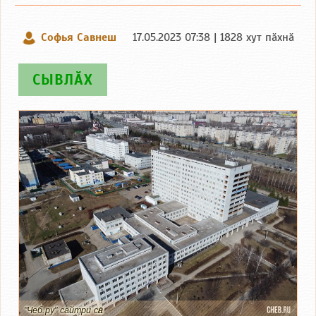
Софья Савнеш
17.05.2023 07:38 | 1828 хут пӑхнӑ
СЫВЛӐХ
"Чеб.ру" сайтри сӑн