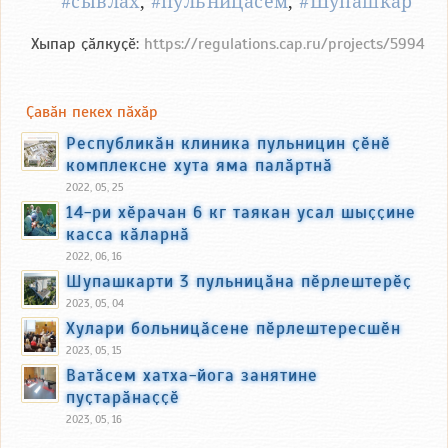
#сывлӑх
,
#пульницӑсем
,
#Шупашкар
Хыпар ҫӑлкуҫӗ:
https://regulations.cap.ru/projects/5994
Ҫавӑн пекех пӑхӑр
Республикӑн клиника пульницин ҫӗнӗ
комплексне хута яма палӑртнӑ
2022, 05, 25
14-ри хӗрачан 6 кг таякан усал шыҫҫине
касса кӑларнӑ
2022, 06, 16
Шупашкарти 3 пульницӑна пӗрлештерӗҫ
2023, 05, 04
Хулари больницӑсене пӗрлештересшӗн
2023, 05, 15
Ватӑсем хатха-йога занятине
пуҫтарӑнаҫҫӗ
2023, 05, 16