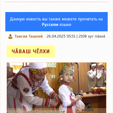
Данную новость вы также можете прочитать на
Русском
языке
Таисия Ташней
26.04.2023 05:51 | 2108 хут пӑхнӑ
ЧӐВАШ ЧӖЛХИ
www.1tv.ru видеовӗнчен илнӗ сӑнӳкерчӗк