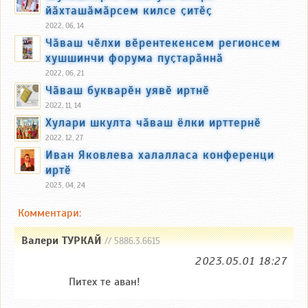
йӑхташӑмӑрсем килсе ҫитӗҫ
2022, 06, 14
Чӑваш чӗлхи вӗрентекенсем регионсем
хушшинчи форума пуҫтарӑннӑ
2022, 06, 21
Чӑваш букварӗн уявӗ иртнӗ
2022, 11, 14
Хулари шкулта чӑваш ёлки ирттернӗ
2022, 12, 27
Иван Яковлева халалласа конференци
иртӗ
2023, 04, 24
Комментари:
Валери ТУРКАЙ
// 5886.3.6615
2023.05.01 18:27
Питех те аван!