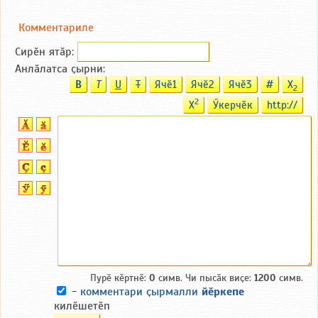
Комментариле
Сирӗн ятӑp:
Анлӑлатса ҫырни:
B
T
U
T
Ячӗ1
Ячӗ2
Ячӗ3
#
X
2
2
X
Ӳкерчӗк
http://
Пурӗ кӗртнӗ:
0
симв. Чи пысӑк виҫе:
1200
симв.
-
комментари ҫырмалли
йӗркепе
килӗшетӗп