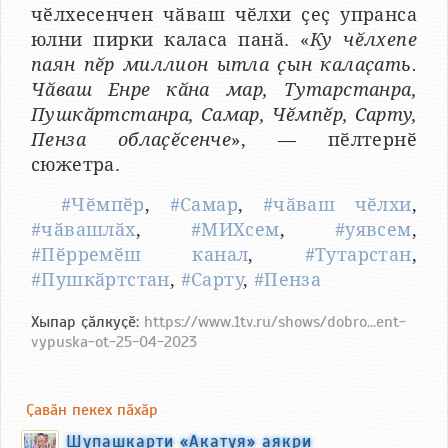
чӗлхесенчен чӑваш чӗлхи ҫеҫ упранса
юлни пирки каласа панӑ. «
Ку чӗлхепе
паян пӗр миллион ытла ҫын калаҫать.
Чӑваш Енре кӑна мар, Тутарстанра,
Пушкӑртстанра, Самар, Чӗмпӗр, Сарту,
Пенза облаҫӗсенче
», — пӗлтернӗ
сюжетра.
#Чӗмпӗр
,
#Самар
,
#чӑваш чӗлхи
,
#чӑвашлӑх
,
#МИХсем
,
#уявсем
,
#Пӗрремӗш канал
,
#Тутарстан
,
#Пушкӑртстан
,
#Сарту
,
#Пенза
Хыпар ҫӑлкуҫӗ:
https://www.1tv.ru/shows/dobro...ent-
vypuska-ot-25-04-2023
Ҫавӑн пекех пӑхӑр
Шупашкарти «Акатуя» аякри