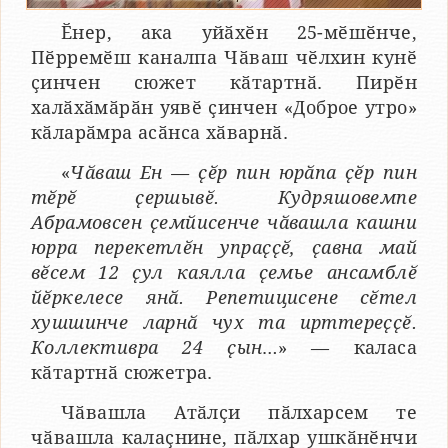
Ӗнер, ака уйӑхӗн 25-мӗшӗнче,
Пӗрремӗш каналпа Чӑваш чӗлхин кунӗ
ҫинчен сюжет кӑтартнӑ. Пирӗн
халӑхӑмӑрӑн уявӗ ҫинчен «Доброе утро»
кӑларӑмра асӑнса хӑварнӑ.
«
Чӑваш Ен — ҫӗр пин юрӑпа ҫӗр пин
тӗрӗ ҫершывӗ. Кудряшовемпе
Абрамовсен ҫемйисенче чӑвашла кашни
юрра перекетлӗн упраҫҫӗ, ҫавна май
вӗсем 12 ҫул каялла ҫемье ансамблӗ
йӗркелесе янӑ. Репетицисене сӗтел
хушшинче ларнӑ чух та ирттереҫҫӗ.
Коллективра 24 ҫын
…» — каласа
кӑтартнӑ сюжетра.
Чӑвашла Атӑлҫи пӑлхарсем те
чӑвашла калаҫнине, пӑлхар ушкӑнӗнчи