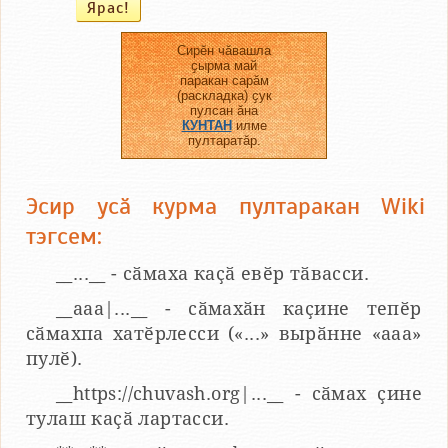
Сирӗн чӑвашла
ҫырма май
паракан сарӑм
(раскладка) ҫук
пулсан ӑна
КУНТАН
илме
пултаратӑр.
Эсир усӑ курма пултаракан Wiki
тэгсем:
__...__ - сӑмаха каҫӑ евӗр тӑвасси.
__aaa|...__ - сӑмахӑн каҫине тепӗр
сӑмахпа хатӗрлесси («...» вырӑнне «ааа»
пулӗ).
__https://chuvash.org|...__ - сӑмах ҫине
тулаш каҫӑ лартасси.