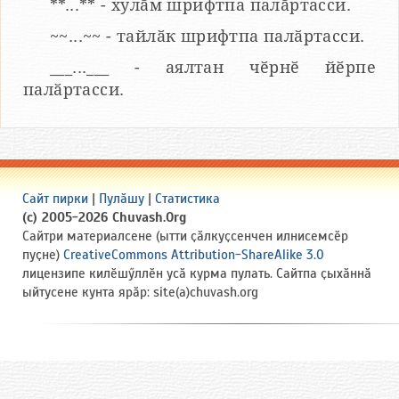
**...** - хулӑм шрифтпа палӑртасси.
~~...~~ - тайлӑк шрифтпа палӑртасси.
___...___ - аялтан чӗрнӗ йӗрпе
палӑртасси.
Сайт пирки
|
Пулӑшу
|
Статистика
(c) 2005-2026 Chuvash.Org
Сайтри материалсене (ытти ҫӑлкуҫсенчен илнисемсӗр
пуҫне)
CreativeCommons Attribution-ShareAlike 3.0
лицензипе килӗшӳллӗн усӑ курма пулать. Сайтпа ҫыхӑннӑ
ыйтусене кунта ярӑр: site(a)chuvash.org