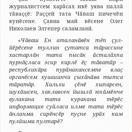
журналистсем харӑсах икӗ уява паллӑ
тӑваҫҫӗ: Раҫҫей тата Чӑваш пичечӗн
кунӗсене. Ҫавна май вӗсене Олег
Николаев Элтепер саламланӑ.
«
Чӑваш Ен аталанӑвӗн тӗп ҫул-
йӗрӗсене туллин ҫутатса тӑрассине
хастарлӑн тата пысӑк ӑсталӑхпа
пурнӑҫласа эсир кирлӗ ӗҫ тӑватӑр –
республикӑра пурӑнакансемпе влаҫ
органӗсем хушшинчи ҫыхӑнӑва тытса
тӑратӑр. Хальхи ҫӗнӗ хыпарсен,
шухӑшсен, хаклавсен йышлӑ юхӑмӗнче
вулакана тата куракана тӗрӗс
информацие суйласа илме тата тӗрӗс
ӑнланма сирӗнсӗр пуҫне урӑх кам
пулӑшма пултарӗ?