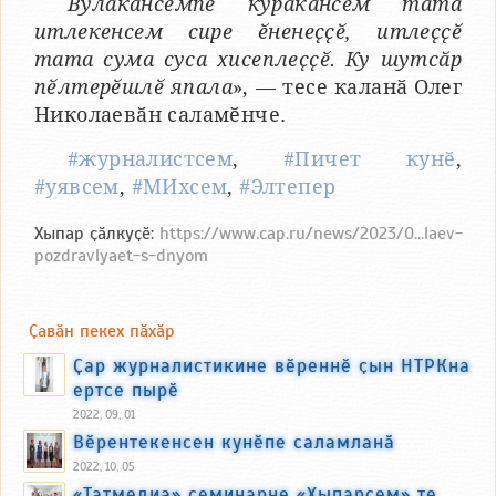
Вулакансемпе куракансем тата
итлекенсем сире ӗненеҫҫӗ, итлеҫҫӗ
тата сума суса хисеплеҫҫӗ. Ку шутсӑр
пӗлтерӗшлӗ япала
», — тесе каланӑ Олег
Николаевӑн саламӗнче.
#журналистсем
,
#Пичет кунӗ
,
#уявсем
,
#МИхсем
,
#Элтепер
Хыпар ҫӑлкуҫӗ:
https://www.cap.ru/news/2023/0...laev-
pozdravlyaet-s-dnyom
Ҫавӑн пекех пӑхӑр
Ҫар журналистикине вӗреннӗ ҫын НТРКна
ертсе пырӗ
2022, 09, 01
Вӗрентекенсен кунӗпе саламланӑ
2022, 10, 05
«Татмедиа» семинарне «Хыпарсем» те