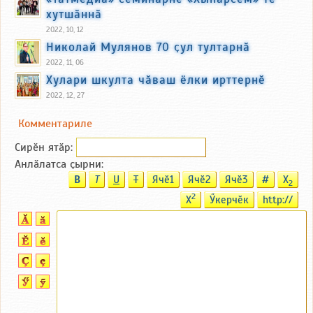
хутшӑннӑ
2022, 10, 12
Николай Мулянов 70 ҫул тултарнӑ
2022, 11, 06
Хулари шкулта чӑваш ёлки ирттернӗ
2022, 12, 27
Комментариле
Сирӗн ятӑp:
Анлӑлатса ҫырни:
B
T
U
T
Ячӗ1
Ячӗ2
Ячӗ3
#
X
2
2
X
Ӳкерчӗк
http://