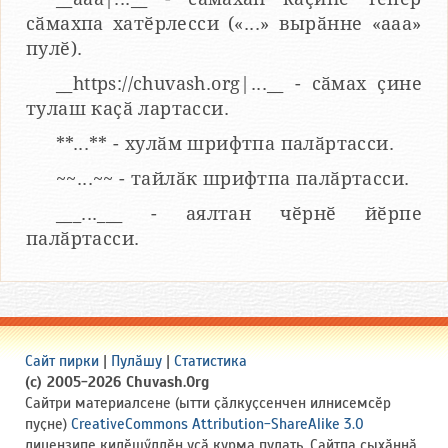
сӑмахпа хатӗрлесси («...» вырӑнне «ааа»
пулӗ).
__https://chuvash.org|...__ - сӑмах ҫине
тулаш каҫӑ лартасси.
**...** - хулӑм шрифтпа палӑртасси.
~~...~~ - тайлӑк шрифтпа палӑртасси.
___...___ - аялтан чӗрнӗ йӗрпе
палӑртасси.
Сайт пирки
|
Пулӑшу
|
Статистика
(c) 2005-2026 Chuvash.Org
Сайтри материалсене (ытти ҫӑлкуҫсенчен илнисемсӗр
пуҫне)
CreativeCommons Attribution-ShareAlike 3.0
лицензипе килӗшӳллӗн усӑ курма пулать. Сайтпа ҫыхӑннӑ