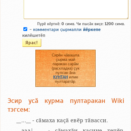
Пурӗ кӗртнӗ:
0
симв. Чи пысӑк виҫе:
1200
симв.
-
комментари ҫырмалли
йӗркепе
килӗшетӗп
Сирӗн чӑвашла
ҫырма май
паракан сарӑм
(раскладка) ҫук
пулсан ӑна
КУНТАН
илме
пултаратӑр.
Эсир усӑ курма пултаракан Wiki
тэгсем:
__...__ - сӑмаха каҫӑ евӗр тӑвасси.
__aaa|...__ - сӑмахӑн каҫине тепӗр