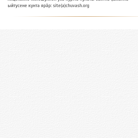
ыйтусене кунта ярӑр: site(a)chuvash.org