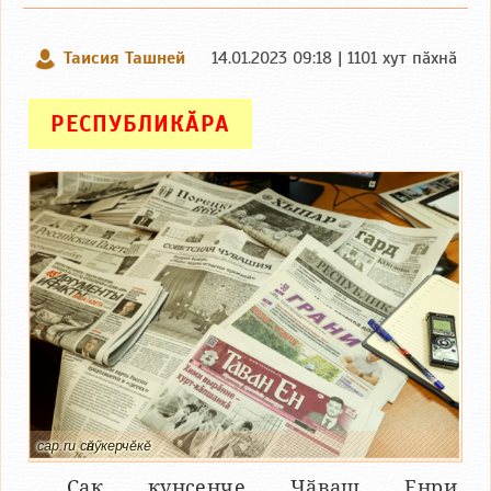
Таисия Ташней
14.01.2023 09:18 | 1101 хут пӑхнӑ
РЕСПУБЛИКӐРА
cap.ru cӑнӳкерчӗкӗ
Ҫак кунсенче Чӑваш Енри