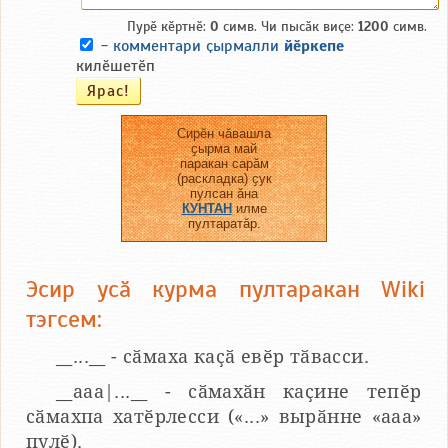
Пурӗ кӗртнӗ:
0
симв. Чи пысӑк виҫе:
1200
симв.
-
комментари ҫырмалли
йӗркепе
килӗшетӗп
Сирӗн чӑвашла
ҫырма май
паракан сарӑм
(раскладка) ҫук
пулсан ӑна
КУНТАН
илме
пултаратӑр.
Эсир усӑ курма пултаракан Wiki
тэгсем:
__...__ - сӑмаха каҫӑ евӗр тӑвасси.
__aaa|...__ - сӑмахӑн каҫине тепӗр
сӑмахпа хатӗрлесси («...» вырӑнне «ааа»
пулӗ).