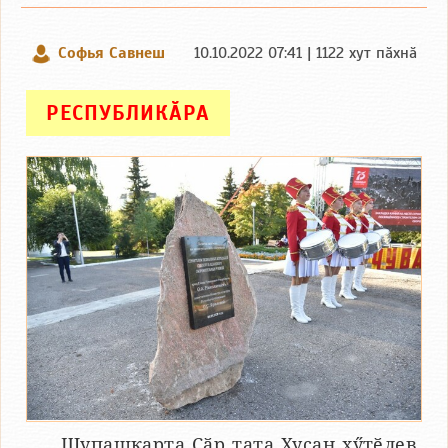
Софья Савнеш
10.10.2022 07:41 | 1122 хут пӑхнӑ
РЕСПУБЛИКӐРА
Шупашкарта Сӑр тата Хусан хӳтӗлев