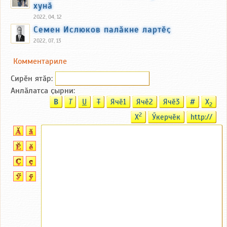
хунӑ
2022, 04, 12
Семен Ислюков палӑкне лартӗҫ
2022, 07, 13
Комментариле
Сирӗн ятӑp:
Анлӑлатса ҫырни:
B
T
U
T
Ячӗ1
Ячӗ2
Ячӗ3
#
X
2
2
X
Ӳкерчӗк
http://