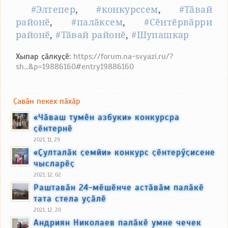
#Элтепер
,
#конкурссем
,
#Тӑвай
районӗ
,
#палӑксем
,
#Сӗнтӗрвӑрри
районӗ
,
#Тӑвай районӗ
,
#Шупашкар
Хыпар ҫӑлкуҫӗ:
https://forum.na-svyazi.ru/?
sh...&p=19886160#entry19886160
Ҫавӑн пекех пӑхӑр
«Чӑваш тумӗн азбуки» конкурсра
ҫӗнтернӗ
2021, 11, 29
«Ҫулталӑк ҫемйи» конкурс ҫӗнтерӳҫисене
чысларӗҫ
2021, 12, 02
Раштавӑн 24-мӗшӗнче астӑвӑм палӑкӗ
тата стела уҫӑлӗ
2021, 12, 20
Андриян Николаев палӑкӗ умне чечек