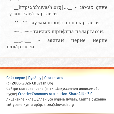
__https://chuvash.org|...__ - сӑмах ҫине
тулаш каҫӑ лартасси.
**...** - хулӑм шрифтпа палӑртасси.
~~...~~ - тайлӑк шрифтпа палӑртасси.
___...___ - аялтан чӗрнӗ йӗрпе
палӑртасси.
Сайт пирки
|
Пулӑшу
|
Статистика
(c) 2005-2026 Chuvash.Org
Сайтри материалсене (ытти ҫӑлкуҫсенчен илнисемсӗр
пуҫне)
CreativeCommons Attribution-ShareAlike 3.0
лицензипе килӗшӳллӗн усӑ курма пулать. Сайтпа ҫыхӑннӑ
ыйтусене кунта ярӑр: site(a)chuvash.org