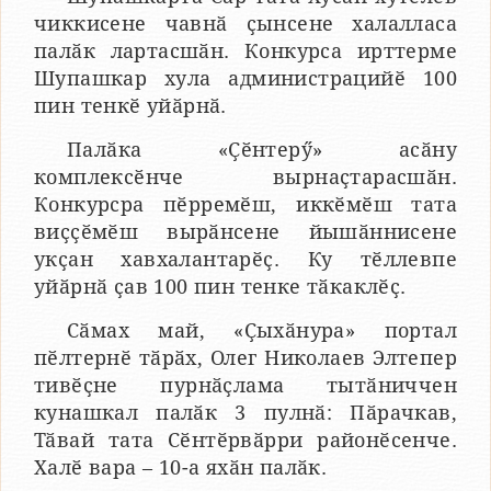
чиккисене чавнӑ ҫынсене халалласа
палӑк лартасшӑн. Конкурса ирттерме
Шупашкар хула администрацийӗ 100
пин тенкӗ уйӑрнӑ.
Палӑка «Ҫӗнтерӳ» асӑну
комплексӗнче вырнаҫтарасшӑн.
Конкурсра пӗрремӗш, иккӗмӗш тата
виҫҫӗмӗш вырӑнсене йышӑннисене
укҫан хавхалантарӗҫ. Ку тӗллевпе
уйӑрнӑ ҫав 100 пин тенке тӑкаклӗҫ.
Сӑмах май, «Ҫыхӑнура» портал
пӗлтернӗ тӑрӑх, Олег Николаев Элтепер
тивӗҫне пурнӑҫлама тытӑниччен
кунашкал палӑк 3 пулнӑ: Пӑрачкав,
Тӑвай тата Сӗнтӗрвӑрри районӗсенче.
Халӗ вара – 10-а яхӑн палӑк.