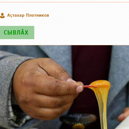
Аçтахар Плотников
СЫВЛӐХ