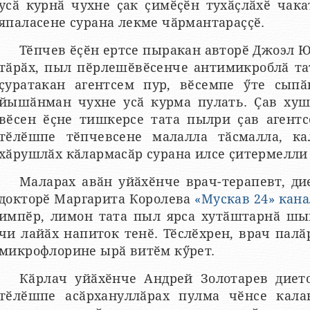
усӑ курнӑ чухне ҫак ҫимӗҫӗн тухӑҫлӑхӗ чак
япаласене сурана лекме чӑрмантараҫҫӗ.
Тӗпчев ӗҫӗн ертсе пыракан авторӗ Джоэл 
тӑрӑх, пыл пӗрлешӗвӗсенче антимикроблӑ та
ҫуратакан агентсем пур, вӗсемпе ӳте сыпӑ
йышӑнман чухне усӑ курма пулать. Ҫав хушӑ
вӗсен ӗҫне тишкерсе тата пылри ҫав агентс
тӗлӗшпе тӗпчевсене малалла тӑсмалла, ка
хӑрушлӑх кӑлармасӑр сурана илсе ҫитермелли
Маларах авӑн уйӑхӗнче врач-терапевт, ди
докторӗ Маргарита Королева
«Мускав 24» кан
импӗр, лимон тата пыл ярса хутӑштарнӑ шы
чи лайӑх напиток тенӗ. Тӗслӗхрен, врач пал
микрофлорине ырӑ витӗм кӳрет.
Кӑрлач уйӑхӗнче Андрей Золотарев диет
тӗлӗшпе асӑрхануллӑрах пулма чӗнсе калан