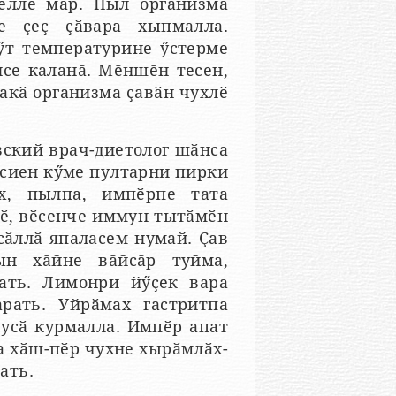
елле мар. Пыл организма
е ҫеҫ ҫӑвара хыпмалла.
ӳт температурине ӳстерме
нсе каланӑ. Мӗншӗн тесен,
акӑ организма ҫавӑн чухлӗ
вский врач-диетолог шӑнса
 сиен кӳме пултарни пирки
ӑх, пылпа, импӗрпе тата
ҫӗ, вӗсенче иммун тытӑмӗн
сӑллӑ япаласем нумай. Ҫав
ын хӑйне вӑйсӑр туйма,
ать. Лимонри йӳҫек вара
рать. Уйрӑмах гастритпа
 усӑ курмалла. Импӗр апат
а хӑш-пӗр чухне хырӑмлӑх-
ать.