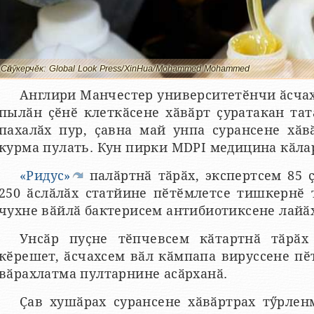
Сӑнӳкерчӗк: Global Look Press/XinHua/Mohammed Mohammed
Англири Манчестер университетӗнчи ӑсчах
пылӑн ҫӗнӗ клеткӑсене хӑвӑрт ҫуратакан та
пахалӑх пур, ҫавна май унпа сурансене хӑв
курма пулать. Кун пирки MDPI медицина кӑл
«Ридус»
палӑртнӑ тӑрӑх, экспертсем 85
250 ӑслӑлӑх статйине пӗтӗмлетсе тишкернӗ 
чухне вӑйлӑ бактерисем антибиотиксене лайӑ
Унсӑр пуҫне тӗпчевсем кӑтартнӑ тӑрӑ
кӗрешет, ӑсчахсем вӑл кӑмпапа вируссене пӗ
вӑрахлатма пултарнине асӑрханӑ.
Ҫав хушӑрах сурансене хӑвӑртрах тӳрлен