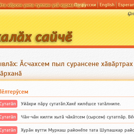
По-русски
English
Espera
йта кӗрсен унпа туллин усӑ курма пулӗ
Ҫы
ывлӑх: Ӑсчахсем пыл сурансене хӑвӑртра
сӑрханӑ
Пӗлтерӳсем
Сутатӑп
Уйăхри пăру сутатăп.Хакĕ килĕшсе татăлнипе.
Сутатӑп
Чăн-чăн килти хытă чăкăтсем (сырсем) сутатпăр. Вĕсе
Сутатӑп
Хурăн вутти Муркаш районĕпе тата Шупашкар районĕнч