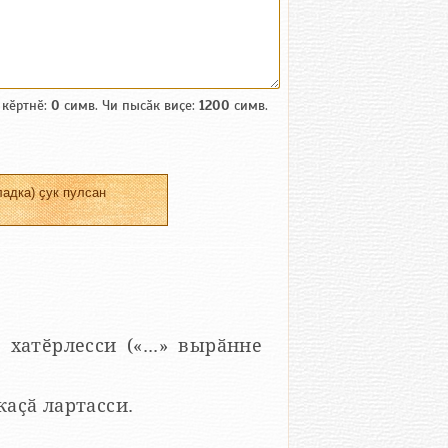
 кӗртнӗ:
0
симв. Чи пысӑк виҫе:
1200
симв.
адка) ҫук пулсан
 хатӗрлесси («...» вырӑнне
 каҫӑ лартасси.