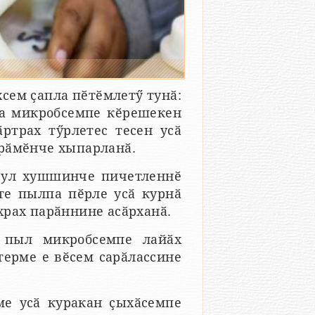
сем ҫапла пӗтӗмлетӳ тунӑ:
та микробсемпе кӗрешекен
ӑртрах тӳрлетес тесен усӑ
арӑмӗнче хыпарланӑ.
 ҫул хушшинче пичетленнӗ
те пылпа пӗрле усӑ курнӑ
храх парӑннине асӑрханӑ.
х пыл микробсемпе лайӑх
терме е вӗсем сарӑлассине
ме усӑ куракан ҫыхӑсемпе