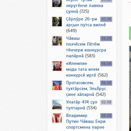
03.08
округӗнче лавкка
ҫуннӑ
(725)
Ҫӗрпӳре 26-ри
05.08
арҫын путса вилнӗ
(649)
Чӑваш
06.08
поэчӗсем Пӗтӗм
тӗнчери конкурсра
палӑрнӑ
(583)
«Илемпи»
06.08
мода тата илем
конкурсӗ иртӗ
(562)
Протасовсем,
06.08
тухтӑрсем, Эльбрус
ҫине хӑпарнӑ
(542)
Улатӑр 474 ҫул
02.08
тултарнӑ
(534)
Владимир
06.08
Путин Чӑваш Енри
спортсмена парне