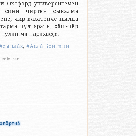
ри Оксфорд университечӗн
л ҫини чиртен сывалма
ӗпе, чир вӑхӑтӗнче пылпа
тарма пултарать, хӑш-пӗр
а пулӑшма пӑрахаҫҫӗ.
#сывлӑх
,
#Аслӑ Британи
vlenie-ran
палӑртнӑ