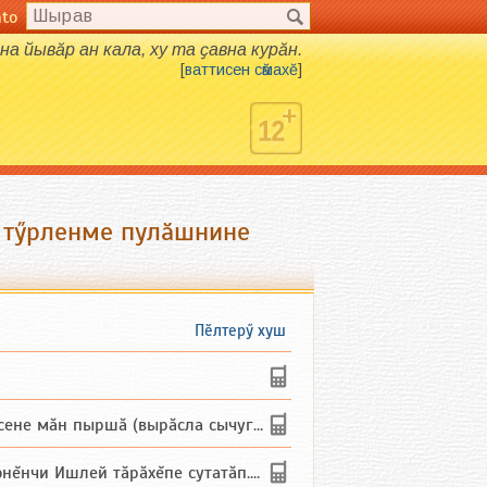
nto
нна йывӑр ан кала, ху та ҫавна курӑн.
[
ваттисен сӑмахӗ
]
х тӳрленме пулӑшнине
Пӗлтерӳ хуш
не мăн пыршă (вырăсла сычуг) ...
и Ишлей тăрăхĕпе сутатăп. Ха...