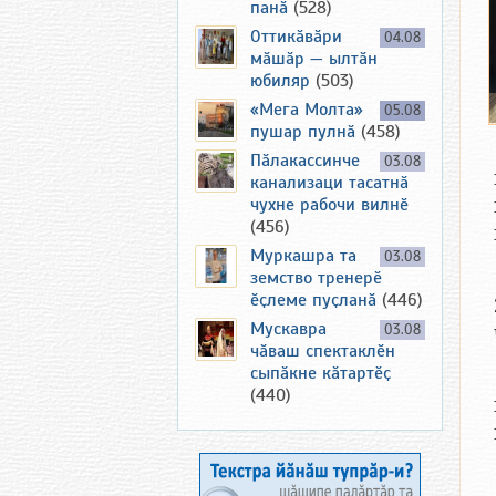
панӑ
(528)
Оттикӑвӑри
04.08
мӑшӑр — ылтӑн
юбиляр
(503)
«Мега Молта»
05.08
пушар пулнӑ
(458)
Пӑлакассинче
03.08
канализаци тасатнӑ
чухне рабочи вилнӗ
(456)
Муркашра та
03.08
земство тренерӗ
ӗҫлеме пуҫланӑ
(446)
Мускавра
03.08
чӑваш спектаклӗн
сыпӑкне кӑтартӗҫ
(440)