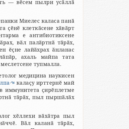
ать — вӗсем пылри усӑллӑ
Юпанки Миелес каласа панӑ
та ҫӗнӗ клеткӑсене хӑвӑрт
нтарма е антибиотиксене
рах, вӑл палӑртнӑ тӑрӑх,
ен ӗҫне лайӑхрах ӑнланас
лӑпӑр, ахаль майпа тата
 меслетсене тупмалла.
етолог медицина наукисен
алпа
калаҫу ирттернӗ май
в иммунитета ҫирӗплетме
ӑртнӑ тӑрӑх, пыл пыршӑлӑх
олог хӗллехи вӑхӑтра пыл
ӑччӗ. Вӑл каланӑ тӑрӑх,