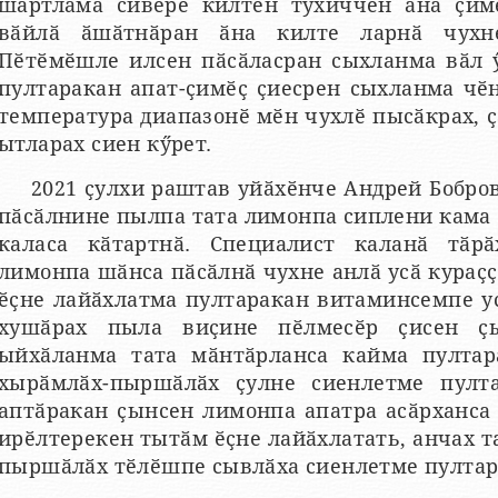
шартлама сивӗре килтен тухиччен ӑна ҫим
вӑйлӑ ӑшӑтнӑран ӑна килте ларнӑ чухн
Пӗтӗмӗшле илсен пӑсӑласран сыхланма вӑл 
пултаракан апат-ҫимӗҫ ҫиесрен сыхланма чӗ
температура диапазонӗ мӗн чухлӗ пысӑкрах, ҫ
ытларах сиен кӳрет.
2021 ҫулхи раштав уйӑхӗнче Андрей Бобро
пӑсӑлнине пылпа тата лимонпа сиплени кама
каласа кӑтартнӑ. Специалист каланӑ тӑр
лимонпа шӑнса пӑсӑлнӑ чухне анлӑ усӑ кураҫ
ӗҫне лайӑхлатма пултаракан витаминсемпе у
хушӑрах пыла виҫине пӗлмесӗр ҫисен ҫ
ыйхӑланма тата мӑнтӑрланса кайма пултар
хырӑмлӑх-пыршӑлӑх ҫулне сиенлетме пулта
аптӑракан ҫынсен лимонпа апатра асӑрханса
ирӗлтерекен тытӑм ӗҫне лайӑхлатать, анчах т
пыршӑлӑх тӗлӗшпе сывлӑха сиенлетме пултар