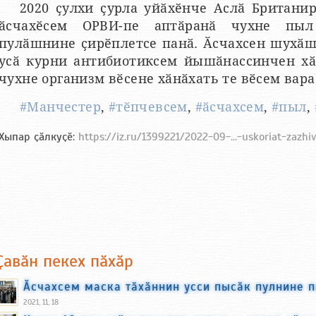
2020 ҫулхи ҫурла уйӑхӗнче Аслӑ Британи
ӑсчахӗсем ОРВИ-пе аптӑранӑ чухне пы
пулӑшнине ҫирӗплетсе панӑ. Ӑсчахсен шухӑш
усӑ курни антибиотиксем йышӑнассинчен хӑ
чухне организм вӗсене хӑнӑхать те вӗсем вар
#Манчестер
,
#тӗпчевсем
,
#ӑсчахсем
,
#пыл
,
Хыпар ҫӑлкуҫӗ:
https://iz.ru/1399221/2022-09-...-uskoriat-zazhi
Ҫавӑн пекех пӑхӑр
Ӑсчахсем маска тӑхӑннин усси пысӑк пулнине 
2021, 11, 18