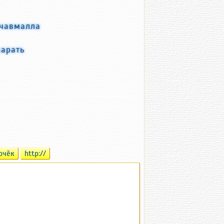
 чавмалла
карать
рчӗк
http://