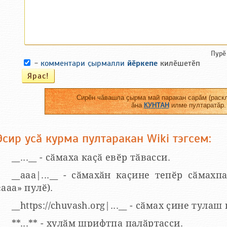
Пурӗ
-
комментари ҫырмалли
йӗркепе
килӗшетӗп
Сирӗн чӑвашла ҫырма май паракан сарӑм (раскл
ӑна
КУНТАН
илме пултаратӑр.
Эсир усӑ курма пултаракан Wiki тэгсем:
__...__ - сӑмаха каҫӑ евӗр тӑвасси.
__aaa|...__ - сӑмахӑн каҫине тепӗр сӑмахпа
«ааа» пулӗ).
__https://chuvash.org|...__ - сӑмах ҫине тулаш
**...** - хулӑм шрифтпа палӑртасси.