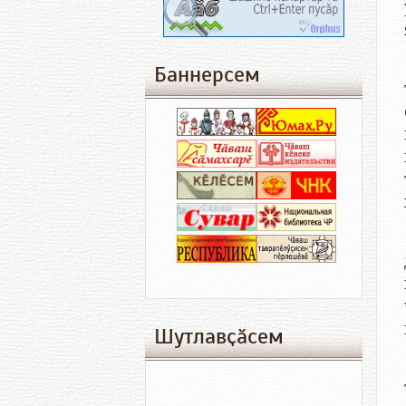
Баннерсем
Шутлавҫӑсем