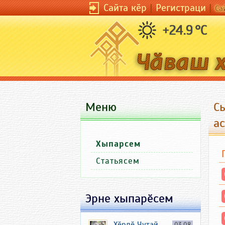
Сайта кӗр
|
Регистраци
|
Са
+24.9 °C
Меню
С
а
Хыпарсем
Статьясем
Эрне хыпарӗсем
Хӗрлӗ Чутай