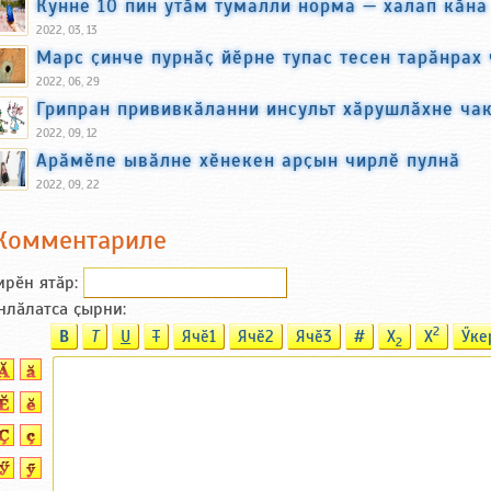
Кунне 10 пин утӑм тумалли норма — халап кӑна
2022, 03, 13
Марс ҫинче пурнӑҫ йӗрне тупас тесен тарӑнрах
2022, 06, 29
Грипран прививкӑланни инсульт хӑрушлӑхне ча
2022, 09, 12
Арӑмӗпе ывӑлне хӗнекен арҫын чирлӗ пулнӑ
2022, 09, 22
Комментариле
ирӗн ятӑp:
нлӑлатса ҫырни:
2
B
T
U
T
Ячӗ1
Ячӗ2
Ячӗ3
#
X
X
Ӳке
2