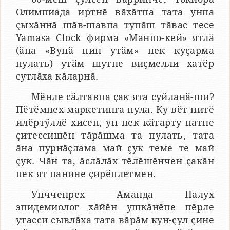
Олимпиада иртнӗ вӑхӑтпа тата унпа
ҫыхӑннӑ шӑв-шавпа тупӑш тӑвас тесе
Yamasa Clock фирма «Манпо-кей» ятлӑ
(ӑна «Вунӑ пин утӑм» пек куҫарма
пулать) утӑм шутне виҫмелли хатӗр
сутлӑха кӑларнӑ.
Мӗнле сӑлтавпа ҫак ята суйланӑ-ши?
Пӗтӗмпех маркетинга пула. Ку вӗт питӗ
илӗртӳллӗ хисеп, ун пек кӑтарту патне
ҫитессишӗн тӑрӑшма та пулать, тата
ӑна пурнӑҫлама май ҫук теме те май
ҫук. Чӑн та, ӑслӑлӑх тӗлӗшӗнчен ҫакӑн
пек ят панине ҫирӗплетмен.
Унчченрех Аманда Палух
эпидемиолог хӑйӗн ушкӑнӗпе пӗрле
утасси сывлӑха тата вӑрӑм кун-ҫул ҫине