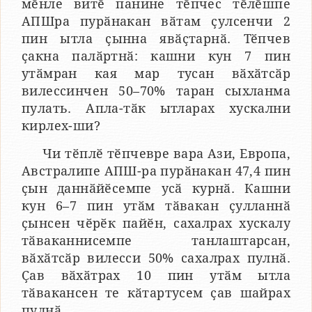
мӗнле витӗ панине тӗпчес тӗлӗшпе
АПШра пурӑнакан вӑтам ҫулсенчи 2
пин ытла ҫынна явӑҫтарнӑ. Тӗпчев
ҫакна палӑртнӑ: кашни кун 7 пин
утӑмран кая мар тусан вӑхӑтсӑр
вилессинчен 50–70% таран сыхланма
пулать. Апла-тӑк ытларах хускални
кирлех-ши?
Чи тӗплӗ тӗпчевре вара Ази, Европа,
Австралипе АПШ-ра пурӑнакан 47,4 пин
ҫын даннӑйӗсемпе усӑ курнӑ. Кашни
кун 6–7 пин утӑм тӑвакан ҫулланнӑ
ҫынсен чӗрӗк пайӗн, сахалрах хускалу
тӑваканнисемпе танлаштарсан,
вӑхӑтсӑр вилесси 50% сахалрах пулнӑ.
Ҫав вӑхӑтрах 10 пин утӑм ытла
тӑвакансен те кӑтартусем ҫав шайрах
пулнӑ.