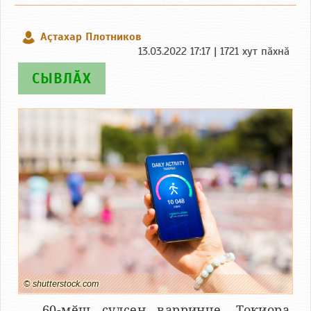
Аçтахар Плотников
13.03.2022 17:17 | 1721 хут пӑхнӑ
СЫВЛӐХ
© shutterstock.com
60-мӗш ҫулсен варринче, Токиора