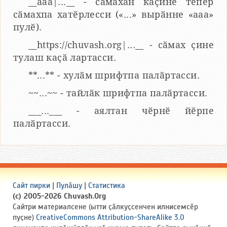
__aaa|...__ - сӑмахӑн каҫине тепӗр
сӑмахпа хатӗрлесси («...» вырӑнне «ааа»
пулӗ).
__https://chuvash.org|...__ - сӑмах ҫине
тулаш каҫӑ лартасси.
**...** - хулӑм шрифтпа палӑртасси.
~~...~~ - тайлӑк шрифтпа палӑртасси.
___...___ - аялтан чӗрнӗ йӗрпе
палӑртасси.
Сайт пирки
|
Пулӑшу
|
Статистика
(c) 2005-2026 Chuvash.Org
Сайтри материалсене (ытти ҫӑлкуҫсенчен илнисемсӗр
пуҫне)
CreativeCommons Attribution-ShareAlike 3.0