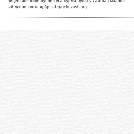
лицензипе килӗшӳллӗн усӑ курма пулать. Сайтпа ҫыхӑннӑ
ыйтусене кунта ярӑр: site(a)chuvash.org