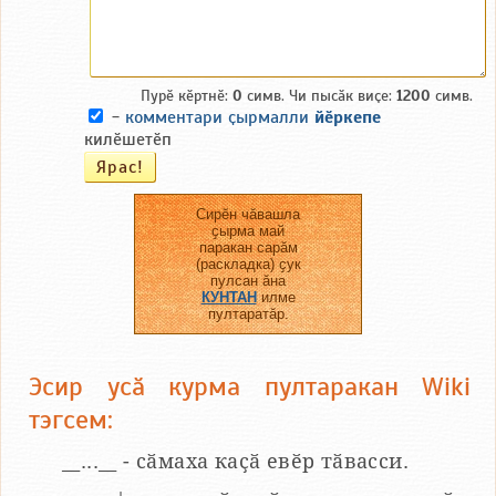
Пурӗ кӗртнӗ:
0
симв. Чи пысӑк виҫе:
1200
симв.
-
комментари ҫырмалли
йӗркепе
килӗшетӗп
Сирӗн чӑвашла
ҫырма май
паракан сарӑм
(раскладка) ҫук
пулсан ӑна
КУНТАН
илме
пултаратӑр.
Эсир усӑ курма пултаракан Wiki
тэгсем:
__...__ - сӑмаха каҫӑ евӗр тӑвасси.