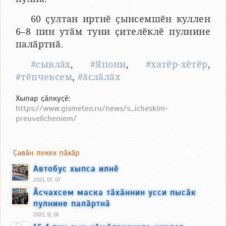
60 ҫултан иртнӗ ҫынсемшӗн куллен
6–8 пин утӑм туни ҫителӗклӗ пулнине
палӑртнӑ.
#сывлӑх
,
#Япони
,
#хатӗр-хӗтӗр
,
#тӗпчевсем
,
#ӑслӑлӑх
Хыпар ҫӑлкуҫӗ:
https://www.gismeteo.ru/news/s...icheskim-
preuvelicheniem/
Ҫавӑн пекех пӑхӑр
Автобус хыпса илнӗ
2021, 07, 07
Ӑсчахсем маска тӑхӑннин усси пысӑк
пулнине палӑртнӑ
2021, 11, 18