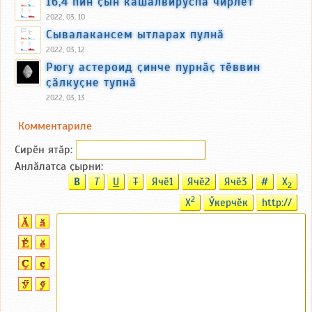
16,4 пин ҫын кӑшӑлвируспа чирлет
2022, 03, 10
Сывалакансем ытларах пулнӑ
2022, 03, 12
Рюгу астероид ҫинче пурнӑҫ тӗввин
ҫӑлкуҫне тупнӑ
2022, 03, 13
Комментариле
Сирӗн ятӑp:
Анлӑлатса ҫырни:
B
T
U
T
Ячӗ1
Ячӗ2
Ячӗ3
#
X
2
2
X
Ӳкерчӗк
http://