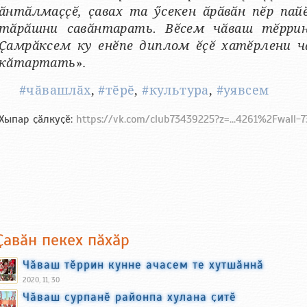
ӑнтӑлмаҫҫӗ, ҫавах та ӳсекен ӑрӑвӑн пӗр па
тӑрӑшни савӑнтарать. Вӗсем чӑваш тӗррине
Ҫамрӑксем ку енӗпе диплом ӗҫӗ хатӗрлени ч
кӑтартать
».
#чӑвашлӑх
,
#тӗрӗ
,
#культура
,
#уявсем
Хыпар ҫӑлкуҫӗ:
https://vk.com/club73439225?z=...4261%2Fwall-
Ҫавӑн пекех пӑхӑр
Чӑваш тӗррин кунне ачасем те хутшӑннӑ
2020, 11, 30
Чӑваш сурпанӗ районпа хулана ҫитӗ