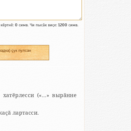
 кӗртнӗ:
0
симв. Чи пысӑк виҫе:
1200
симв.
адка) ҫук пулсан
 хатӗрлесси («...» вырӑнне
 каҫӑ лартасси.