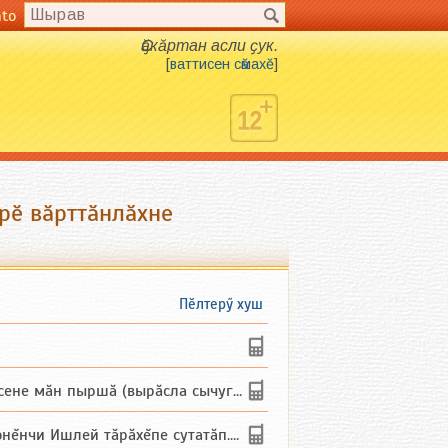
nto
Ҫӑкӑртан асли ҫук.
[
ваттисен сӑмахӗ
]
ӗрӗ вӑрттӑнлӑхне
Пӗлтерӳ хуш
не мăн пыршă (вырăсла сычуг) ...
и Ишлей тăрăхĕпе сутатăп. Ха...