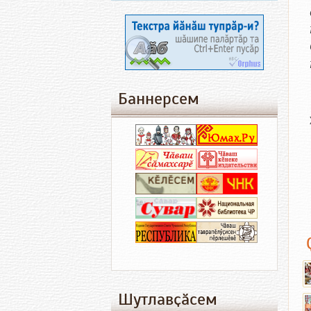
Баннерсем
Шутлавҫӑсем