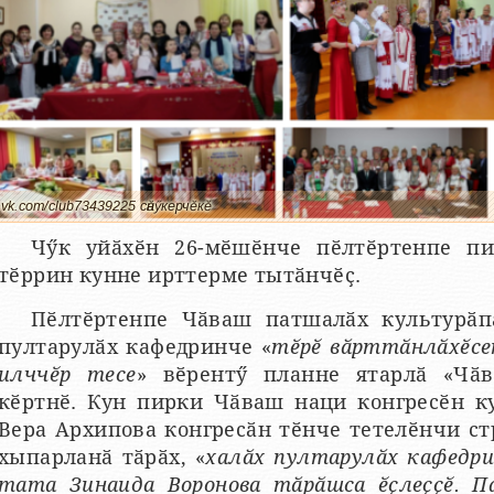
vk.com/club73439225 сӑнӳкерчӗкӗ
Чӳк уйӑхӗн 26-мӗшӗнче пӗлтӗртенпе п
тӗррин кунне ирттерме тытӑнчӗҫ.
Пӗлтӗртенпе Чӑваш патшалӑх культурӑп
пултарулӑх кафедринче «
тӗрӗ вӑрттӑнлӑхӗсе
илччӗр тесе
» вӗрентӳ планне ятарлӑ «Чӑ
кӗртнӗ. Кун пирки Чӑваш наци конгресӗн к
Вера Архипова конгресӑн тӗнче тетелӗнчи с
хыпарланӑ тӑрӑх, «
халӑх пултарулӑх кафедри
тата Зинаида Воронова тӑрӑшса ӗҫлеҫҫӗ. П