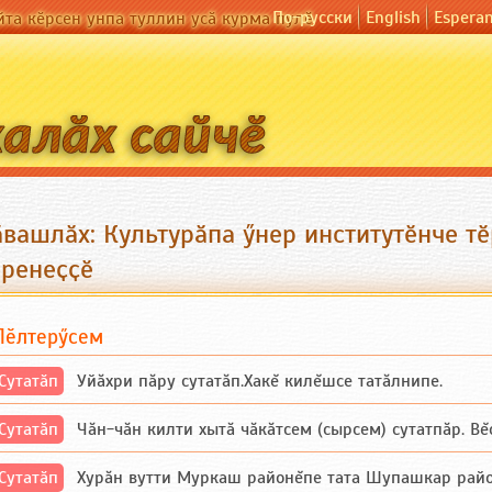
По-русски
English
Espera
йта кӗрсен унпа туллин усӑ курма пулӗ
вашлӑх: Культурӑпа ӳнер институтӗнче т
ӗренеҫҫӗ
Пӗлтерӳсем
Сутатӑп
Уйăхри пăру сутатăп.Хакĕ килĕшсе татăлнипе.
Сутатӑп
Чăн-чăн килти хытă чăкăтсем (сырсем) сутатпăр. Вĕсе
Сутатӑп
Хурăн вутти Муркаш районĕпе тата Шупашкар районĕнч