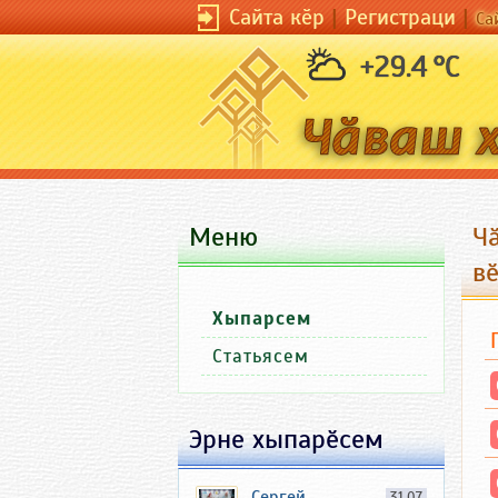
Сайта кӗр
|
Регистраци
|
Са
+29.4 °C
Меню
Чӑ
в
Хыпарсем
Статьясем
Эрне хыпарӗсем
Сергей