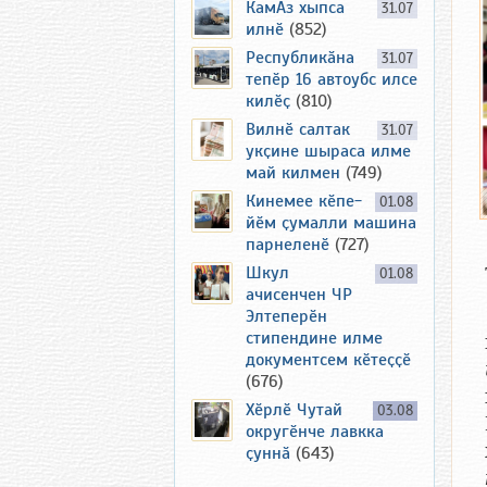
КамАз хыпса
31.07
илнӗ
(852)
Республикӑна
31.07
тепӗр 16 автоубс илсе
килӗҫ
(810)
Вилнӗ салтак
31.07
укҫине шыраса илме
май килмен
(749)
Кинемее кӗпе-
01.08
йӗм ҫумалли машина
парнеленӗ
(727)
Шкул
01.08
ачисенчен ЧР
Элтеперӗн
стипендине илме
документсем кӗтеҫҫӗ
(676)
Хӗрлӗ Чутай
03.08
округӗнче лавкка
ҫуннӑ
(643)