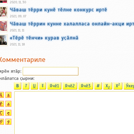
2020, 11, 30
Чӑваш тӗрри кунӗ тӗлне конкурс иртӗ
2021, 09, 07
Чӑваш тӗррин кунне халалласа онлайн-акци ир
2021, 11, 11
«Тӗрӗ тӗнчи» курав уҫӑлнӑ
2021, 11, 18
Комментариле
ирӗн ятӑp:
нлӑлатса ҫырни:
2
B
T
U
T
Ячӗ1
Ячӗ2
Ячӗ3
#
X
X
Ӳке
2