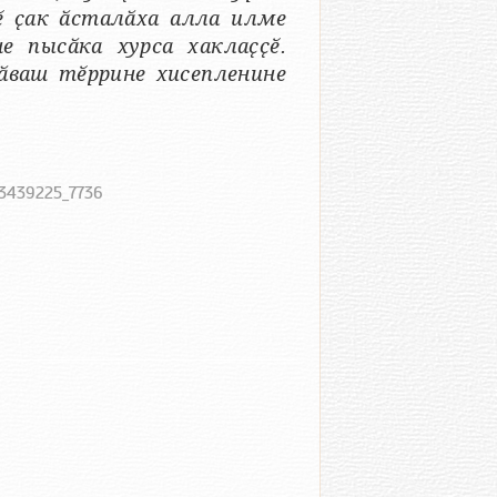
йӗ ҫак ӑсталӑха алла илме
 пысӑка хурса хаклаҫҫӗ.
ӑваш тӗррине хисепленине
73439225_7736