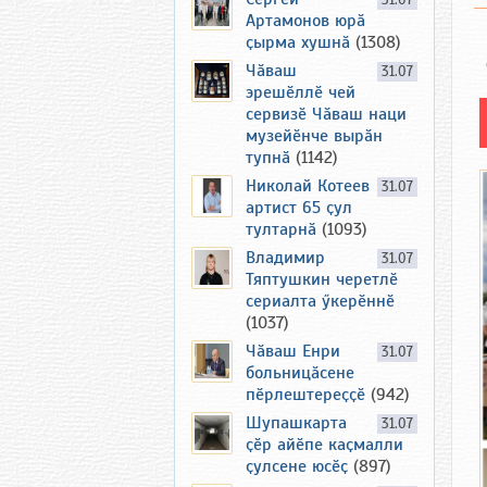
31.07
Артамонов юрӑ
ҫырма хушнӑ
(1308)
Чӑваш
31.07
эрешӗллӗ чей
сервизӗ Чӑваш наци
музейӗнче вырӑн
тупнӑ
(1142)
Николай Котеев
31.07
артист 65 ҫул
тултарнӑ
(1093)
Владимир
31.07
Тяптушкин черетлӗ
сериалта ӳкерӗннӗ
(1037)
Чӑваш Енри
31.07
больницӑсене
пӗрлештереҫҫӗ
(942)
Шупашкарта
31.07
ҫӗр айӗпе каҫмалли
ҫулсене юсӗҫ
(897)