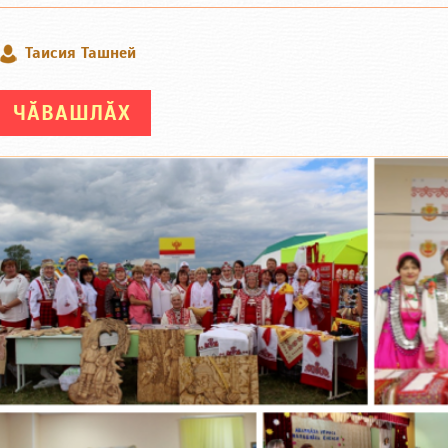
Таисия Ташней
ЧӐВАШЛӐХ