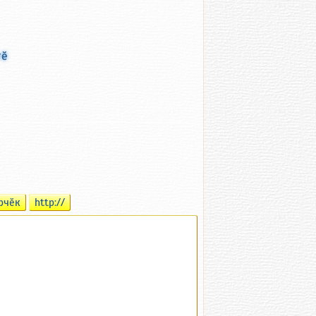
тӗ
рчӗк
http://