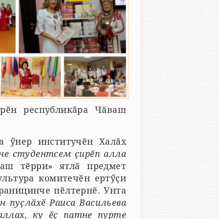
ирӗн республикӑра Чӑваш
а ӳнер институчӗн Халӑх
не студентсем ҫирӗп алла
ваш тӗрри» ятлӑ предмет
ультура комитечӗн ертӳҫи
траницинче пӗлтернӗ. Унта
н пуҫлӑхӗ Раиса Васильева
аллах, ку ӗҫ патне пурте