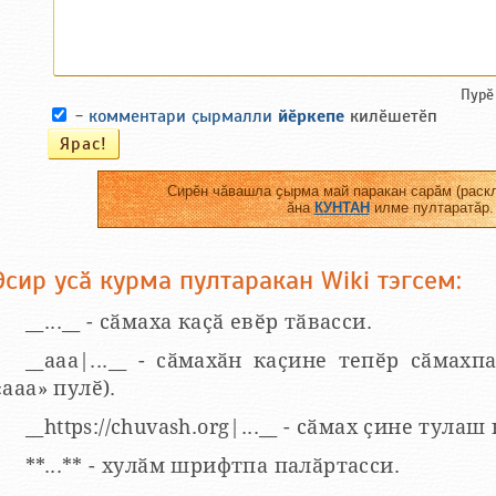
Пурӗ
-
комментари ҫырмалли
йӗркепе
килӗшетӗп
Сирӗн чӑвашла ҫырма май паракан сарӑм (раскл
ӑна
КУНТАН
илме пултаратӑр.
Эсир усӑ курма пултаракан Wiki тэгсем:
__...__ - сӑмаха каҫӑ евӗр тӑвасси.
__aaa|...__ - сӑмахӑн каҫине тепӗр сӑмахпа
«ааа» пулӗ).
__https://chuvash.org|...__ - сӑмах ҫине тулаш
**...** - хулӑм шрифтпа палӑртасси.