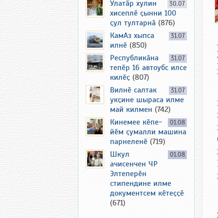
Улатӑр хулин
30.07
хисеплӗ ҫынни 100
ҫул тултарнӑ
(876)
КамАз хыпса
31.07
илнӗ
(850)
Республикӑна
31.07
тепӗр 16 автоубс илсе
килӗҫ
(807)
Вилнӗ салтак
31.07
укҫине шыраса илме
май килмен
(742)
Кинемее кӗпе-
01.08
йӗм ҫумалли машина
парнеленӗ
(719)
Шкул
01.08
ачисенчен ЧР
Элтеперӗн
стипендине илме
документсем кӗтеҫҫӗ
(671)