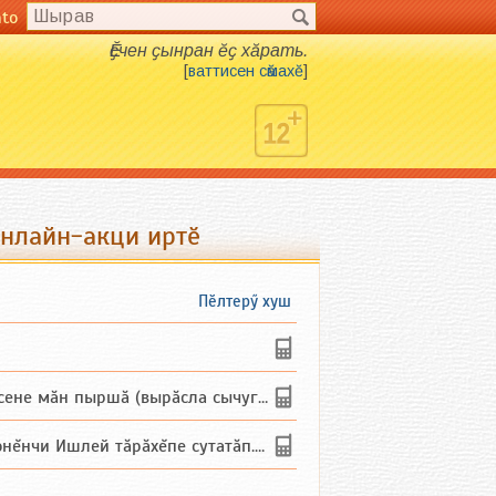
nto
Ӗҫчен ҫынран ӗҫ хӑрать.
[
ваттисен сӑмахӗ
]
онлайн-акци иртӗ
Пӗлтерӳ хуш
не мăн пыршă (вырăсла сычуг) ...
и Ишлей тăрăхĕпе сутатăп. Ха...