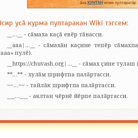
ӑна
КУНТАН
илме пултаратӑр.
Эсир усӑ курма пултаракан Wiki тэгсем:
__...__ - сӑмаха каҫӑ евӗр тӑвасси.
__aaa|...__ - сӑмахӑн каҫине тепӗр сӑмахпа
«ааа» пулӗ).
__https://chuvash.org|...__ - сӑмах ҫине тулаш
**...** - хулӑм шрифтпа палӑртасси.
~~...~~ - тайлӑк шрифтпа палӑртасси.
___...___ - аялтан чӗрнӗ йӗрпе палӑртасси.