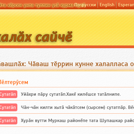
По-русски
English
Espera
йта кӗрсен унпа туллин усӑ курма пулӗ
ӑвашлӑх: Чӑваш тӗррин кунне халалласа 
Пӗлтерӳсем
Сутатӑп
Уйăхри пăру сутатăп.Хакĕ килĕшсе татăлнипе.
Сутатӑп
Чăн-чăн килти хытă чăкăтсем (сырсем) сутатпăр. Вĕсе
Сутатӑп
Хурăн вутти Муркаш районĕпе тата Шупашкар районĕнч