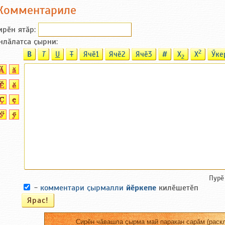
Комментариле
ирӗн ятӑp:
нлӑлатса ҫырни:
2
B
T
U
T
Ячӗ1
Ячӗ2
Ячӗ3
#
X
X
Ӳке
2
Пурӗ
-
комментари ҫырмалли
йӗркепе
килӗшетӗп
Сирӗн чӑвашла ҫырма май паракан сарӑм (раскл