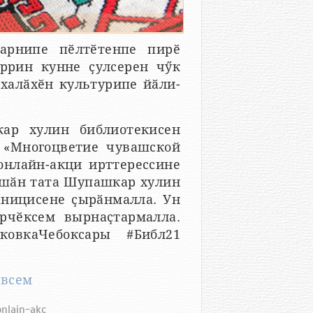
арнипе пӗлтӗтенпе пирӗ
ӗррин кунне ҫулсерен чӳк
 халӑхӗн культурипе йӑли-
ар хулин библиотекисен
 «Многоцветие чувашской
 онлайн-акци ирттерессине
вӑшӑн тата Шупашкар хулин
аницисене ҫырӑнмалла. Ун
рчӗксем вырнаҫтармалла.
ковкаЧебоксары #Библ21
явсем
onlajn-akc