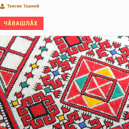
Таисия Ташней
ЧӐВАШЛӐХ