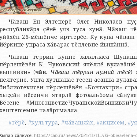
mosk.cap.ru сӑнӳкерчӗкӗ
Чӑваш Ен Элтеперӗ Олег Николаев пуҫ
республикӑра ҫӗнӗ уяв туса хунӑ. Чӑваш т
уйӑхӗн 26-мӗшӗнче ирттерӗҫ. Ку куна чӑваш
йӗркине упраса хӑварас тӗллевпе йышӑннӑ.
Чӑваш тӗррин кунне халалласа Шупашк
пӗрлешӗвӗн К. Чуковский ячӗллӗ вулавӑшӗ
вышивки» (
чӑв
.
Чӑваш тӗррин нумай тӗсӗ
)
пӗлтернӗ. Унта хутшӑнас тесен асӑннӑ вула
библиотекисен пӗрлешӗвӗн «Контактри» стр
хыҫҫӑн вӗсенчи ятарлӑ фотоальбома сӑнӳке
Вӗсене #МногоцветиеЧувашскойВышивкиЧу
хештегсемпе палӑртмалла.
#тӗрӗ
,
#культура
,
#чӑвашлӑх
,
#акцисем
,
#у
Хыпар ҫӑлкуҫӗ:
https://cap.ru/news/2021/11/11...vki-objyavlena-