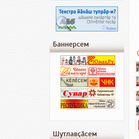
Баннерсем
Шутлавҫӑсем