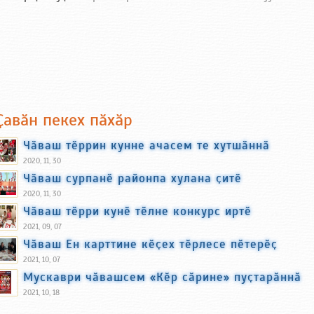
Ҫавӑн пекех пӑхӑр
Чӑваш тӗррин кунне ачасем те хутшӑннӑ
2020, 11, 30
Чӑваш сурпанӗ районпа хулана ҫитӗ
2020, 11, 30
Чӑваш тӗрри кунӗ тӗлне конкурс иртӗ
2021, 09, 07
Чӑваш Ен карттине кӗҫех тӗрлесе пӗтерӗҫ
2021, 10, 07
Мускаври чӑвашсем «Кӗр сӑрине» пуҫтарӑннӑ
2021, 10, 18