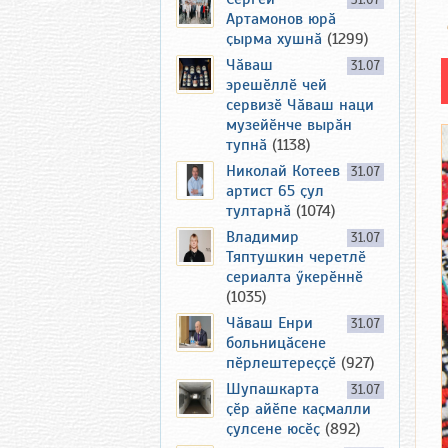
31.07
Артамонов юрӑ
ҫырма хушнӑ
(1299)
Чӑваш
31.07
эрешӗллӗ чей
сервизӗ Чӑваш наци
музейӗнче вырӑн
тупнӑ
(1138)
Николай Котеев
31.07
артист 65 ҫул
тултарнӑ
(1074)
Владимир
31.07
Тяптушкин черетлӗ
сериалта ӳкерӗннӗ
(1035)
Чӑваш Енри
31.07
больницӑсене
пӗрлештереҫҫӗ
(927)
Шупашкарта
31.07
ҫӗр айӗпе каҫмалли
ҫулсене юсӗҫ
(892)