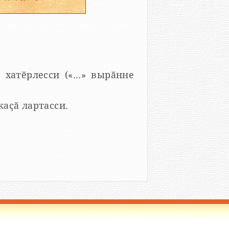
 хатӗрлесси («...» вырӑнне
 каҫӑ лартасси.