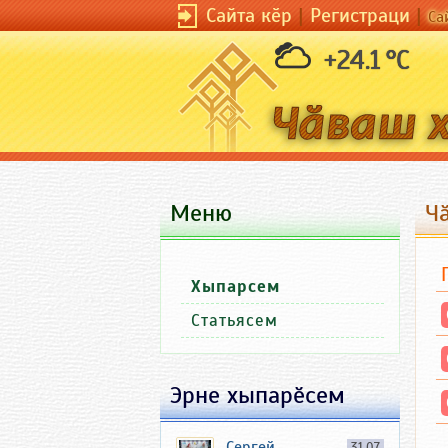
Сайта кӗр
|
Регистраци
|
Са
+24.1 °C
Меню
Ч
Хыпарсем
Статьясем
Эрне хыпарӗсем
Сергей