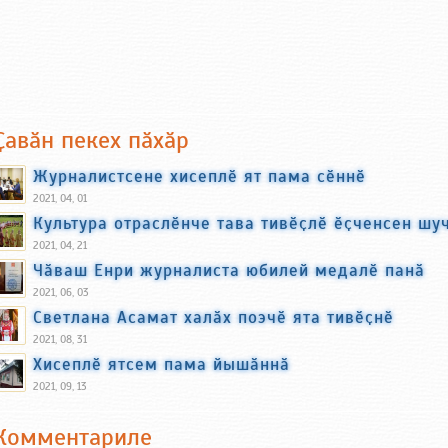
Ҫавӑн пекех пӑхӑр
Журналистсене хисеплӗ ят пама сӗннӗ
2021, 04, 01
Культура отраслӗнче тава тивӗҫлӗ ӗҫченсен шу
2021, 04, 21
Чӑваш Енри журналиста юбилей медалӗ панӑ
2021, 06, 03
Светлана Асамат халӑх поэчӗ ята тивӗҫнӗ
2021, 08, 31
Хисеплӗ ятсем пама йышӑннӑ
2021, 09, 13
Комментариле