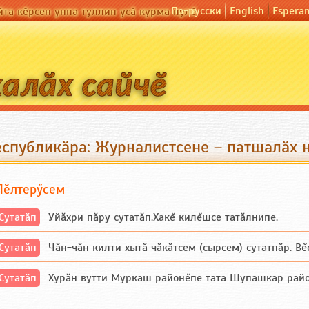
По-русски
English
Espera
йта кӗрсен унпа туллин усӑ курма пулӗ
еспубликӑра: Журналистсене – патшалӑх 
Пӗлтерӳсем
Сутатӑп
Уйăхри пăру сутатăп.Хакĕ килĕшсе татăлнипе.
Сутатӑп
Чăн-чăн килти хытă чăкăтсем (сырсем) сутатпăр. Вĕсе
Сутатӑп
Хурăн вутти Муркаш районĕпе тата Шупашкар районĕнч