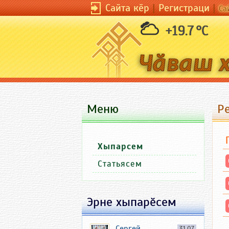
Сайта кӗр
|
Регистраци
|
Са
+19.7 °C
Меню
Р
Хыпарсем
Статьясем
Эрне хыпарӗсем
Сергей