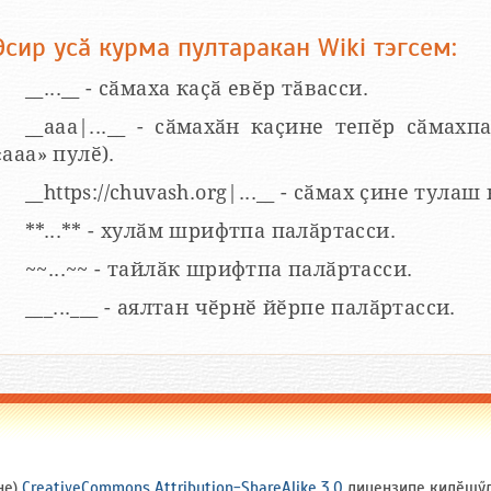
Эсир усӑ курма пултаракан Wiki тэгсем:
__...__ - сӑмаха каҫӑ евӗр тӑвасси.
__aaa|...__ - сӑмахӑн каҫине тепӗр сӑмахпа
«ааа» пулӗ).
__https://chuvash.org|...__ - сӑмах ҫине тулаш
**...** - хулӑм шрифтпа палӑртасси.
~~...~~ - тайлӑк шрифтпа палӑртасси.
___...___ - аялтан чӗрнӗ йӗрпе палӑртасси.
не)
CreativeCommons Attribution-ShareAlike 3.0
лицензипе килӗшӳлл