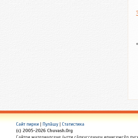
Сайт пирки
|
Пулӑшу
|
Статистика
(c) 2005-2026 Chuvash.Org
Сайтри материалсене (ытти ҫӑлкуҫсенчен илнисемсӗр пуҫ