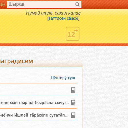
nto
Нумай итле, сахал калаҫ.
[
ваттисен сӑмахӗ
]
наградисем
Пӗлтерӳ хуш
не мăн пыршă (вырăсла сычуг) ...
и Ишлей тăрăхĕпе сутатăп. Ха...