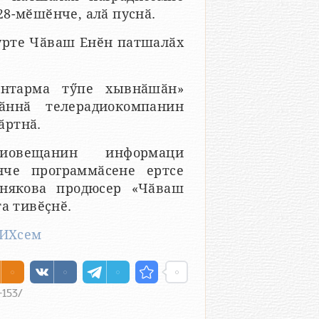
8-мӗшӗнче, алӑ пуснӑ.
урте Чӑваш Енӗн патшалӑх
антарма тӳпе хывнӑшӑн»
ӑннӑ телерадиокомпанин
ӑртнӑ.
иовещанин информаци
че программӑсене ертсе
днякова продюсер «Чӑваш
а тивӗҫнӗ.
ИХсем
-153/