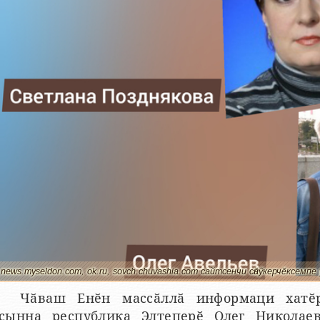
news.myseldon.com, ok.ru, sovch.chuvashia.com сайтсенчи сӑнӳкерчӗксемпе
Чӑваш Енӗн массӑллӑ информаци хатӗр
ҫынна республика Элтеперӗ Олег Николае