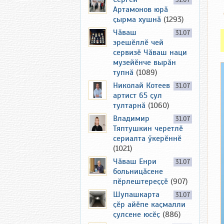
31.07
Артамонов юрӑ
ҫырма хушнӑ
(1293)
Чӑваш
31.07
эрешӗллӗ чей
сервизӗ Чӑваш наци
музейӗнче вырӑн
тупнӑ
(1089)
Николай Котеев
31.07
артист 65 ҫул
тултарнӑ
(1060)
Владимир
31.07
Тяптушкин черетлӗ
сериалта ӳкерӗннӗ
(1021)
Чӑваш Енри
31.07
больницӑсене
пӗрлештереҫҫӗ
(907)
Шупашкарта
31.07
ҫӗр айӗпе каҫмалли
ҫулсене юсӗҫ
(886)