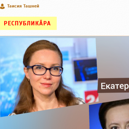
Таисия Ташней
РЕСПУБЛИКӐРА