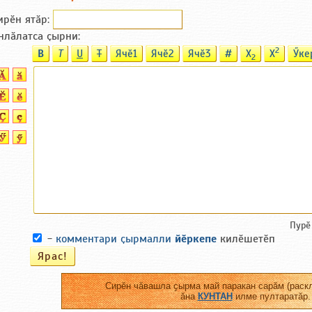
ирӗн ятӑp:
нлӑлатса ҫырни:
2
B
T
U
T
Ячӗ1
Ячӗ2
Ячӗ3
#
X
X
Ӳке
2
Пурӗ
-
комментари ҫырмалли
йӗркепе
килӗшетӗп
Сирӗн чӑвашла ҫырма май паракан сарӑм (раскл
ӑна
КУНТАН
илме пултаратӑр.