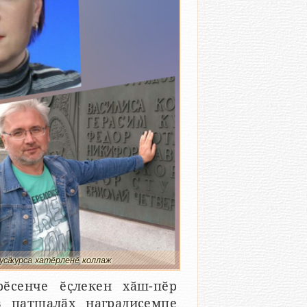
 усӑ курса хатӗрленӗ коллаж
ӗсенче ӗҫлекен хӑш-пӗр
в патшалӑх наградисемпе