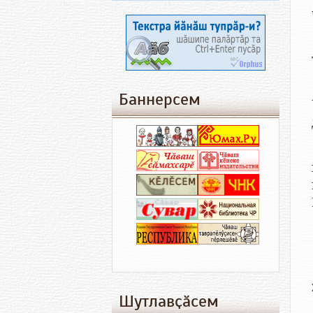
Баннерсем
Шутлавҫӑсем