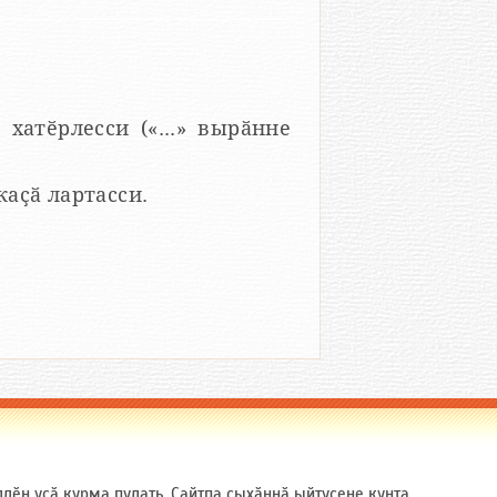
 хатӗрлесси («...» вырӑнне
 каҫӑ лартасси.
ӗн усӑ курма пулать. Сайтпа ҫыхӑннӑ ыйтусене кунта