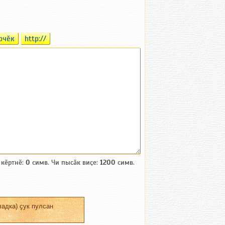
рчӗк
http://
 кӗртнӗ:
0
симв. Чи пысӑк виҫе:
1200
симв.
адка) ҫук пулсан