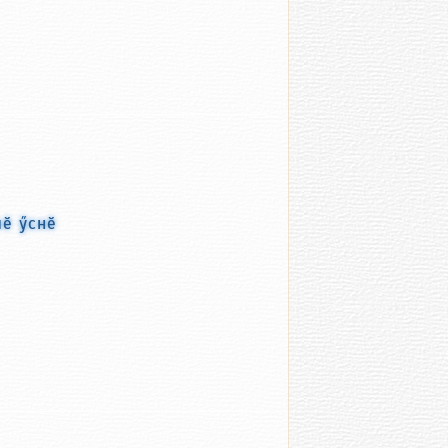
чӗ ӳснӗ