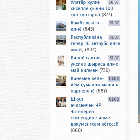
Улатӑр хулин
30.07
хисеплӗ ҫынни 100
ҫул тултарнӑ
(873)
КамАз хыпса
31.07
илнӗ
(845)
Республикӑна
31.07
тепӗр 16 автоубс илсе
килӗҫ
(804)
Вилнӗ салтак
31.07
укҫине шыраса илме
май килмен
(736)
Кинемее кӗпе-
01.08
йӗм ҫумалли машина
парнеленӗ
(687)
Шкул
01.08
ачисенчен ЧР
Элтеперӗн
стипендине илме
документсем кӗтеҫҫӗ
(660)