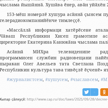
чыслама йышӑннӑ. Хушӑва ӗнер, авӑн уйӑхӗн 2
153-мӗш номерлӗ хушура асӑннӑ ҫынсем п
телерадиокомпанийӗнче тимлеҫҫӗ.
«Массӑллӑ информаци хатӗрӗсене атал
Чӑваш Республикин Хисеп грамотипе ас
директорне Екатерина Канюкӑна чыслама пал
Асӑннӑ МИХра телевиденипе рад
программисен службин радиовещани пайӗн
пыракан Олег Авельев тата Светлана Поз
Республикин культура тава тивӗҫлӗ ӗҫченӗ» ят
#журналистсем
,
#хушусем
,
#чыславсем
,
#М
Хыпар ҫӑлкуҫӗ:
http://www.cap.ru/doc/laws/2021/09/28/decree