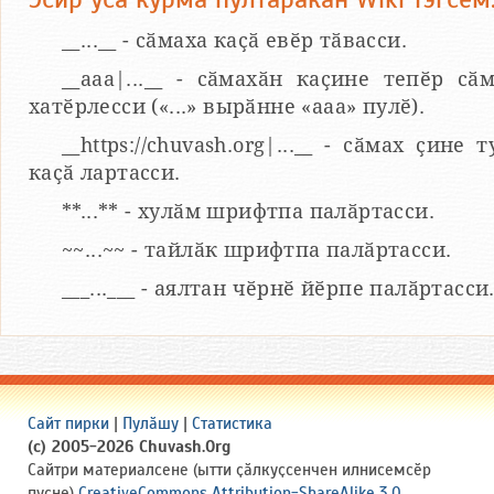
__...__ - сӑмаха каҫӑ евӗр тӑвасси.
__aaa|...__ - сӑмахӑн каҫине тепӗр сӑ
хатӗрлесси («...» вырӑнне «ааа» пулӗ).
__https://chuvash.org|...__ - сӑмах ҫине 
каҫӑ лартасси.
**...** - хулӑм шрифтпа палӑртасси.
~~...~~ - тайлӑк шрифтпа палӑртасси.
___...___ - аялтан чӗрнӗ йӗрпе палӑртасси
Сайт пирки
|
Пулӑшу
|
Статистика
(c) 2005-2026 Chuvash.Org
Сайтри материалсене (ытти ҫӑлкуҫсенчен илнисемсӗр
пуҫне)
CreativeCommons Attribution-ShareAlike 3.0