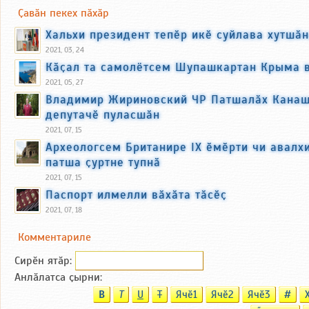
Ҫавӑн пекех пӑхӑр
Хальхи президент тепӗр икӗ суйлава хутшӑн
2021, 03, 24
Кӑҫал та самолётсем Шупашкартан Крыма 
2021, 05, 27
Владимир Жириновский ЧР Патшалӑх Кана
депутачӗ пуласшӑн
2021, 07, 15
Археологсем Британире IX ӗмӗрти чи авалх
патша ҫуртне тупнӑ
2021, 07, 15
Паспорт илмелли вӑхӑта тӑсӗҫ
2021, 07, 18
Комментариле
Сирӗн ятӑp:
Анлӑлатса ҫырни:
B
T
U
T
Ячӗ1
Ячӗ2
Ячӗ3
#