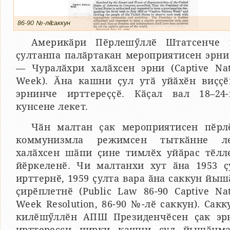
86-90 №-лӗ саккун
Америкӑри Пӗрлешӳллӗ Штатсенче 
ҫултанпа палӑртакан мероприятисен эрни
— Чуралӑхри халӑхсен эрни (Captive Nat
Week). Ӑна кашни ҫул утӑ уйӑхӗн виҫҫ
эрнинче ирттереҫҫӗ. Кӑҫал вал 18–24
кунсене лекет.
Чӑн малтан ҫак мероприятисен пӗрл
коммунизмла режимсен тыткӑнне л
халӑхсен шӑпи ҫине тимлӗх уйӑрас тӗлл
йӗркеленӗ. Чи малтанхи хут ӑна 1953 ҫ
ирттернӗ, 1959 ҫулта вара ӑна саккун йыш
ҫирӗплетнӗ (Public Law 86-90 Captive Nat
Week Resolution, 86-90 №-лӗ саккун). Сакк
килӗшӳллӗн АПШ Президенчӗсен ҫак эр
ирттересси пирки кашни ҫул йышӑнма