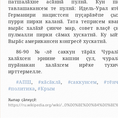
патшалӑхне асӑннӑ пулнӑ. Кун пи
тавлашакансем те пулнӑ: Идель-Урал ят
Германири нацистсен пуҫарӑвӗпе ҫы
пурри пирки каланӑ. Тата теприсем ява
вырӑс халӑхӗ ҫинче мар, совет влаҫӗ ҫ
пулмалли пирки сӑмах хускатнӑ. Ку ый
Вырӑс американсен конгресӗ хускатнӑ.
86-90 №-лӗ саккун тӑрӑх Чурал
халӑхсен эрнине кашни ҫул, чурал
пурӑнакан халӑхсем ирӗке тухич
ирттермелле.
#АПШ
,
#кӑсӑклӑ
,
#саккунсем
,
#тӗн
#политика
,
#Крым
Хыпар ҫӑлкуҫӗ:
https://ru.wikipedia.org/wiki/...0%D0%BE%D0%B4%D0%B