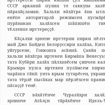
СССР арканнӑ пулин те саккуна хал
пӑрахӑҫламан. Хальхи вӑхӑтра ӑна ытл
енӗпе авторитарлӑ режимсен пусмӑр
пурӑнакан халӑхсен шӑпишӗн тим
тӗллевпе ирттереҫҫӗ.
Кӑҫалхи эрнене ирттерни пирки пӗлт
май Джо Байден Белоруссири халӑха, Кит
уйгурсене, Гонконга асӑннӑ. Ҫавӑн п
хальхи вӑхӑтра иртекен Бирмӑпа Венесуэ
тата Кубӑри халӑх пӑлхавӗсем ҫинчен кал
Крымра пулса иртекен пулӑмсем пирк
чарӑнса тӑнӑ: унта крым тутарӗсен, украи
тата тӗрлӗ пысӑках мар пӗрлӗхсен прави
пӑсаҫҫӗ тенӗ.
СССР вӑхӑтӗнче Чуралӑхри халӑ
эрнинче Атӑлҫи тӑрӑхӗнче Идель-