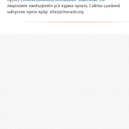
лицензипе килӗшӳллӗн усӑ курма пулать. Сайтпа ҫыхӑннӑ
ыйтусене кунта ярӑр: site(a)chuvash.org