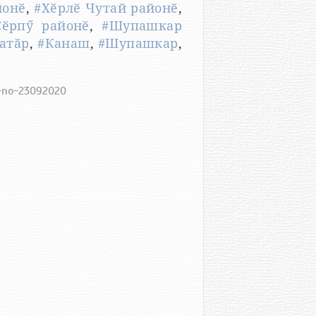
йонӗ
,
#Хӗрлӗ Чутай районӗ
,
Ҫӗрпӳ районӗ
,
#Шупашкар
атӑр
,
#Канаш
,
#Шупашкар
,
4-no-23092020