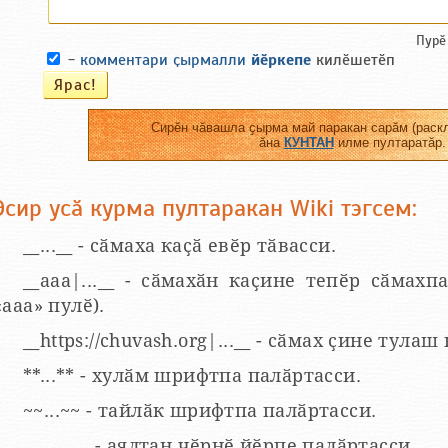
Пурӗ
-
комментари ҫырмалли
йӗркепе
килӗшетӗп
Сирӗн чӑвашла ҫырма май паракан сарӑм (раскл
ӑна
КУНТАН
илме пултаратӑр.
Эсир усӑ курма пултаракан Wiki тэгсем:
__...__ - сӑмаха каҫӑ евӗр тӑвасси.
__aaa|...__ - сӑмахӑн каҫине тепӗр сӑмахпа
«ааа» пулӗ).
__https://chuvash.org|...__ - сӑмах ҫине тулаш
**...** - хулӑм шрифтпа палӑртасси.
~~...~~ - тайлӑк шрифтпа палӑртасси.
___...___ - аялтан чӗрнӗ йӗрпе палӑртасси.