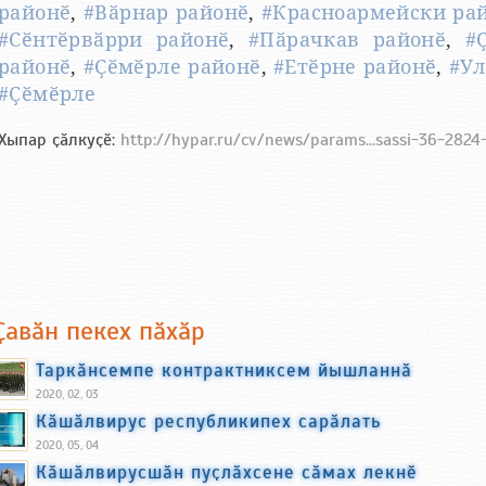
районӗ
,
#Вӑрнар районӗ
,
#Красноармейски ра
#Сӗнтӗрвӑрри районӗ
,
#Пӑрачкав районӗ
,
#
районӗ
,
#Ҫӗмӗрле районӗ
,
#Етӗрне районӗ
,
#Ул
#Ҫӗмӗрле
Хыпар ҫӑлкуҫӗ:
http://hypar.ru/cv/news/params...sassi-36-282
Ҫавӑн пекех пӑхӑр
Таркӑнсемпе контрактниксем йышланнӑ
2020, 02, 03
Кӑшӑлвирус республикипех сарӑлать
2020, 05, 04
Кӑшӑлвирусшӑн пуҫлӑхсене сӑмах лекнӗ