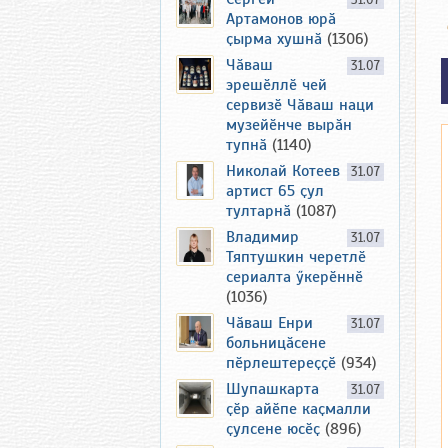
31.07
Артамонов юрӑ
ҫырма хушнӑ
(1306)
Чӑваш
31.07
эрешӗллӗ чей
сервизӗ Чӑваш наци
музейӗнче вырӑн
тупнӑ
(1140)
Николай Котеев
31.07
артист 65 ҫул
тултарнӑ
(1087)
Владимир
31.07
Тяптушкин черетлӗ
сериалта ӳкерӗннӗ
(1036)
Чӑваш Енри
31.07
больницӑсене
пӗрлештереҫҫӗ
(934)
Шупашкарта
31.07
ҫӗр айӗпе каҫмалли
ҫулсене юсӗҫ
(896)