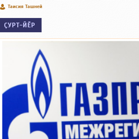
Таисия Ташней
ҪУРТ-ЙӖР