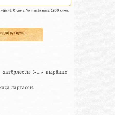
 кӗртнӗ:
0
симв. Чи пысӑк виҫе:
1200
симв.
адка) ҫук пулсан
 хатӗрлесси («...» вырӑнне
 каҫӑ лартасси.