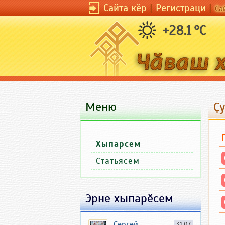
Сайта кӗр
|
Регистраци
|
Са
+28.1 °C
Меню
Ҫ
Хыпарсем
Статьясем
Эрне хыпарӗсем
Сергей