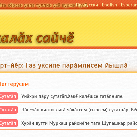
По-русски
English
Espera
йта кӗрсен унпа туллин усӑ курма пулӗ
урт-йӗр: Газ укҫипе парӑмлисем йышлӑ
Пӗлтерӳсем
Сутатӑп
Уйăхри пăру сутатăп.Хакĕ килĕшсе татăлнипе.
Сутатӑп
Чăн-чăн килти хытă чăкăтсем (сырсем) сутатпăр. Вĕсе
Сутатӑп
Хурăн вутти Муркаш районĕпе тата Шупашкар районĕнч