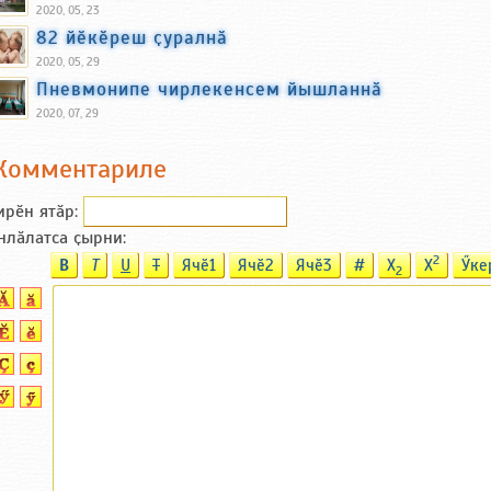
2020, 05, 23
82 йӗкӗреш ҫуралнӑ
2020, 05, 29
Пневмонипе чирлекенсем йышланнӑ
2020, 07, 29
Комментариле
ирӗн ятӑp:
нлӑлатса ҫырни:
2
B
T
U
T
Ячӗ1
Ячӗ2
Ячӗ3
#
X
X
Ӳке
2