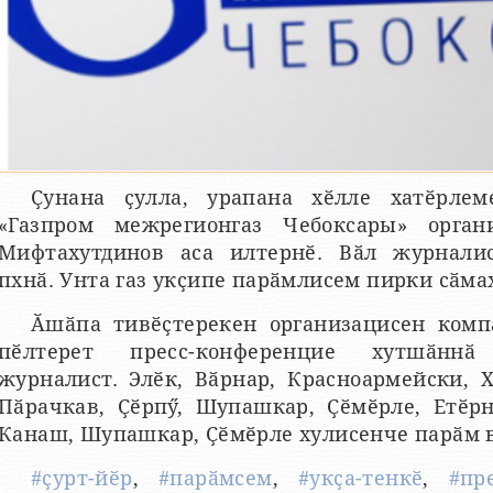
Ҫунана ҫулла, урапана хӗлле хатӗрле
«Газпром межрегионгаз Чебоксары» орган
Мифтахутдинов аса илтернӗ. Вӑл журналис
пхнӑ. Унта газ укҫипе парӑмлисем пирки сӑмах
Ӑшӑпа тивӗҫтерекен организацисен комп
пӗлтерет пресс-конференцие хутшӑннӑ
журналист. Элӗк, Вӑрнар, Красноармейски, 
Пӑрачкав, Ҫӗрпӳ, Шупашкар, Ҫӗмӗрле, Етӗрн
Канаш, Шупашкар, Ҫӗмӗрле хулисенче парӑм 
#ҫурт-йӗр
,
#парӑмсем
,
#укҫа-тенкӗ
,
#пр