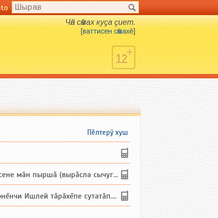
nto
Чӑн сӑмах куҫа ҫиет.
[
ваттисен сӑмахӗ
]
Пӗлтерӳ хуш
не мăн пыршă (вырăсла сычуг) ...
и Ишлей тăрăхĕпе сутатăп. Ха...