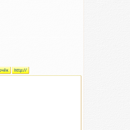
рчӗк
http://