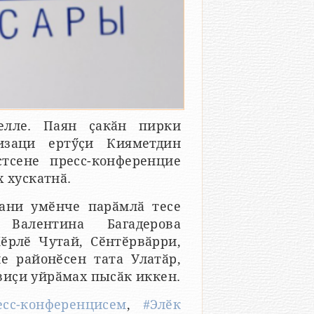
мелле. Паян ҫакӑн пирки
изаци ертӳҫи Кияметдин
тсене пресс-конференцие
 хускатнӑ.
ани умӗнче парӑмлӑ тесе
 Валентина Багадерова
Хӗрлӗ Чутай, Сӗнтӗрвӑрри,
е районӗсен тата Улатӑр,
виҫи уйрӑмах пысӑк иккен.
есс-конференцисем
,
#Элӗк