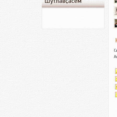
Шутлавҫӑсем
С
А