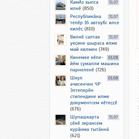
КамАз хыпса
31.07
илнӗ
(850)
Республикӑна
31.07
тепӗр 16 автоубс илсе
килӗҫ
(810)
Вилнӗ салтак
31.07
укҫине шыраса илме
май килмен
(749)
Кинемее кӗпе-
01.08
йӗм ҫумалли машина
парнеленӗ
(726)
Шкул
01.08
ачисенчен ЧР
Элтеперӗн
стипендине илме
документсем кӗтеҫҫӗ
(676)
Шупашкарта
31.07
ҫӗнӗ экрансем
курӑнма тытӑннӑ
(621)