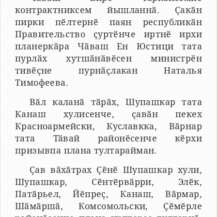
контрактниксем йышланнӑ. Ҫакӑн
пирки пӗлтернӗ паян республикӑн
Правительство ҫуртӗнче иртнӗ ирхи
планеркӑра Чӑваш Ен Юстици тата
пурлӑх хутшӑнӑвӗсен министрӗн
тивӗҫне пурнӑҫлакан Наталья
Тимофеева.
Вӑл каланӑ тӑрӑх, Шупашкар тата
Канаш хулисенче, ҫавӑн пекех
Красноармейски, Куславкка, Вӑрнар
тата Тӑвай районӗсенче кӗрхи
призывпа плана тултарайман.
Ҫав вӑхӑтрах Ҫӗнӗ Шупашкар хули,
Шупашкар, Сӗнтӗрвӑрри, Элӗк,
Патӑрьел, Йӗпреҫ, Канаш, Вӑрмар,
Шӑмӑршӑ, Комсомольски, Ҫӗмӗрле