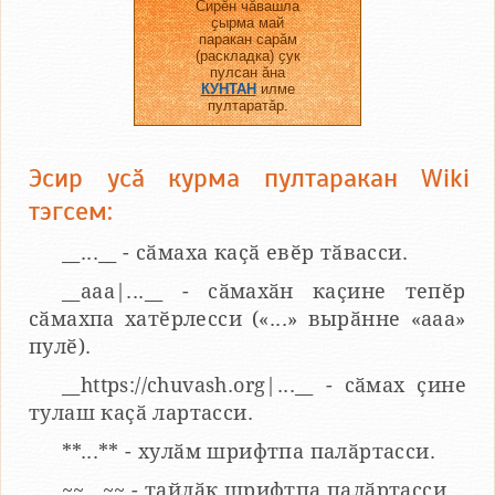
Сирӗн чӑвашла
ҫырма май
паракан сарӑм
(раскладка) ҫук
пулсан ӑна
КУНТАН
илме
пултаратӑр.
Эсир усӑ курма пултаракан Wiki
тэгсем:
__...__ - сӑмаха каҫӑ евӗр тӑвасси.
__aaa|...__ - сӑмахӑн каҫине тепӗр
сӑмахпа хатӗрлесси («...» вырӑнне «ааа»
пулӗ).
__https://chuvash.org|...__ - сӑмах ҫине
тулаш каҫӑ лартасси.
**...** - хулӑм шрифтпа палӑртасси.
~~...~~ - тайлӑк шрифтпа палӑртасси.