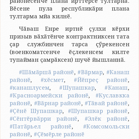
районӗсенче плана ирттерсе тултарнӑ.
Вӗсене пула республикӑри плана
тултарма мйа килнӗ.
Чӑваш Енре иртнӗ ҫулхи кӗрхи
призыв вӑхӑтӗнче контрактниксен тата
ҫар службинчен тарса ҫӳрекенсен
(военкоматсенче ӗҫлекенсем килте
тупайман ҫамрӑксен) шучӗ йышланнӑ.
#Шӑмӑршӑ районӗ
,
#Вӑрмар
,
#Канаш
районӗ
,
#хӗсмет
,
#Йӗпреҫ районӗ
,
#канашлусем
,
#Шупашкар
,
#Канаш
,
#Красноармейски районӗ
,
#Куславкка
районӗ
,
#Вӑрнар районӗ
,
#Тӑвай районӗ
,
#Ҫӗнӗ Шупашкар
,
#Шупашкар районӗ
,
#Сӗнтӗрвӑрри районӗ
,
#Элӗк районӗ
,
#Патӑрьел районӗ
,
#Комсомольски
районӗ
,
#Ҫӗмӗрле районӗ