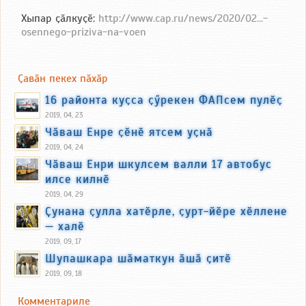
Хыпар ҫӑлкуҫӗ:
http://www.cap.ru/news/2020/02...-
osennego-priziva-na-voen
Ҫавӑн пекех пӑхӑр
16 районта куҫса ҫӳрекен ФАПсем пулӗҫ
2019, 04, 23
Чӑваш Енре ҫӗнӗ ятсем уҫнӑ
2019, 04, 24
Чӑваш Енри шкулсем валли 17 автобус
илсе килнӗ
2019, 04, 29
Ҫунана ҫулла хатӗрле, ҫурт-йӗре хӗллене
— халӗ
2019, 09, 17
Шупашкара шӑматкун ӑшӑ ҫитӗ
2019, 09, 18
Комментариле