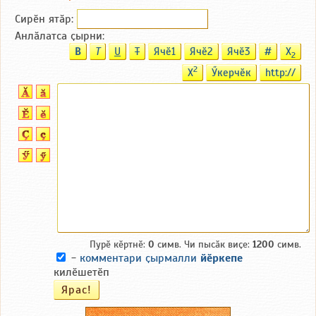
Сирӗн ятӑp:
Анлӑлатса ҫырни:
B
T
U
T
Ячӗ1
Ячӗ2
Ячӗ3
#
X
2
2
X
Ӳкерчӗк
http://
Пурӗ кӗртнӗ:
0
симв. Чи пысӑк виҫе:
1200
симв.
-
комментари ҫырмалли
йӗркепе
килӗшетӗп