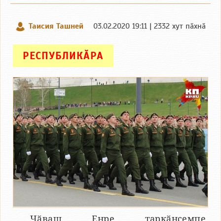
Таисия Ташней
03.02.2020 19:11 | 2332 хут пӑхнӑ
РЕСПУБЛИКӐРА
Чӑваш Енре таркӑнсемпе