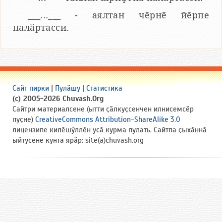
___...___ - аялтан чӗрнӗ йӗрпе
палӑртасси.
Сайт пирки
|
Пулӑшу
|
Статистика
(c) 2005-2026 Chuvash.Org
Сайтри материалсене (ытти ҫӑлкуҫсенчен илнисемсӗр
пуҫне)
CreativeCommons Attribution-ShareAlike 3.0
лицензипе килӗшӳллӗн усӑ курма пулать. Сайтпа ҫыхӑннӑ
ыйтусене кунта ярӑр: site(a)chuvash.org