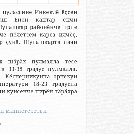
 пулассине Инкеклӗ ӗҫсен
ӑваш Енӗн кӑнтӑр енчи
Шупашкар районӗнче ирпе
че пӗлӗтсем карса илчӗҫ,
ӑр ҫунӑ. Шупашкарта паян
х шӑрӑх пулмалла тесе
а 33-38 градус пулмалла.
. Кӗҫнерникунпа эрнекун
ператури 18-23 градуспа
ли кунсенче пирӗн тӑрӑхра
ен министерстви
5