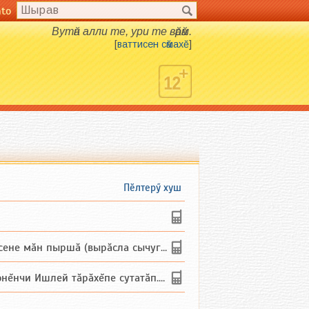
nto
Вутӑн алли те, ури те вӑрӑм.
[
ваттисен сӑмахӗ
]
Пӗлтерӳ хуш
не мăн пыршă (вырăсла сычуг) ...
и Ишлей тăрăхĕпе сутатăп. Ха...