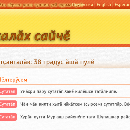
По-русски
English
Espera
йта кӗрсен унпа туллин усӑ курма пулӗ
тҫанталӑк: 38 градус ӑшӑ пулӗ
Пӗлтерӳсем
Сутатӑп
Уйăхри пăру сутатăп.Хакĕ килĕшсе татăлнипе.
Сутатӑп
Чăн-чăн килти хытă чăкăтсем (сырсем) сутатпăр. Вĕсе
Сутатӑп
Хурăн вутти Муркаш районĕпе тата Шупашкар районĕнч