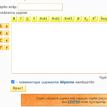
ирӗн ятӑp:
нлӑлатса ҫырни:
2
B
T
U
T
Ячӗ1
Ячӗ2
Ячӗ3
#
X
X
Ӳке
2
Пурӗ
-
комментари ҫырмалли
йӗркепе
килӗшетӗп
Сирӗн чӑвашла ҫырма май паракан сарӑм (раскл
ӑна
КУНТАН
илме пултаратӑр.