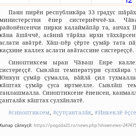
Паян пирӗн республикӑра 33 градус шӑрӑх
министерстви ӗнер систернӗччӗ-ха. Ч
районӗнсенчи пирки калаймӑпӑр та, анчах 
кӑна ӑшӑччӗ, асӑннӑ тӑрӑха ирхи тӑххӑрсен
аслати авӑтрӗ. Хӑш-пӗр ҫӗрте ҫумӑр тата п
каҫхине каллех аслати авӑтассине систереҫҫӗ.
Синоптиксем ыран Чӑваш Енре калле
систереҫҫӗ. Сывлӑш температури сулхӑнра т
Юнкун ҫумӑр ҫумалла, вӑйлӑ ҫил тухмалла
кӑштах ҫумӑр ҫуса иртмелле. Сывлӑш тем
танлашмалла. Синоптиксене ӗненсен, канмал
ҫанталӑк кӑштах сулхӑнлатӗ.
#синоптиксем
,
#ҫутҫанталӑк
,
#Инкеклӗ ӗҫс
Хыпар ҫӑлкуҫӗ:
https://pogoda21.ru/news.php?shownews=24747