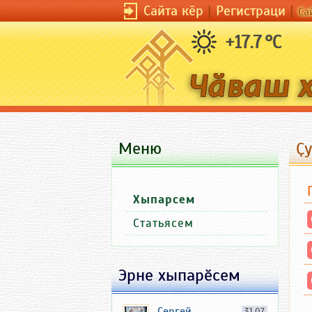
Сайта кӗр
|
Регистраци
|
Са
+17.7 °C
Меню
Ҫу
Хыпарсем
Статьясем
Эрне хыпарӗсем
Сергей