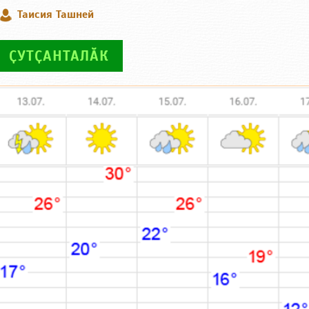
Таисия Ташней
ҪУТҪАНТАЛӐК