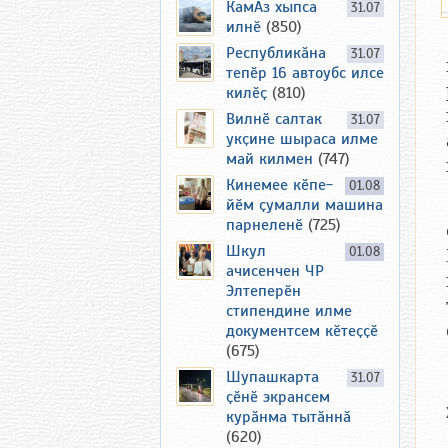
КамАз хыпса
31.07
илнӗ
(850)
Республикӑна
31.07
тепӗр 16 автоубс илсе
килӗҫ
(810)
Вилнӗ салтак
31.07
укҫине шыраса илме
май килмен
(747)
Кинемее кӗпе-
01.08
йӗм ҫумалли машина
парнеленӗ
(725)
Шкул
01.08
ачисенчен ЧР
Элтеперӗн
стипендине илме
документсем кӗтеҫҫӗ
(675)
Шупашкарта
31.07
ҫӗнӗ экрансем
курӑнма тытӑннӑ
(620)