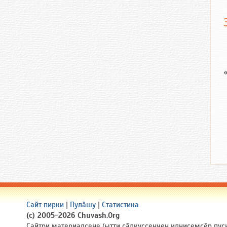
Сайт пирки
|
Пулӑшу
|
Статистика
(c) 2005-2026 Chuvash.Org
Сайтри материалсене (ытти ҫӑлкуҫсенчен илнисемсӗр пуҫ