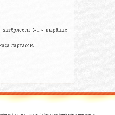
 хатӗрлесси («...» вырӑнне
 каҫӑ лартасси.
ӗн усӑ курма пулать. Сайтпа ҫыхӑннӑ ыйтусене кунта