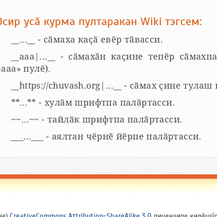
Эсир усӑ курма пултаракан Wiki тэгсем:
__...__ - сӑмаха каҫӑ евӗр тӑвасси.
__aaa|...__ - сӑмахӑн каҫине тепӗр сӑмахпа
«ааа» пулӗ).
__https://chuvash.org|...__ - сӑмах ҫине тулаш
**...** - хулӑм шрифтпа палӑртасси.
~~...~~ - тайлӑк шрифтпа палӑртасси.
___...___ - аялтан чӗрнӗ йӗрпе палӑртасси.
не)
CreativeCommons Attribution-ShareAlike 3.0
лицензипе килӗшӳлл