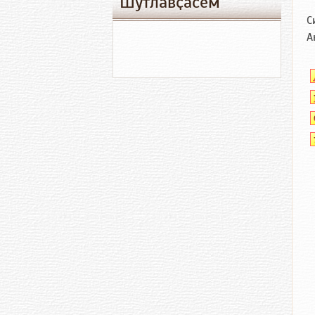
Шутлавҫӑсем
С
А