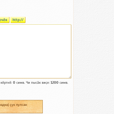
рчӗк
http://
 кӗртнӗ:
0
симв. Чи пысӑк виҫе:
1200
симв.
адка) ҫук пулсан