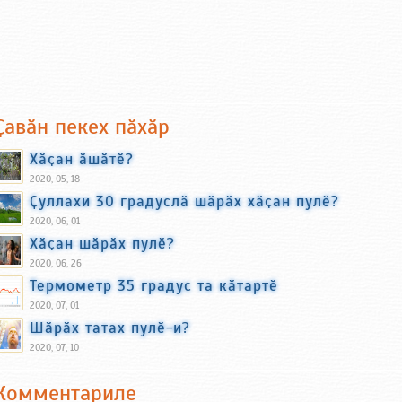
Ҫавӑн пекех пӑхӑр
Хӑҫан ӑшӑтӗ?
2020, 05, 18
Ҫуллахи 30 градуслӑ шӑрӑх хӑҫан пулӗ?
2020, 06, 01
Хӑҫан шӑрӑх пулӗ?
2020, 06, 26
Термометр 35 градус та кӑтартӗ
2020, 07, 01
Шӑрӑх татах пулӗ-и?
2020, 07, 10
Комментариле