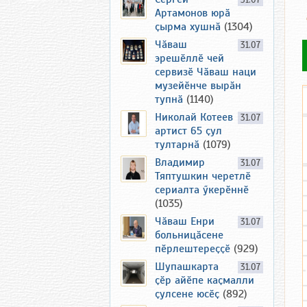
31.07
Артамонов юрӑ
ҫырма хушнӑ
(1304)
Чӑваш
31.07
эрешӗллӗ чей
сервизӗ Чӑваш наци
музейӗнче вырӑн
тупнӑ
(1140)
Николай Котеев
31.07
артист 65 ҫул
тултарнӑ
(1079)
Владимир
31.07
Тяптушкин черетлӗ
сериалта ӳкерӗннӗ
(1035)
Чӑваш Енри
31.07
больницӑсене
пӗрлештереҫҫӗ
(929)
Шупашкарта
31.07
ҫӗр айӗпе каҫмалли
ҫулсене юсӗҫ
(892)