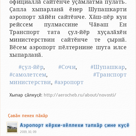
официаллӑ сайтӗнче уҫӑмлатма пулать.
Ҫапла хыпарланӑ ӗнер Шупашкарти
аэропорт хӑйӗн сайтӗнче. Хӑш-пӗр кун
рейссем пулмассине Чӑваш Ен
Транспорт тата ҫул-йӗр хуҫалӑхӗн
министерствин сайтӗнче те ҫырнӑ.
Вӗсем аэропорт пӗлтернине шута илсе
хыпарланӑ.
#ҫул-йӗр
,
#Сочи
,
#Шупашкар
,
#самолетсем
,
#Транспорт
министерстви
,
#аэропорт
Хыпар ҫӑлкуҫӗ:
http://aerocheb.ru/about/novosti/
Ҫавӑн пекех пӑхӑр
Аэропорт кӗрхи-хӗллехи тапхӑр ҫине куҫӗ
2019, 10, 09