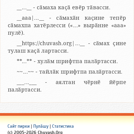
__...__ - сӑмаха каҫӑ евӗр тӑвасси.
__aaa|...__ - сӑмахӑн каҫине тепӗр
сӑмахпа хатӗрлесси («...» вырӑнне «ааа»
пулӗ).
__https://chuvash.org|...__ - сӑмах ҫине
тулаш каҫӑ лартасси.
**...** - хулӑм шрифтпа палӑртасси.
~~...~~ - тайлӑк шрифтпа палӑртасси.
___...___ - аялтан чӗрнӗ йӗрпе
палӑртасси.
Сайт пирки
|
Пулӑшу
|
Статистика
(c) 2005-2026 Chuvash.Org