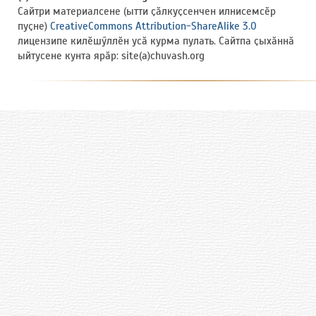
Сайтри материалсене (ытти ҫӑлкуҫсенчен илнисемсӗр
пуҫне)
CreativeCommons Attribution-ShareAlike 3.0
лицензипе килӗшӳллӗн усӑ курма пулать. Сайтпа ҫыхӑннӑ
ыйтусене кунта ярӑр: site(a)chuvash.org