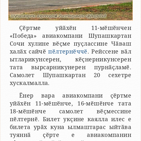
Шупашкарти аэропортӑн Инстаграмри сӑнӳкерчӗкӗ
Ҫӗртме уйӑхӗн 11-мӗшӗнчен
«Победа» авиакомпани Шупашкартан
Сочи хулине вӗҫме пуҫлассине Чӑваш
халӑх сайчӗ
пӗлтернӗччӗ
. Рейссене вӑл
ытларикунсерен, кӗҫнерникунсерен
тата вырсарникунерен пурнӑҫламӗ.
Самолет Шупашкартан 20 сехетре
хускалмалла.
Ӗнер вара авиакомпани ҫӗртме
уйӑхӗн 11-мӗшӗнче, 16-мӗшӗнче тата
18-мӗшӗнче самолет вӗҫмессине
пӗлтернӗ. Билет укҫине каялла илес е
билета урӑх куна ылмаштарас ыйтӑва
туяннӑ ҫӗрте е авиакомпанин