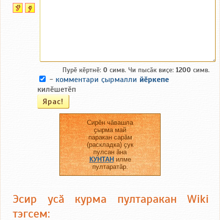
Пурӗ кӗртнӗ:
0
симв. Чи пысӑк виҫе:
1200
симв.
-
комментари ҫырмалли
йӗркепе
килӗшетӗп
Сирӗн чӑвашла
ҫырма май
паракан сарӑм
(раскладка) ҫук
пулсан ӑна
КУНТАН
илме
пултаратӑр.
Эсир усӑ курма пултаракан Wiki
тэгсем: