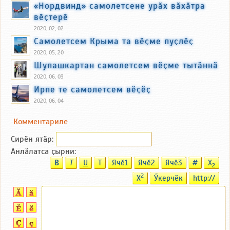
«Нордвинд» самолетсене урӑх вӑхӑтра
вӗҫтерӗ
2020, 02, 02
Самолетсем Крыма та вӗҫме пуҫлӗҫ
2020, 05, 20
Шупашкартан самолетсем вӗҫме тытӑннӑ
2020, 06, 03
Ирпе те самолетсем вӗҫӗҫ
2020, 06, 04
Комментариле
Сирӗн ятӑp:
Анлӑлатса ҫырни:
B
T
U
T
Ячӗ1
Ячӗ2
Ячӗ3
#
X
2
2
X
Ӳкерчӗк
http://