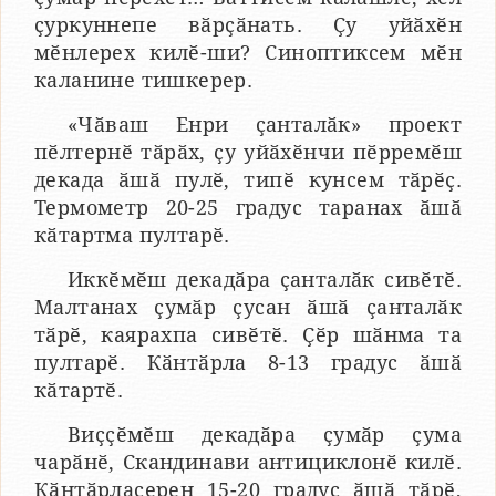
ҫуркуннепе вӑрҫӑнать. Ҫу уйӑхӗн
мӗнлерех килӗ-ши? Синоптиксем мӗн
каланине тишкерер.
«Чӑваш Енри ҫанталӑк» проект
пӗлтернӗ тӑрӑх, ҫу уйӑхӗнчи пӗрремӗш
декада ӑшӑ пулӗ, типӗ кунсем тӑрӗҫ.
Термометр 20-25 градус таранах ӑшӑ
кӑтартма пултарӗ.
Иккӗмӗш декадӑра ҫанталӑк сивӗтӗ.
Малтанах ҫумӑр ҫусан ӑшӑ ҫанталӑк
тӑрӗ, каярахпа сивӗтӗ. Ҫӗр шӑнма та
пултарӗ. Кӑнтӑрла 8-13 градус ӑшӑ
кӑтартӗ.
Виҫҫӗмӗш декадӑра ҫумӑр ҫума
чарӑнӗ, Скандинави антициклонӗ килӗ.
Кӑнтӑрласерен 15-20 градус ӑшӑ тӑрӗ,