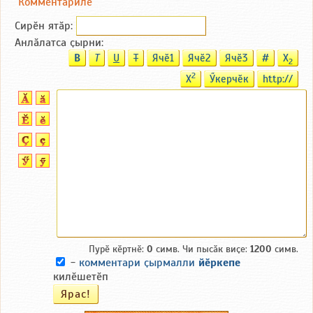
Комментариле
Сирӗн ятӑp:
Анлӑлатса ҫырни:
B
T
U
T
Ячӗ1
Ячӗ2
Ячӗ3
#
X
2
2
X
Ӳкерчӗк
http://
Пурӗ кӗртнӗ:
0
симв. Чи пысӑк виҫе:
1200
симв.
-
комментари ҫырмалли
йӗркепе
килӗшетӗп