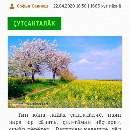
Софья Савнеш
22.04.2020 18:30 | 1665 хут пӑхнӑ
ҪУТҪАНТАЛӐК
sunhome.ru сайтри сӑн
Тин кӑна лайӑх ҫанталӑкчӗ, паян
вара юр ҫӑвать, ҫил-тӑман вӗҫтерет,
ҫумӑр пӗрӗхет… Ваттисем калашле, хӗл