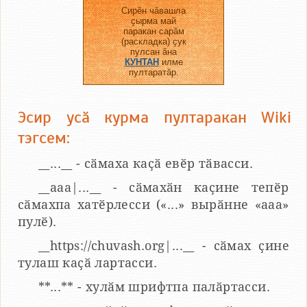
Сирӗн чӑвашла
ҫырма май
паракан сарӑм
(раскладка) ҫук
пулсан ӑна
КУНТАН
илме
пултаратӑр.
Эсир усӑ курма пултаракан Wiki
тэгсем:
__...__ - сӑмаха каҫӑ евӗр тӑвасси.
__aaa|...__ - сӑмахӑн каҫине тепӗр
сӑмахпа хатӗрлесси («...» вырӑнне «ааа»
пулӗ).
__https://chuvash.org|...__ - сӑмах ҫине
тулаш каҫӑ лартасси.
**...** - хулӑм шрифтпа палӑртасси.