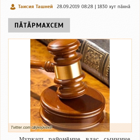
Таисия Ташней
28.09.2019 08:28 | 1830 хут пӑхнӑ
ПӐТӐРМАХСЕМ
Tvitter.com сӑнӳкерчӗкӗ
Муркаш районӗнче влаҫ ҫыннине