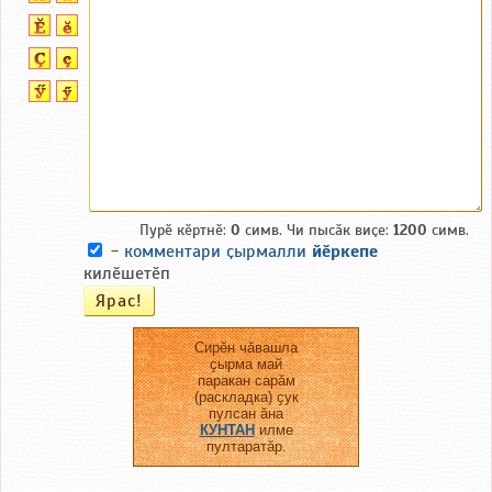
Пурӗ кӗртнӗ:
0
симв. Чи пысӑк виҫе:
1200
симв.
-
комментари ҫырмалли
йӗркепе
килӗшетӗп
Сирӗн чӑвашла
ҫырма май
паракан сарӑм
(раскладка) ҫук
пулсан ӑна
КУНТАН
илме
пултаратӑр.