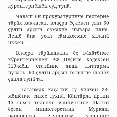
кӳрентернӗшӗн суд тунӑ.
Чӑваш Ен прокуратуринче пӗлтернӗ
тӑрӑх хакласан, влаҫра ӗҫлекен ҫын 60
ҫулти арҫын сӑмахне йывӑра илнӗ.
Лешӗ ӑна усал сӑмахсемпе ятланӑ
иккен.
Влаҫра тӑрӑшакана ӗҫ вӑхӑтӗнче
кӳрентернӗшӗн РФ Пуҫиле кодексӗн
319-мӗш статйипе явап тыттарма
пулать. 60 ҫулти арҫын тӗлӗшпе шӑпах
ҫапла тунӑ та.
...Пӑтӑрмах кӑҫалхи ҫу уйӑхӗн 28-
мӗшӗнче сиксе тухнӑ. Кӑнтӑрла иртни
15 сехет тӗлӗнче вӑйпиттине Шалти
ӗҫсен министерствин Муркаш
районӗнчи ӗҫченӗсем ӳсӗррине