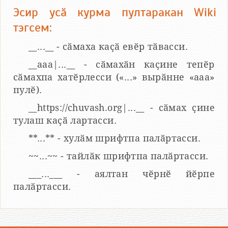
Эсир усӑ курма пултаракан Wiki
тэгсем:
__...__ - сӑмаха каҫӑ евӗр тӑвасси.
__aaa|...__ - сӑмахӑн каҫине тепӗр
сӑмахпа хатӗрлесси («...» вырӑнне «ааа»
пулӗ).
__https://chuvash.org|...__ - сӑмах ҫине
тулаш каҫӑ лартасси.
**...** - хулӑм шрифтпа палӑртасси.
~~...~~ - тайлӑк шрифтпа палӑртасси.
___...___ - аялтан чӗрнӗ йӗрпе
палӑртасси.