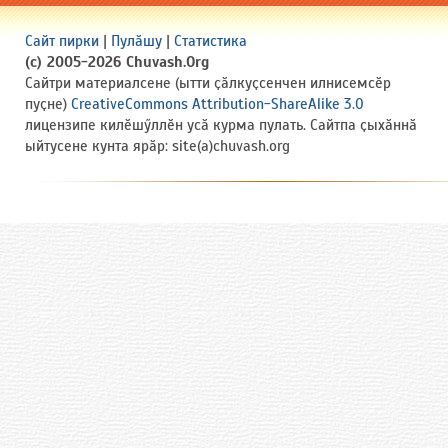
Сайт пирки
|
Пулӑшу
|
Статистика
(c) 2005-2026 Chuvash.Org
Сайтри материалсене (ытти ҫӑлкуҫсенчен илнисемсӗр
пуҫне)
CreativeCommons Attribution-ShareAlike 3.0
лицензипе килӗшӳллӗн усӑ курма пулать. Сайтпа ҫыхӑннӑ
ыйтусене кунта ярӑр: site(a)chuvash.org