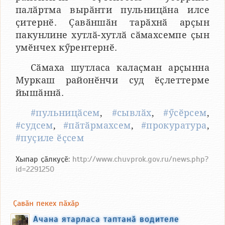
палӑртма вырӑнти пульницӑна илсе
ҫитернӗ. Ҫавӑншӑн тарӑхнӑ арҫын
пакунлине хутлӑ-хутлӑ сӑмахсемпе ҫын
умӗнчех кӳрентернӗ.
Сӑмаха шутласа калаҫман арҫынна
Муркаш районӗнчи суд ӗҫлеттерме
йышӑннӑ.
#пульницӑсем
,
#сывлӑх
,
#ӳсӗрсем
,
#судсем
,
#пӑтӑрмахсем
,
#прокуратура
,
#пуҫиле ӗҫсем
Хыпар ҫӑлкуҫӗ:
http://www.chuvprok.gov.ru/news.php?
id=2291250
Ҫавӑн пекех пӑхӑр
Ачана ятарласа таптанӑ водителе