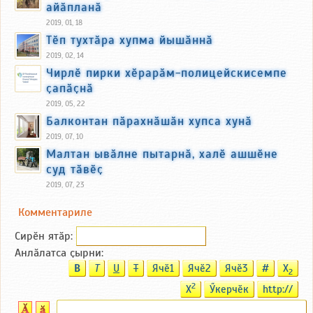
айӑпланӑ
2019, 01, 18
Тӗп тухтӑра хупма йышӑннӑ
2019, 02, 14
Чирлӗ пирки хӗрарӑм-полицейскисемпе
ҫапӑҫнӑ
2019, 05, 22
Балконтан пӑрахнӑшӑн хупса хунӑ
2019, 07, 10
Малтан ывӑлне пытарнӑ, халӗ ашшӗне
суд тӑвӗҫ
2019, 07, 23
Комментариле
Сирӗн ятӑp:
Анлӑлатса ҫырни:
B
T
U
T
Ячӗ1
Ячӗ2
Ячӗ3
#
X
2
2
X
Ӳкерчӗк
http://