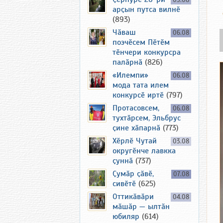
05.08
арҫын путса вилнӗ
(893)
Чӑваш
06.08
поэчӗсем Пӗтӗм
тӗнчери конкурсра
палӑрнӑ
(826)
«Илемпи»
06.08
мода тата илем
конкурсӗ иртӗ
(797)
Протасовсем,
06.08
тухтӑрсем, Эльбрус
ҫине хӑпарнӑ
(773)
Хӗрлӗ Чутай
03.08
округӗнче лавкка
ҫуннӑ
(737)
Ҫумӑр ҫӑвӗ,
07.08
сивӗтӗ
(625)
Оттикӑвӑри
04.08
мӑшӑр — ылтӑн
юбиляр
(614)