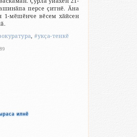
васкаман. Ҫурла уйӑхӗн 21-
ашинӑпа персе ҫитнӗ. Ӑна
н 1-мӗшӗнче вӗсем хӑйсен
ӑ.
рокуратура
,
#укҫа-тенкӗ
489
ыраса илнӗ