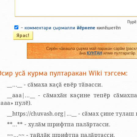
Пурӗ
-
комментари ҫырмалли
йӗркепе
килӗшетӗп
Сирӗн чӑвашла ҫырма май паракан сарӑм (раскл
ӑна
КУНТАН
илме пултаратӑр.
Эсир усӑ курма пултаракан Wiki тэгсем:
__...__ - сӑмаха каҫӑ евӗр тӑвасси.
__aaa|...__ - сӑмахӑн каҫине тепӗр сӑмахпа
«ааа» пулӗ).
__https://chuvash.org|...__ - сӑмах ҫине тулаш
**...** - хулӑм шрифтпа палӑртасси.
~~...~~ - тайлӑк шрифтпа палӑртасси.