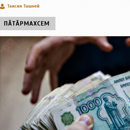
Таисия Ташней
ПӐТӐРМАХСЕМ