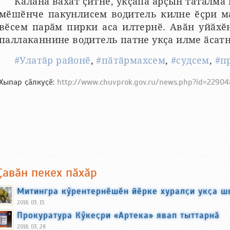
Каланӑ вӑхӑт ҫитнӗ, укҫапа арҫын татӑлма 
мӗшӗнче пакунлисем водитель килне ӗҫри м
вӗсем парӑм пирки аса илтернӗ. Авӑн уйӑхӗ
паллаканнине водитель патне укҫа илме ӑсатн
#Улатӑр районӗ
,
#пӑтӑрмахсем
,
#судсем
,
#п
Хыпар ҫӑлкуҫӗ:
http://www.chuvprok.gov.ru/news.php?id=2290
Ҫавӑн пекех пӑхӑр
Митингра кӳрентернӗшӗн йӗрке хуралҫи укҫа ш
2018, 03, 15
Прокуратура Кӳкеҫри «Артека» явап тыттарнӑ
2018, 03, 28