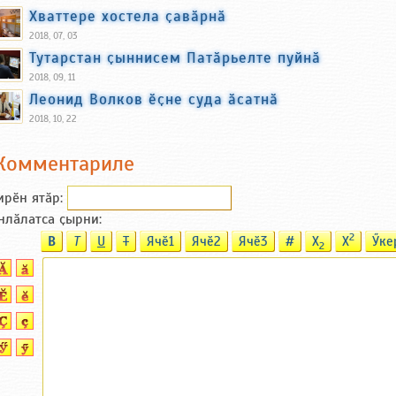
Хваттере хостела ҫавӑрнӑ
2018, 07, 03
Тутарстан ҫыннисем Патӑрьелте пуйнӑ
2018, 09, 11
Леонид Волков ӗҫне суда ӑсатнӑ
2018, 10, 22
Комментариле
ирӗн ятӑp:
нлӑлатса ҫырни:
2
B
T
U
T
Ячӗ1
Ячӗ2
Ячӗ3
#
X
X
Ӳке
2