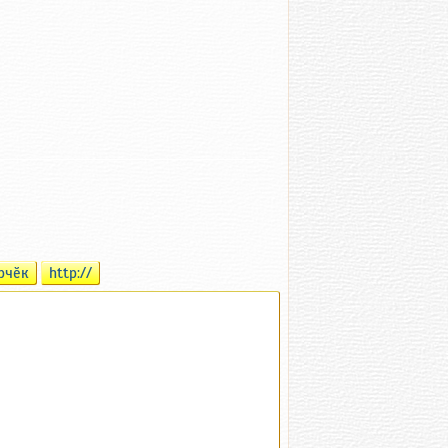
рчӗк
http://