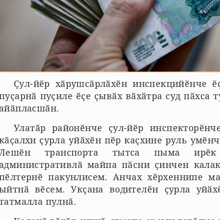
Ҫул-йӗр хӑрушсӑрлӑхӗн инспекцийӗнче ӗ
пуҫарнӑ пуҫиле ӗҫе ҫывӑх вӑхӑтра суд пӑхса 
айӑпласшӑн.
Улатӑр районӗнче ҫул-йӗр инспекторӗнч
кӑҫалхи ҫурла уйӑхӗн пӗр каҫхине руль умӗнч
Лешӗн транспорта тытса пыма ирӗк
административлӑ майпа пӑсни ҫинчен калак
пӗлтернӗ пакунлисем. Анчах хӗрхеннипе ма
ыйтнӑ вӗсем. Укҫана водителӗн ҫурла уйӑх
татмалла пулнӑ.