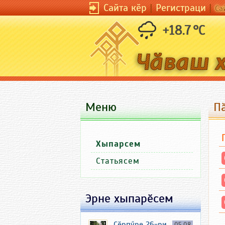
Сайта кӗр
|
Регистраци
|
Са
+18.7 °C
Меню
П
Хыпарсем
Статьясем
Эрне хыпарӗсем
Ҫӗрпӳре 26-ри