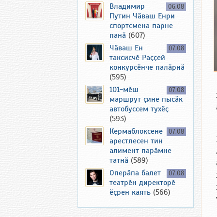
Владимир
06.08
Путин Чӑваш Енри
спортсмена парне
панӑ
(607)
Чӑваш Ен
07.08
таксисчӗ Раҫҫей
конкурсӗнче палӑрнӑ
(595)
101-мӗш
07.08
маршрут ҫине пысӑк
автобуссем тухӗҫ
(593)
Кермаблоксене
07.08
арестлесен тин
алимент парӑмне
татнӑ
(589)
Оперӑпа балет
07.08
театрӗн директорӗ
ӗҫрен каять
(566)