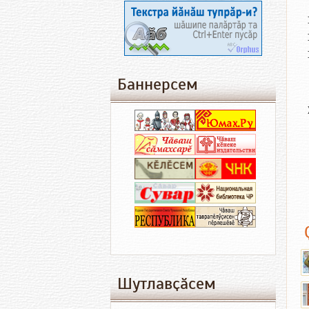
Баннерсем
Шутлавҫӑсем