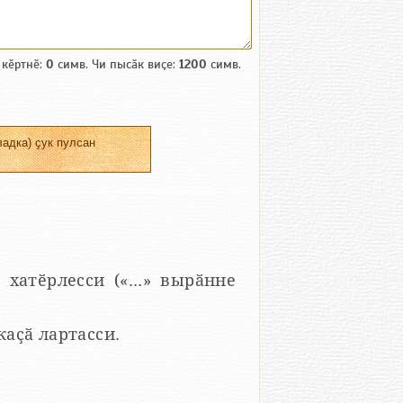
 кӗртнӗ:
0
симв. Чи пысӑк виҫе:
1200
симв.
адка) ҫук пулсан
 хатӗрлесси («...» вырӑнне
 каҫӑ лартасси.