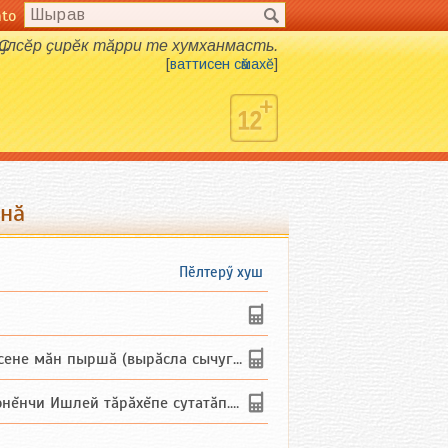
nto
Ҫилсӗр ҫирӗк тӑрри те хумханмасть.
[
ваттисен сӑмахӗ
]
тнӑ
Пӗлтерӳ хуш
не мăн пыршă (вырăсла сычуг) ...
и Ишлей тăрăхĕпе сутатăп. Ха...