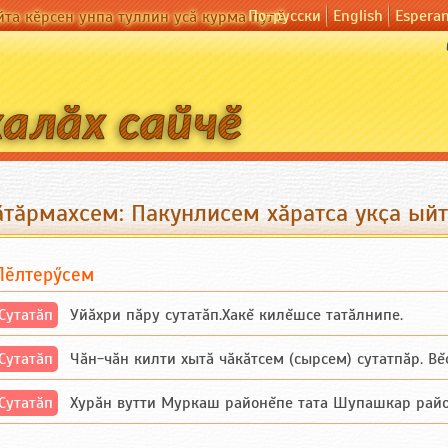
По-русски
English
Espera
йта кӗрсен унпа туллин усӑ курма пулӗ
ӑтӑрмахсем: Пакунлисем хӑратса укҫа ый
Пӗлтерӳсем
Сутатӑп
Уйăхри пăру сутатăп.Хакĕ килĕшсе татăлнипе.
Сутатӑп
Чăн-чăн килти хытă чăкăтсем (сырсем) сутатпăр. Вĕсе
Сутатӑп
Хурăн вутти Муркаш районĕпе тата Шупашкар районĕнч