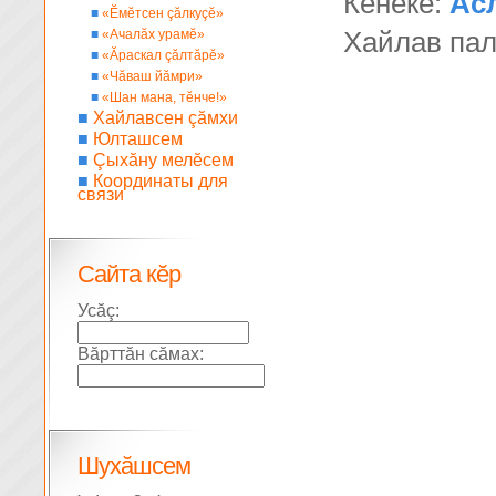
Кĕнеке:
Ас
■
«Ĕмĕтсен çăлкуçĕ»
■
«Ачалăх урамĕ»
Хайлав па
■
«Ăраскал çăлтăрĕ»
■
«Чăваш йăмри»
■
«Шан мана, тĕнче!»
■
Хайлавсен çăмхи
■
Юлташсем
■
Çыхăну мелĕсем
■
Координаты для
связи
Сайта кĕр
Усăç:
Вăрттăн сăмах:
Шухăшсем