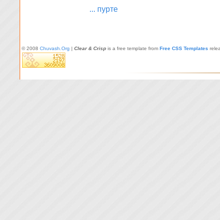
... пурте
© 2008
Chuvash.Org
|
Clear & Crisp
is a free template from
Free CSS Templates
rele