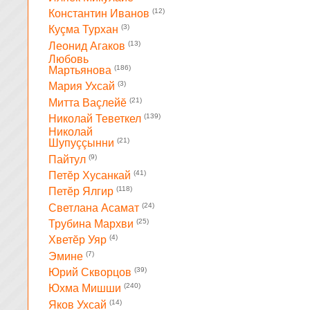
(12)
Константин Иванов
(3)
Куçма Турхан
(13)
Леонид Агаков
Любовь
(186)
Мартьянова
(3)
Мария Ухсай
(21)
Митта Ваçлейĕ
(139)
Николай Теветкел
Николай
(21)
Шупуççынни
(9)
Пайтул
(41)
Петĕр Хусанкай
(118)
Петĕр Ялгир
(24)
Светлана Асамат
(25)
Трубина Мархви
(4)
Хветĕр Уяр
(7)
Эмине
(39)
Юрий Скворцов
(240)
Юхма Мишши
(14)
Яков Ухсай