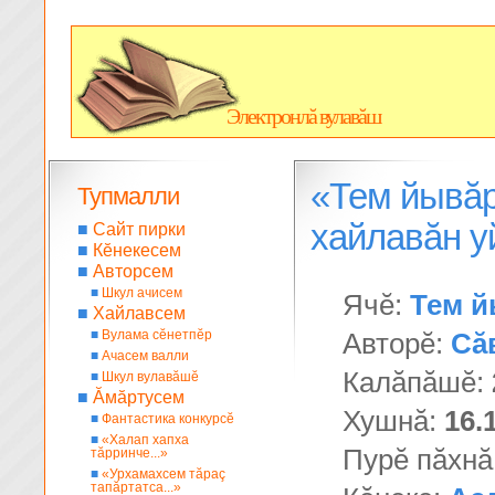
Электронлă вулавăш
«Тем йывăр
Тупмалли
хайлавăн 
■
Сайт пирки
■
Кĕнекесем
■
Авторсем
■
Шкул ачисем
Ячĕ:
Тем й
■
Хайлавсем
■
Вулама сĕнетпĕр
Авторĕ:
Сă
■
Ачасем валли
Калăпăшĕ:
■
Шкул вулавăшĕ
■
Ăмăртусем
Хушнă:
16.
■
Фантастика конкурсĕ
■
«Халап хапха
Пурĕ пăхнă
тăрринче...»
■
«Урхамахсем тăраç
тапăртатса...»