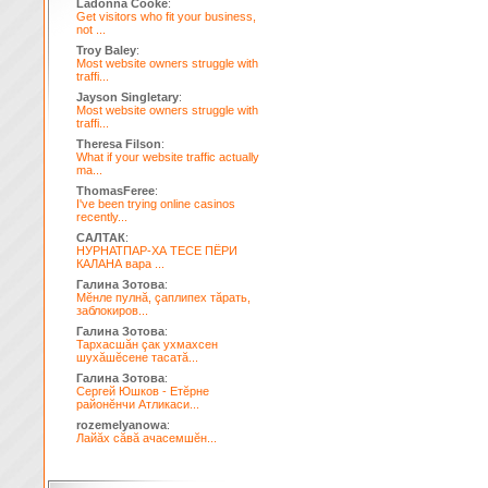
Ladonna Cooke
:
Get visitors who fit your business,
not ...
Troy Baley
:
Most website owners struggle with
traffi...
Jayson Singletary
:
Most website owners struggle with
traffi...
Theresa Filson
:
What if your website traffic actually
ma...
ThomasFeree
:
I've been trying online casinos
recently...
САЛТАК
:
НУРНАТПАР-ХА ТЕСЕ ПЁРИ
КАЛАНА вара ...
Галина Зотова
:
Мĕнле пулнă, çаплипех тăрать,
заблокиров...
Галина Зотова
:
Тархасшăн çак ухмахсен
шухăшĕсене тасатă...
Галина Зотова
:
Сергей Юшков - Етĕрне
районĕнчи Атликаси...
rozemelyanowa
:
Лайăх сăвă ачасемшĕн...