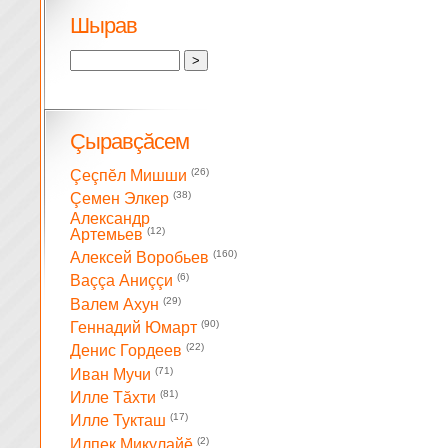
Шырав
Çыравçăсем
(26)
Çеçпĕл Мишши
(38)
Çемен Элкер
Александр
(12)
Артемьев
(160)
Алексей Воробьев
(6)
Ваççа Аниççи
(29)
Валем Ахун
(90)
Геннадий Юмарт
(22)
Денис Гордеев
(71)
Иван Мучи
(81)
Илле Тăхти
(17)
Илле Тукташ
(2)
Илпек Микулайĕ