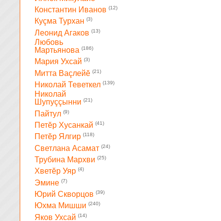
(12)
Константин Иванов
(3)
Куçма Турхан
(13)
Леонид Агаков
Любовь
(186)
Мартьянова
(3)
Мария Ухсай
(21)
Митта Ваçлейĕ
(139)
Николай Теветкел
Николай
(21)
Шупуççынни
(9)
Пайтул
(41)
Петĕр Хусанкай
(118)
Петĕр Ялгир
(24)
Светлана Асамат
(25)
Трубина Мархви
(4)
Хветĕр Уяр
(7)
Эмине
(39)
Юрий Скворцов
(240)
Юхма Мишши
(14)
Яков Ухсай