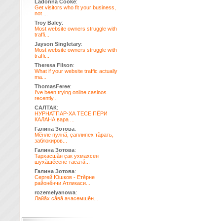
Ladonna Cooke
:
Get visitors who fit your business,
not ...
Troy Baley
:
Most website owners struggle with
traffi...
Jayson Singletary
:
Most website owners struggle with
traffi...
Theresa Filson
:
What if your website traffic actually
ma...
ThomasFeree
:
I've been trying online casinos
recently...
САЛТАК
:
НУРНАТПАР-ХА ТЕСЕ ПЁРИ
КАЛАНА вара ...
Галина Зотова
:
Мĕнле пулнă, çаплипех тăрать,
заблокиров...
Галина Зотова
:
Тархасшăн çак ухмахсен
шухăшĕсене тасатă...
Галина Зотова
:
Сергей Юшков - Етĕрне
районĕнчи Атликаси...
rozemelyanowa
:
Лайăх сăвă ачасемшĕн...