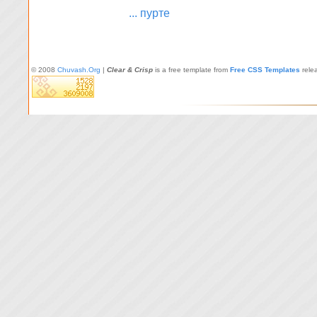
... пурте
© 2008
Chuvash.Org
|
Clear & Crisp
is a free template from
Free CSS Templates
rele