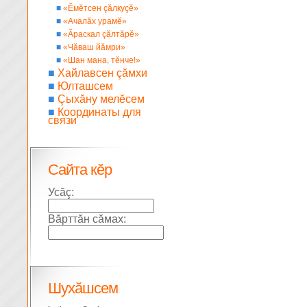
■
«Ĕмĕтсен çăлкуçĕ»
■
«Ачалăх урамĕ»
■
«Ăраскал çăлтăрĕ»
■
«Чăваш йăмри»
■
«Шан мана, тĕнче!»
■
Хайлавсен çăмхи
■
Юлташсем
■
Çыхăну мелĕсем
■
Координаты для
связи
Сайта кĕр
Усăç:
Вăрттăн сăмах:
Шухăшсем