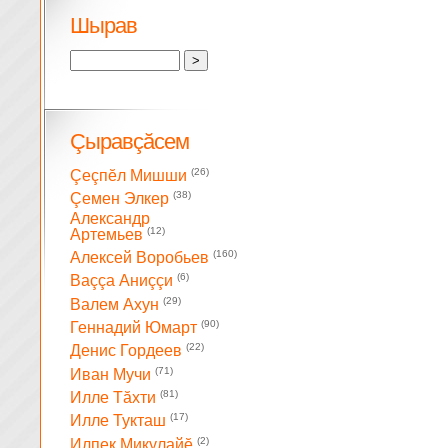
Шырав
Çыравçăсем
(26)
Çеçпĕл Мишши
(38)
Çемен Элкер
Александр
(12)
Артемьев
(160)
Алексей Воробьев
(6)
Ваççа Аниççи
(29)
Валем Ахун
(90)
Геннадий Юмарт
(22)
Денис Гордеев
(71)
Иван Мучи
(81)
Илле Тăхти
(17)
Илле Тукташ
(2)
Илпек Микулайĕ