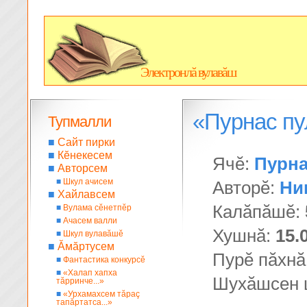
Электронлă вулавăш
«Пурнас пу
Тупмалли
■
Сайт пирки
■
Кĕнекесем
Ячĕ:
Пурна
■
Авторсем
■
Шкул ачисем
Авторĕ:
Ни
■
Хайлавсем
Калăпăшĕ:
■
Вулама сĕнетпĕр
■
Ачасем валли
Хушнă:
15.
■
Шкул вулавăшĕ
■
Ăмăртусем
Пурĕ пăхнă
■
Фантастика конкурсĕ
■
«Халап хапха
Шухăшсен 
тăрринче...»
■
«Урхамахсем тăраç
тапăртатса...»