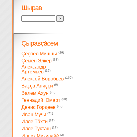
Шырав
Çыравçăсем
(26)
Çеçпĕл Мишши
(38)
Çемен Элкер
Александр
(12)
Артемьев
(160)
Алексей Воробьев
(6)
Ваççа Аниççи
(29)
Валем Ахун
(90)
Геннадий Юмарт
(22)
Денис Гордеев
(71)
Иван Мучи
(81)
Илле Тăхти
(17)
Илле Тукташ
(2)
Илпек Микулайĕ