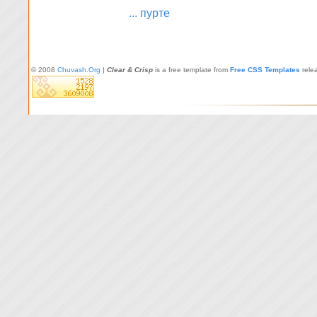
... пурте
© 2008
Chuvash.Org
|
Clear & Crisp
is a free template from
Free CSS Templates
rele