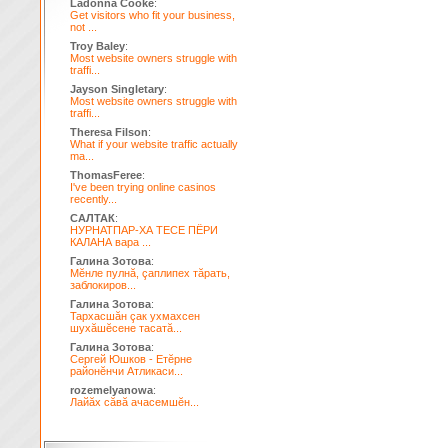
Ladonna Cooke
:
Get visitors who fit your business,
not ...
Troy Baley
:
Most website owners struggle with
traffi...
Jayson Singletary
:
Most website owners struggle with
traffi...
Theresa Filson
:
What if your website traffic actually
ma...
ThomasFeree
:
I've been trying online casinos
recently...
САЛТАК
:
НУРНАТПАР-ХА ТЕСЕ ПЁРИ
КАЛАНА вара ...
Галина Зотова
:
Мĕнле пулнă, çаплипех тăрать,
заблокиров...
Галина Зотова
:
Тархасшăн çак ухмахсен
шухăшĕсене тасатă...
Галина Зотова
:
Сергей Юшков - Етĕрне
районĕнчи Атликаси...
rozemelyanowa
:
Лайăх сăвă ачасемшĕн...