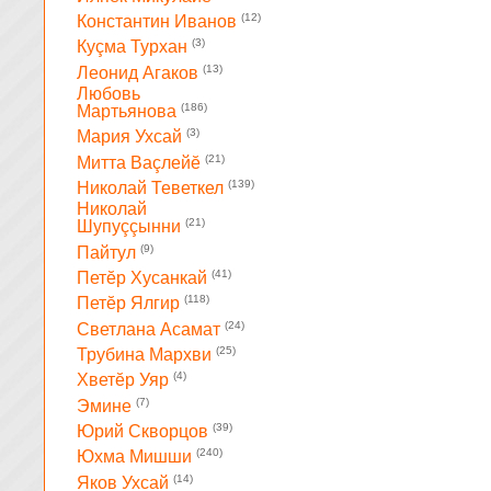
(12)
Константин Иванов
(3)
Куçма Турхан
(13)
Леонид Агаков
Любовь
(186)
Мартьянова
(3)
Мария Ухсай
(21)
Митта Ваçлейĕ
(139)
Николай Теветкел
Николай
(21)
Шупуççынни
(9)
Пайтул
(41)
Петĕр Хусанкай
(118)
Петĕр Ялгир
(24)
Светлана Асамат
(25)
Трубина Мархви
(4)
Хветĕр Уяр
(7)
Эмине
(39)
Юрий Скворцов
(240)
Юхма Мишши
(14)
Яков Ухсай