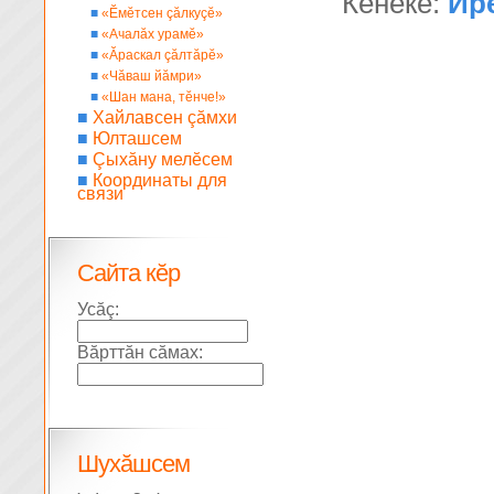
Кĕнеке:
Ир
■
«Ĕмĕтсен çăлкуçĕ»
■
«Ачалăх урамĕ»
■
«Ăраскал çăлтăрĕ»
■
«Чăваш йăмри»
■
«Шан мана, тĕнче!»
■
Хайлавсен çăмхи
■
Юлташсем
■
Çыхăну мелĕсем
■
Координаты для
связи
Сайта кĕр
Усăç:
Вăрттăн сăмах:
Шухăшсем