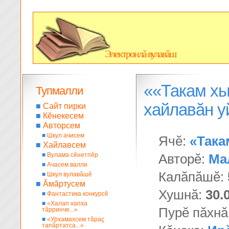
Электронлă вулавăш
««Такам хы
Тупмалли
хайлавăн 
■
Сайт пирки
■
Кĕнекесем
■
Авторсем
■
Шкул ачисем
Ячĕ:
«Така
■
Хайлавсем
■
Вулама сĕнетпĕр
Авторĕ:
Ма
■
Ачасем валли
Калăпăшĕ:
■
Шкул вулавăшĕ
■
Ăмăртусем
Хушнă:
30.
■
Фантастика конкурсĕ
■
«Халап хапха
Пурĕ пăхнă
тăрринче...»
■
«Урхамахсем тăраç
тапăртатса...»