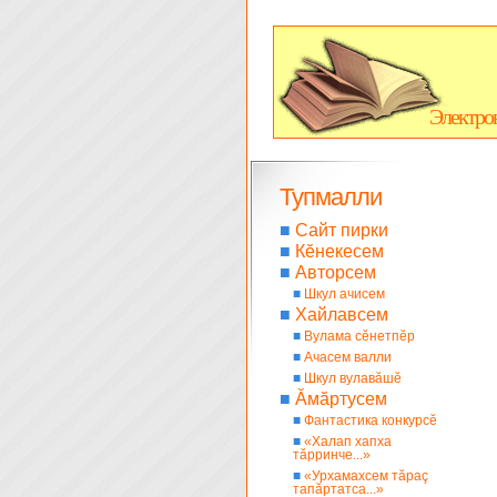
Электро
Тупмалли
■
Сайт пирки
■
Кĕнекесем
■
Авторсем
■
Шкул ачисем
■
Хайлавсем
■
Вулама сĕнетпĕр
■
Ачасем валли
■
Шкул вулавăшĕ
■
Ăмăртусем
■
Фантастика конкурсĕ
■
«Халап хапха
тăрринче...»
■
«Урхамахсем тăраç
тапăртатса...»