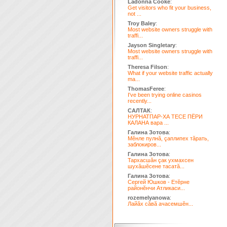
Ladonna Cooke
:
Get visitors who fit your business,
not ...
Troy Baley
:
Most website owners struggle with
traffi...
Jayson Singletary
:
Most website owners struggle with
traffi...
Theresa Filson
:
What if your website traffic actually
ma...
ThomasFeree
:
I've been trying online casinos
recently...
САЛТАК
:
НУРНАТПАР-ХА ТЕСЕ ПЁРИ
КАЛАНА вара ...
Галина Зотова
:
Мĕнле пулнă, çаплипех тăрать,
заблокиров...
Галина Зотова
:
Тархасшăн çак ухмахсен
шухăшĕсене тасатă...
Галина Зотова
:
Сергей Юшков - Етĕрне
районĕнчи Атликаси...
rozemelyanowa
:
Лайăх сăвă ачасемшĕн...