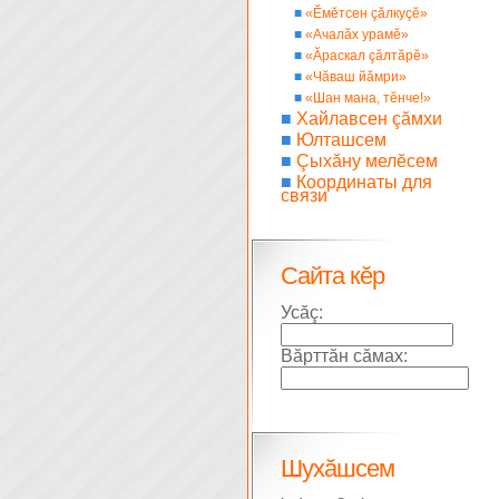
■
«Ĕмĕтсен çăлкуçĕ»
■
«Ачалăх урамĕ»
■
«Ăраскал çăлтăрĕ»
■
«Чăваш йăмри»
■
«Шан мана, тĕнче!»
■
Хайлавсен çăмхи
■
Юлташсем
■
Çыхăну мелĕсем
■
Координаты для
связи
Сайта кĕр
Усăç:
Вăрттăн сăмах:
Шухăшсем