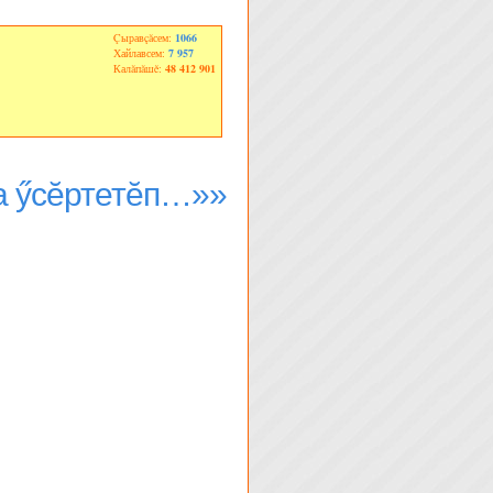
Çыравçăсем:
1066
Хайлавсем:
7 957
Калăпăшĕ:
48 412 901
а ӳсĕртетĕп…»»