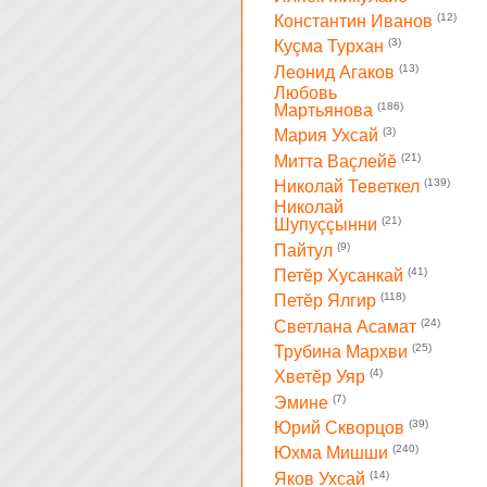
(12)
Константин Иванов
(3)
Куçма Турхан
(13)
Леонид Агаков
Любовь
(186)
Мартьянова
(3)
Мария Ухсай
(21)
Митта Ваçлейĕ
(139)
Николай Теветкел
Николай
(21)
Шупуççынни
(9)
Пайтул
(41)
Петĕр Хусанкай
(118)
Петĕр Ялгир
(24)
Светлана Асамат
(25)
Трубина Мархви
(4)
Хветĕр Уяр
(7)
Эмине
(39)
Юрий Скворцов
(240)
Юхма Мишши
(14)
Яков Ухсай