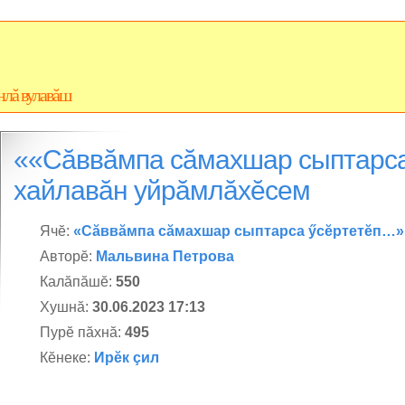
нлă вулавăш
««Сăввăмпа сăмахшар сыптарс
хайлавăн уйрăмлăхĕсем
Ячĕ:
«Сăввăмпа сăмахшар сыптарса ӳсĕртетĕп…»
Авторĕ:
Мальвина Петрова
Калăпăшĕ:
550
Хушнă:
30.06.2023 17:13
Пурĕ пăхнă:
495
Кĕнеке:
Ирĕк çил