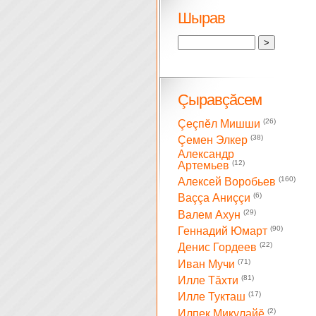
Шырав
Çыравçăсем
(26)
Çеçпĕл Мишши
(38)
Çемен Элкер
Александр
(12)
Артемьев
(160)
Алексей Воробьев
(6)
Ваççа Аниççи
(29)
Валем Ахун
(90)
Геннадий Юмарт
(22)
Денис Гордеев
(71)
Иван Мучи
(81)
Илле Тăхти
(17)
Илле Тукташ
(2)
Илпек Микулайĕ