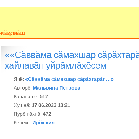
нлă вулавăш
««Сăввăма сăмахшар сăрăхтар
хайлавăн уйрăмлăхĕсем
Ячĕ:
«Сăввăма сăмахшар сăрăхтарăп…»
Авторĕ:
Мальвина Петрова
Калăпăшĕ:
512
Хушнă:
17.06.2023 18:21
Пурĕ пăхнă:
472
Кĕнеке:
Ирĕк çил