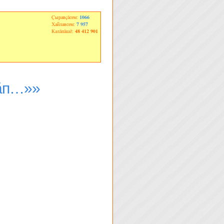
Çыравçăсем:
1066
Хайлавсем:
7 957
Калăпăшĕ:
48 412 901
ăп…»»