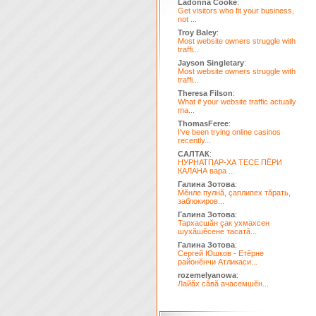
Ladonna Cooke
:
Get visitors who fit your business,
not ...
Troy Baley
:
Most website owners struggle with
traffi...
Jayson Singletary
:
Most website owners struggle with
traffi...
Theresa Filson
:
What if your website traffic actually
ma...
ThomasFeree
:
I've been trying online casinos
recently...
САЛТАК
:
НУРНАТПАР-ХА ТЕСЕ ПЁРИ
КАЛАНА вара ...
Галина Зотова
:
Мĕнле пулнă, çаплипех тăрать,
заблокиров...
Галина Зотова
:
Тархасшăн çак ухмахсен
шухăшĕсене тасатă...
Галина Зотова
:
Сергей Юшков - Етĕрне
районĕнчи Атликаси...
rozemelyanowa
:
Лайăх сăвă ачасемшĕн...