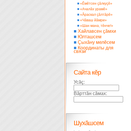
■
«Ĕмĕтсен çăлкуçĕ»
■
«Ачалăх урамĕ»
■
«Ăраскал çăлтăрĕ»
■
«Чăваш йăмри»
■
«Шан мана, тĕнче!»
■
Хайлавсен çăмхи
■
Юлташсем
■
Çыхăну мелĕсем
■
Координаты для
связи
Сайта кĕр
Усăç:
Вăрттăн сăмах:
Шухăшсем