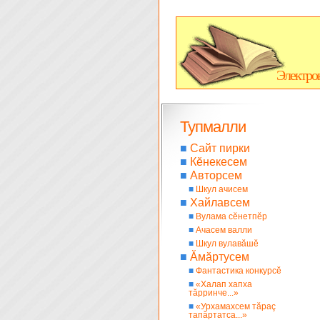
Электро
Тупмалли
■
Сайт пирки
■
Кĕнекесем
■
Авторсем
■
Шкул ачисем
■
Хайлавсем
■
Вулама сĕнетпĕр
■
Ачасем валли
■
Шкул вулавăшĕ
■
Ăмăртусем
■
Фантастика конкурсĕ
■
«Халап хапха
тăрринче...»
■
«Урхамахсем тăраç
тапăртатса...»