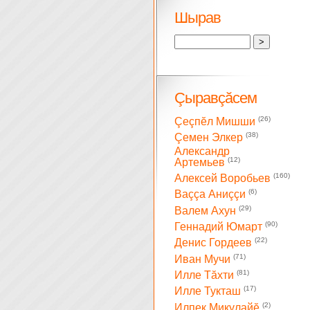
Шырав
Çыравçăсем
(26)
Çеçпĕл Мишши
(38)
Çемен Элкер
Александр
(12)
Артемьев
(160)
Алексей Воробьев
(6)
Ваççа Аниççи
(29)
Валем Ахун
(90)
Геннадий Юмарт
(22)
Денис Гордеев
(71)
Иван Мучи
(81)
Илле Тăхти
(17)
Илле Тукташ
(2)
Илпек Микулайĕ