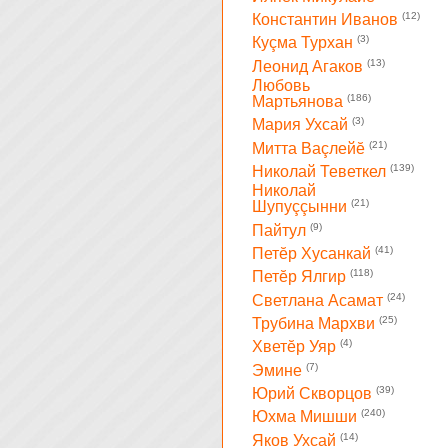
(12)
Константин Иванов
(3)
Куçма Турхан
(13)
Леонид Агаков
Любовь
(186)
Мартьянова
(3)
Мария Ухсай
(21)
Митта Ваçлейĕ
(139)
Николай Теветкел
Николай
(21)
Шупуççынни
(9)
Пайтул
(41)
Петĕр Хусанкай
(118)
Петĕр Ялгир
(24)
Светлана Асамат
(25)
Трубина Мархви
(4)
Хветĕр Уяр
(7)
Эмине
(39)
Юрий Скворцов
(240)
Юхма Мишши
(14)
Яков Ухсай