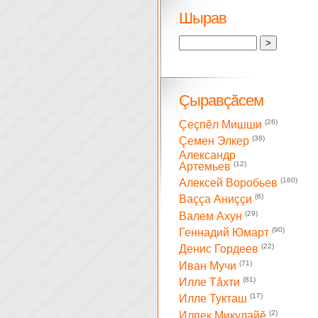
Шырав
Çыравçăсем
(26)
Çеçпĕл Мишши
(38)
Çемен Элкер
Александр
(12)
Артемьев
(160)
Алексей Воробьев
(6)
Ваççа Аниççи
(29)
Валем Ахун
(90)
Геннадий Юмарт
(22)
Денис Гордеев
(71)
Иван Мучи
(81)
Илле Тăхти
(17)
Илле Тукташ
(2)
Илпек Микулайĕ