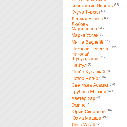
(12)
Константин Иванов
(3)
Куçма Турхан
(13)
Леонид Агаков
Любовь
(186)
Мартьянова
(3)
Мария Ухсай
(21)
Митта Ваçлейĕ
(139)
Николай Теветкел
Николай
(21)
Шупуççынни
(9)
Пайтул
(41)
Петĕр Хусанкай
(118)
Петĕр Ялгир
(24)
Светлана Асамат
(25)
Трубина Мархви
(4)
Хветĕр Уяр
(7)
Эмине
(39)
Юрий Скворцов
(240)
Юхма Мишши
(14)
Яков Ухсай