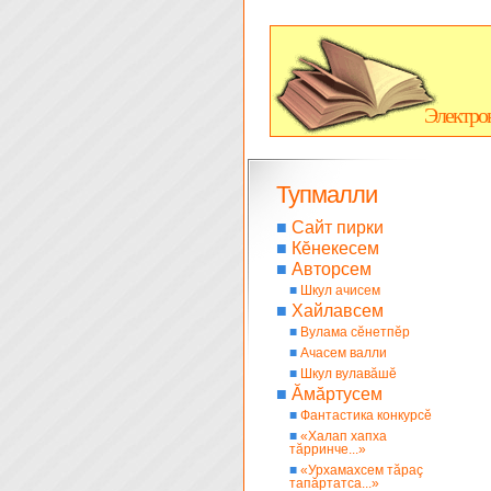
Электро
Тупмалли
■
Сайт пирки
■
Кĕнекесем
■
Авторсем
■
Шкул ачисем
■
Хайлавсем
■
Вулама сĕнетпĕр
■
Ачасем валли
■
Шкул вулавăшĕ
■
Ăмăртусем
■
Фантастика конкурсĕ
■
«Халап хапха
тăрринче...»
■
«Урхамахсем тăраç
тапăртатса...»