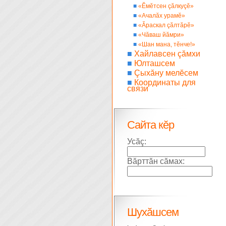
■
«Ĕмĕтсен çăлкуçĕ»
■
«Ачалăх урамĕ»
■
«Ăраскал çăлтăрĕ»
■
«Чăваш йăмри»
■
«Шан мана, тĕнче!»
■
Хайлавсен çăмхи
■
Юлташсем
■
Çыхăну мелĕсем
■
Координаты для
связи
Сайта кĕр
Усăç:
Вăрттăн сăмах:
Шухăшсем