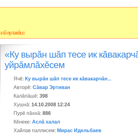
нлă вулавăш
«Ку вырăн шăп тесе ик кăвакарчă
уйрăмлăхĕсем
Ячĕ:
Ку вырăн шăп тесе ик кăвакарчăн...
Авторĕ:
Сăвар Эртиван
Калăпăшĕ:
398
Хушнă:
14.10.2008 12:24
Пурĕ пăхнă:
886
Кĕнеке:
Аслă халал
Хайлав паллисем:
Мирас Идельбаев