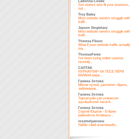
Ladonna Cooke
:
Get visitors who fit your business,
not ...
Troy Baley
:
Most website owners struggle with
traffi...
Jayson Singletary
:
Most website owners struggle with
traffi...
Theresa Filson
:
What if your website traffic actually
ma...
ThomasFeree
:
I've been trying online casinos
recently...
САЛТАК
:
НУРНАТПАР-ХА ТЕСЕ ПЁРИ
КАЛАНА вара ...
Галина Зотова
:
Мĕнле пулнă, çаплипех тăрать,
заблокиров...
Галина Зотова
:
Тархасшăн çак ухмахсен
шухăшĕсене тасатă...
Галина Зотова
:
Сергей Юшков - Етĕрне
районĕнчи Атликаси...
rozemelyanowa
:
Лайăх сăвă ачасемшĕн...