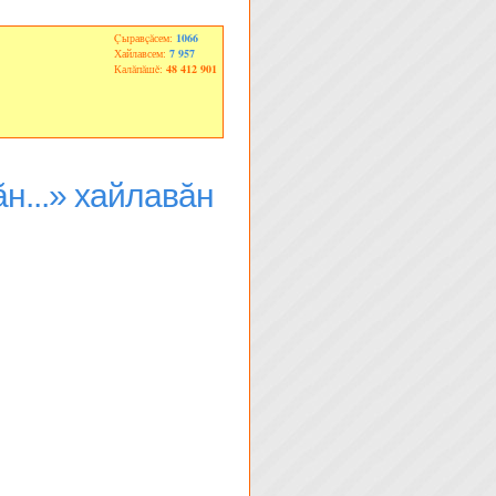
Çыравçăсем:
1066
Хайлавсем:
7 957
Калăпăшĕ:
48 412 901
н...» хайлавăн