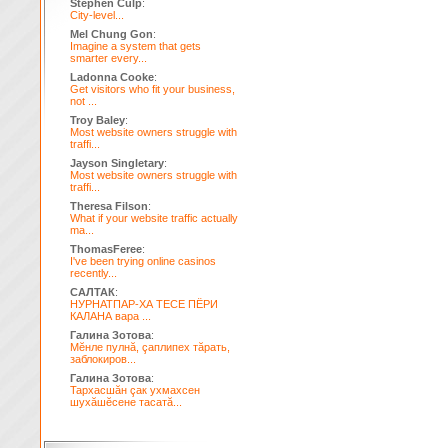
Stephen Culp
:
City-level...
Mel Chung Gon
:
Imagine a system that gets
smarter every...
Ladonna Cooke
:
Get visitors who fit your business,
not ...
Troy Baley
:
Most website owners struggle with
traffi...
Jayson Singletary
:
Most website owners struggle with
traffi...
Theresa Filson
:
What if your website traffic actually
ma...
ThomasFeree
:
I've been trying online casinos
recently...
САЛТАК
:
НУРНАТПАР-ХА ТЕСЕ ПЁРИ
КАЛАНА вара ...
Галина Зотова
:
Мĕнле пулнă, çаплипех тăрать,
заблокиров...
Галина Зотова
:
Тархасшăн çак ухмахсен
шухăшĕсене тасатă...