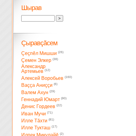
Шырав
Çыравçăсем
(26)
Çеçпĕл Мишши
(38)
Çемен Элкер
Александр
(12)
Артемьев
(160)
Алексей Воробьев
(6)
Ваççа Аниççи
(29)
Валем Ахун
(90)
Геннадий Юмарт
(22)
Денис Гордеев
(71)
Иван Мучи
(81)
Илле Тăхти
(17)
Илле Тукташ
(2)
Илпек Микулайĕ