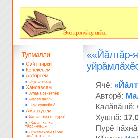
Электронлă вулавăш
««Йăлтăр-я
Тупмалли
уйрăмлăхĕ
■
Сайт пирки
■
Кĕнекесем
■
Авторсем
■
Шкул ачисем
Ячĕ:
«Йăлт
■
Хайлавсем
■
Вулама сĕнетпĕр
Авторĕ:
Ма
■
Ачасем валли
Калăпăшĕ:
■
Шкул вулавăшĕ
■
Ăмăртусем
Хушнă:
17.
■
Фантастика конкурсĕ
■
«Халап хапха
Пурĕ пăхнă
тăрринче...»
■
«Урхамахсем тăраç
тапăртатса...»