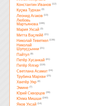
(12)
Константин Иванов
(3)
Куçма Турхан
(13)
Леонид Агаков
Любовь
(186)
Мартьянова
(3)
Мария Ухсай
(21)
Митта Ваçлейĕ
(139)
Николай Теветкел
Николай
(21)
Шупуççынни
(9)
Пайтул
(41)
Петĕр Хусанкай
(118)
Петĕр Ялгир
(24)
Светлана Асамат
(25)
Трубина Мархви
(4)
Хветĕр Уяр
(7)
Эмине
(39)
Юрий Скворцов
(240)
Юхма Мишши
(14)
Яков Ухсай