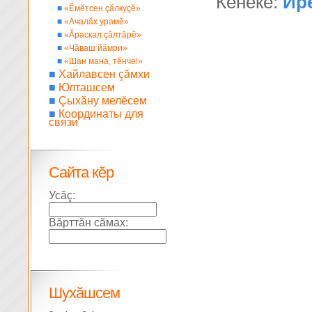
Кĕнеке:
Ир
■
«Ĕмĕтсен çăлкуçĕ»
■
«Ачалăх урамĕ»
■
«Ăраскал çăлтăрĕ»
■
«Чăваш йăмри»
■
«Шан мана, тĕнче!»
■
Хайлавсен çăмхи
■
Юлташсем
■
Çыхăну мелĕсем
■
Координаты для
связи
Сайта кĕр
Усăç:
Вăрттăн сăмах:
Шухăшсем