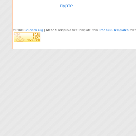
... пурте
© 2008
Chuvash.Org
|
Clear & Crisp
is a free template from
Free CSS Templates
rele