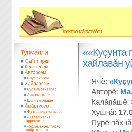
Электронлă вулавăш
««Куçунта 
Тупмалли
хайлавăн 
■
Сайт пирки
■
Кĕнекесем
■
Авторсем
■
Шкул ачисем
Ячĕ:
«Куçу
■
Хайлавсем
■
Вулама сĕнетпĕр
Авторĕ:
Ма
■
Ачасем валли
Калăпăшĕ:
■
Шкул вулавăшĕ
■
Ăмăртусем
Хушнă:
17.
■
Фантастика конкурсĕ
■
«Халап хапха
Пурĕ пăхнă
тăрринче...»
■
«Урхамахсем тăраç
тапăртатса...»