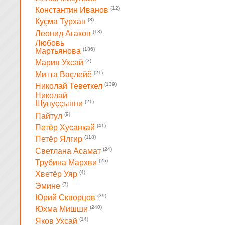
(12)
Константин Иванов
(3)
Куçма Турхан
(13)
Леонид Агаков
Любовь
(186)
Мартьянова
(3)
Мария Ухсай
(21)
Митта Ваçлейĕ
(139)
Николай Теветкел
Николай
(21)
Шупуççынни
(9)
Пайтул
(41)
Петĕр Хусанкай
(118)
Петĕр Ялгир
(24)
Светлана Асамат
(25)
Трубина Мархви
(4)
Хветĕр Уяр
(7)
Эмине
(39)
Юрий Скворцов
(240)
Юхма Мишши
(14)
Яков Ухсай