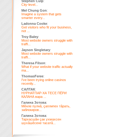
Stephen Culp
:
City-level...
Mel Chung Gon
:
Imagine a system that gets
smarter every...
Ladonna Cooke
:
Get visitors who fit your business,
not ...
Troy Baley
:
Most website owners struggle with
traffi...
Jayson Singletary
:
Most website owners struggle with
traffi...
Theresa Filson
:
What if your website traffic actually
ma...
ThomasFeree
:
I've been trying online casinos
recently...
САЛТАК
:
НУРНАТПАР-ХА ТЕСЕ ПЁРИ
КАЛАНА вара ...
Галина Зотова
:
Мĕнле пулнă, çаплипех тăрать,
заблокиров...
Галина Зотова
:
Тархасшăн çак ухмахсен
шухăшĕсене тасатă...