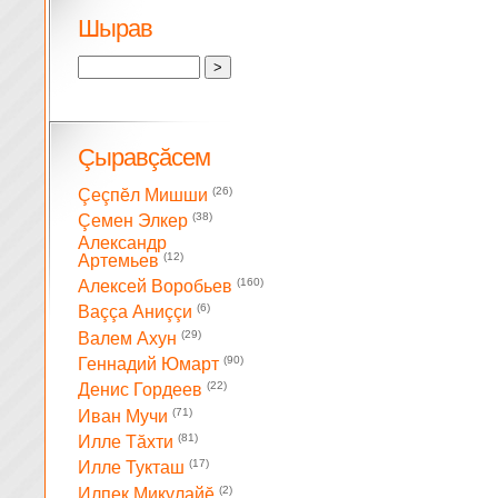
Шырав
Çыравçăсем
(26)
Çеçпĕл Мишши
(38)
Çемен Элкер
Александр
(12)
Артемьев
(160)
Алексей Воробьев
(6)
Ваççа Аниççи
(29)
Валем Ахун
(90)
Геннадий Юмарт
(22)
Денис Гордеев
(71)
Иван Мучи
(81)
Илле Тăхти
(17)
Илле Тукташ
(2)
Илпек Микулайĕ