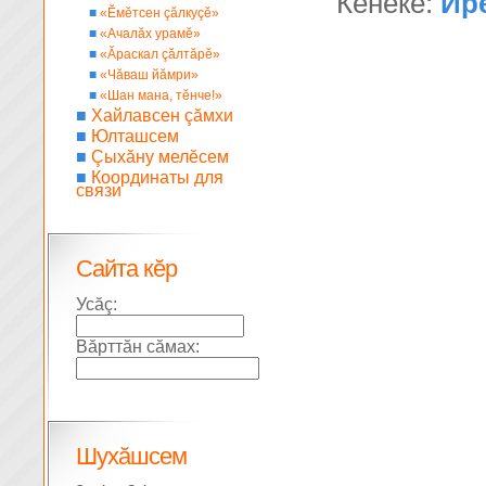
Кĕнеке:
Ир
■
«Ĕмĕтсен çăлкуçĕ»
■
«Ачалăх урамĕ»
■
«Ăраскал çăлтăрĕ»
■
«Чăваш йăмри»
■
«Шан мана, тĕнче!»
■
Хайлавсен çăмхи
■
Юлташсем
■
Çыхăну мелĕсем
■
Координаты для
связи
Сайта кĕр
Усăç:
Вăрттăн сăмах:
Шухăшсем