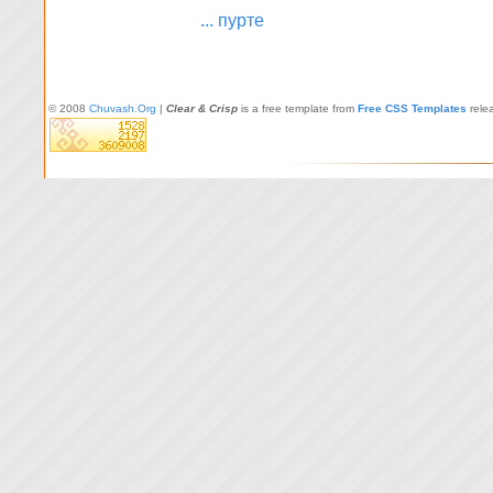
... пурте
© 2008
Chuvash.Org
|
Clear & Crisp
is a free template from
Free CSS Templates
rele