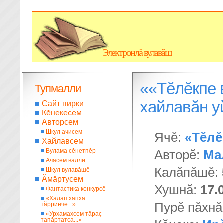
Электронлă вулавăш
««Тĕлĕкпе 
Тупмалли
хайлавăн 
■
Сайт пирки
■
Кĕнекесем
■
Авторсем
■
Шкул ачисем
Ячĕ:
«Тĕлĕ
■
Хайлавсем
■
Вулама сĕнетпĕр
Авторĕ:
Ма
■
Ачасем валли
Калăпăшĕ:
■
Шкул вулавăшĕ
■
Ăмăртусем
Хушнă:
17.
■
Фантастика конкурсĕ
■
«Халап хапха
Пурĕ пăхнă
тăрринче...»
■
«Урхамахсем тăраç
тапăртатса...»