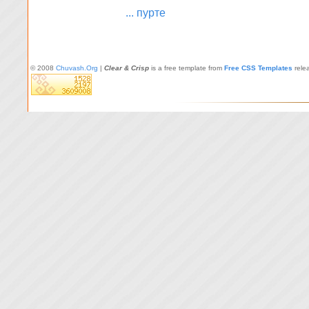
... пурте
© 2008
Chuvash.Org
|
Clear & Crisp
is a free template from
Free CSS Templates
rele