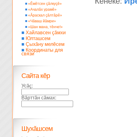
Кĕнеке:
Ир
■
«Ĕмĕтсен çăлкуçĕ»
■
«Ачалăх урамĕ»
■
«Ăраскал çăлтăрĕ»
■
«Чăваш йăмри»
■
«Шан мана, тĕнче!»
■
Хайлавсен çăмхи
■
Юлташсем
■
Çыхăну мелĕсем
■
Координаты для
связи
Сайта кĕр
Усăç:
Вăрттăн сăмах:
Шухăшсем