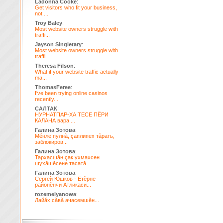
Ladonna Cooke
:
Get visitors who fit your business,
not ...
Troy Baley
:
Most website owners struggle with
traffi...
Jayson Singletary
:
Most website owners struggle with
traffi...
Theresa Filson
:
What if your website traffic actually
ma...
ThomasFeree
:
I've been trying online casinos
recently...
САЛТАК
:
НУРНАТПАР-ХА ТЕСЕ ПЁРИ
КАЛАНА вара ...
Галина Зотова
:
Мĕнле пулнă, çаплипех тăрать,
заблокиров...
Галина Зотова
:
Тархасшăн çак ухмахсен
шухăшĕсене тасатă...
Галина Зотова
:
Сергей Юшков - Етĕрне
районĕнчи Атликаси...
rozemelyanowa
:
Лайăх сăвă ачасемшĕн...