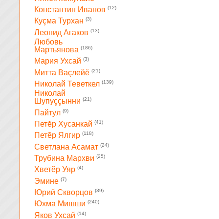
(12)
Константин Иванов
(3)
Куçма Турхан
(13)
Леонид Агаков
Любовь
(186)
Мартьянова
(3)
Мария Ухсай
(21)
Митта Ваçлейĕ
(139)
Николай Теветкел
Николай
(21)
Шупуççынни
(9)
Пайтул
(41)
Петĕр Хусанкай
(118)
Петĕр Ялгир
(24)
Светлана Асамат
(25)
Трубина Мархви
(4)
Хветĕр Уяр
(7)
Эмине
(39)
Юрий Скворцов
(240)
Юхма Мишши
(14)
Яков Ухсай