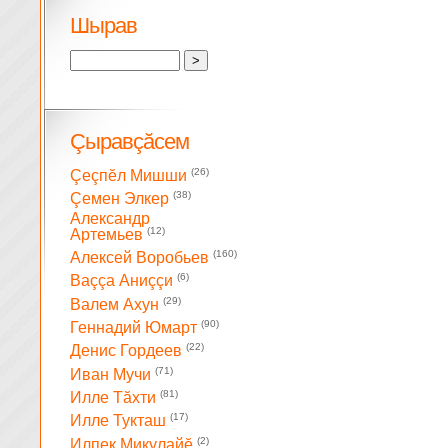
Шырав
Çыравçăсем
(26)
Çеçпĕл Мишши
(38)
Çемен Элкер
Александр
(12)
Артемьев
(160)
Алексей Воробьев
(6)
Ваççа Аниççи
(29)
Валем Ахун
(90)
Геннадий Юмарт
(22)
Денис Гордеев
(71)
Иван Мучи
(81)
Илле Тăхти
(17)
Илле Тукташ
(2)
Илпек Микулайĕ