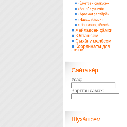
■
«Ĕмĕтсен çăлкуçĕ»
■
«Ачалăх урамĕ»
■
«Ăраскал çăлтăрĕ»
■
«Чăваш йăмри»
■
«Шан мана, тĕнче!»
■
Хайлавсен çăмхи
■
Юлташсем
■
Çыхăну мелĕсем
■
Координаты для
связи
Сайта кĕр
Усăç:
Вăрттăн сăмах:
Шухăшсем