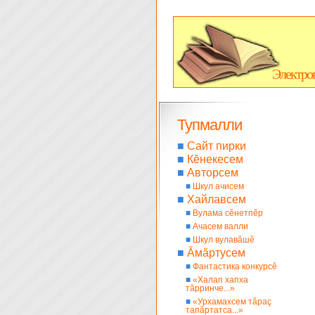
Электро
Тупмалли
■
Сайт пирки
■
Кĕнекесем
■
Авторсем
■
Шкул ачисем
■
Хайлавсем
■
Вулама сĕнетпĕр
■
Ачасем валли
■
Шкул вулавăшĕ
■
Ăмăртусем
■
Фантастика конкурсĕ
■
«Халап хапха
тăрринче...»
■
«Урхамахсем тăраç
тапăртатса...»