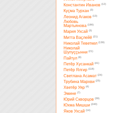
(12)
Константин Иванов
(3)
Куçма Турхан
(13)
Леонид Агаков
Любовь
(186)
Мартьянова
(3)
Мария Ухсай
(21)
Митта Ваçлейĕ
(139)
Николай Теветкел
Николай
(21)
Шупуççынни
(9)
Пайтул
(41)
Петĕр Хусанкай
(118)
Петĕр Ялгир
(24)
Светлана Асамат
(25)
Трубина Мархви
(4)
Хветĕр Уяр
(7)
Эмине
(39)
Юрий Скворцов
(240)
Юхма Мишши
(14)
Яков Ухсай