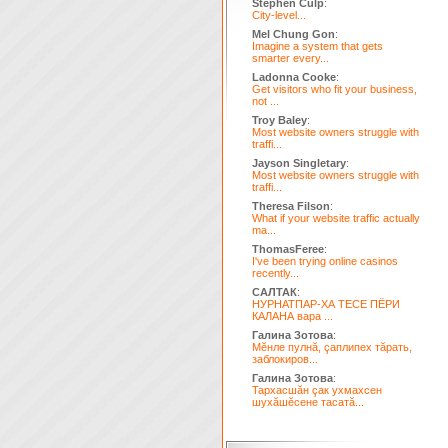
Stephen Culp
:
City-level...
Mel Chung Gon
:
Imagine a system that gets
smarter every...
Ladonna Cooke
:
Get visitors who fit your business,
not ...
Troy Baley
:
Most website owners struggle with
traffi...
Jayson Singletary
:
Most website owners struggle with
traffi...
Theresa Filson
:
What if your website traffic actually
ma...
ThomasFeree
:
I've been trying online casinos
recently...
САЛТАК
:
НУРНАТПАР-ХА ТЕСЕ ПЁРИ
КАЛАНА вара ...
Галина Зотова
:
Мĕнле пулнă, çаплипех тăрать,
заблокиров...
Галина Зотова
:
Тархасшăн çак ухмахсен
шухăшĕсене тасатă...