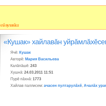
нлă вулавăш
«Кушак» хайлавăн уйрăмлăхĕсе
Ячĕ:
Кушак
Авторĕ:
Мария Васильева
Калăпăшĕ:
243
Хушнă:
24.03.2011 11:51
Пурĕ пăхнă:
1773
Хайлав паллисем:
ачасен пултарулăхĕ
,
Ачалăх ура