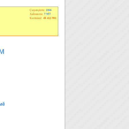
Çыравçăсем:
1066
Хайлавсем:
7 957
Калăпăшĕ:
48 412 901
м
мĕ