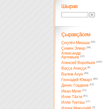
Шырав
Çыравçăсем
(26)
Çеçпĕл Мишши
(38)
Çемен Элкер
Александр
(12)
Артемьев
(160)
Алексей Воробьев
(6)
Ваççа Аниççи
(29)
Валем Ахун
(90)
Геннадий Юмарт
(22)
Денис Гордеев
(71)
Иван Мучи
(81)
Илле Тăхти
(17)
Илле Тукташ
(2)
Илпек Микулайĕ