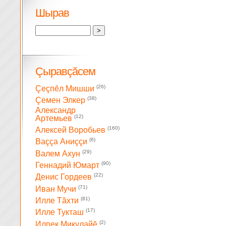
Шырав
Çыравçăсем
(26)
Çеçпĕл Мишши
(38)
Çемен Элкер
Александр
(12)
Артемьев
(160)
Алексей Воробьев
(6)
Ваççа Аниççи
(29)
Валем Ахун
(90)
Геннадий Юмарт
(22)
Денис Гордеев
(71)
Иван Мучи
(81)
Илле Тăхти
(17)
Илле Тукташ
(2)
Илпек Микулайĕ