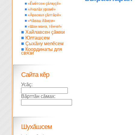
■
«Ĕмĕтсен çăлкуçĕ»
■
«Ачалăх урамĕ»
■
«Ăраскал çăлтăрĕ»
■
«Чăваш йăмри»
■
«Шан мана, тĕнче!»
■
Хайлавсен çăмхи
■
Юлташсем
■
Çыхăну мелĕсем
■
Координаты для
связи
Сайта кĕр
Усăç:
Вăрттăн сăмах:
Шухăшсем