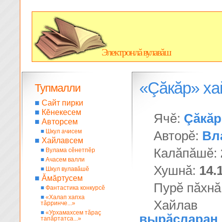
Электронлă вулавăш
«Çăкăр» х
Тупмалли
■
Сайт пирки
■
Кĕнекесем
Ячĕ:
Çăкăр
■
Авторсем
■
Шкул ачисем
Авторĕ:
Вл
■
Хайлавсем
Калăпăшĕ:
■
Вулама сĕнетпĕр
■
Ачасем валли
Хушнă:
14.
■
Шкул вулавăшĕ
■
Ăмăртусем
Пурĕ пăхнă
■
Фантастика конкурсĕ
■
«Халап хапха
Хайлав
тăрринче...»
■
«Урхамахсем тăраç
вырăсларан
тапăртатса...»