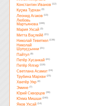
(12)
Константин Иванов
(3)
Куçма Турхан
(13)
Леонид Агаков
Любовь
(186)
Мартьянова
(3)
Мария Ухсай
(21)
Митта Ваçлейĕ
(139)
Николай Теветкел
Николай
(21)
Шупуççынни
(9)
Пайтул
(41)
Петĕр Хусанкай
(118)
Петĕр Ялгир
(24)
Светлана Асамат
(25)
Трубина Мархви
(4)
Хветĕр Уяр
(7)
Эмине
(39)
Юрий Скворцов
(240)
Юхма Мишши
(14)
Яков Ухсай