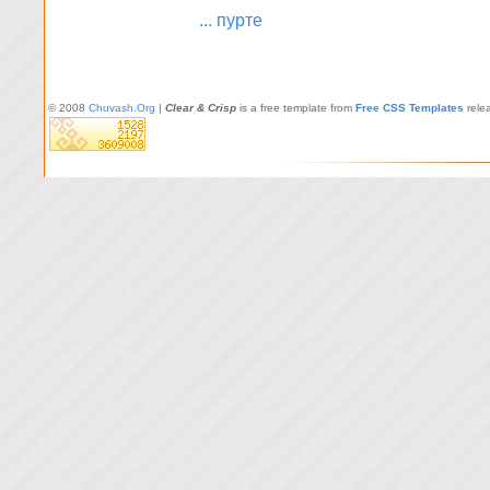
... пурте
© 2008
Chuvash.Org
|
Clear & Crisp
is a free template from
Free CSS Templates
rele