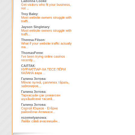
Ladonna Cooke
:
Get visitors who fit your business,
not ...
Troy Baley
:
Most website owners struggle with
traffi...
Jayson Singletary
:
Most website owners struggle with
traffi...
Theresa Filson
:
What if your website traffic actually
ma...
ThomasFeree
:
I've been trying online casinos
recently...
САЛТАК
:
НУРНАТПАР-ХА ТЕСЕ ПЁРИ
КАЛАНА вара ...
Галина Зотова
:
Мĕнле пулнă, çаплипех тăрать,
заблокиров...
Галина Зотова
:
Тархасшăн çак ухмахсен
шухăшĕсене тасатă...
Галина Зотова
:
Сергей Юшков - Етĕрне
районĕнчи Атликаси...
rozemelyanowa
:
Лайăх сăвă ачасемшĕн...