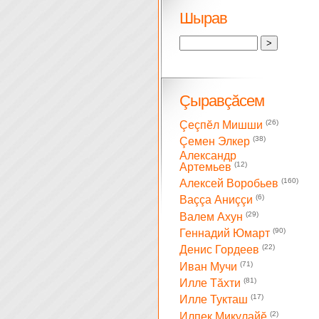
Шырав
Çыравçăсем
(26)
Çеçпĕл Мишши
(38)
Çемен Элкер
Александр
(12)
Артемьев
(160)
Алексей Воробьев
(6)
Ваççа Аниççи
(29)
Валем Ахун
(90)
Геннадий Юмарт
(22)
Денис Гордеев
(71)
Иван Мучи
(81)
Илле Тăхти
(17)
Илле Тукташ
(2)
Илпек Микулайĕ