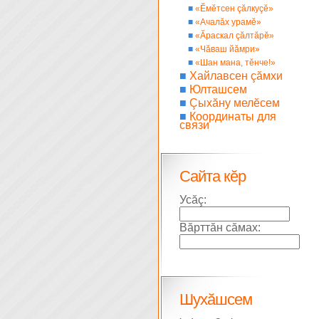
■
«Ĕмĕтсен çăлкуçĕ»
■
«Ачалăх урамĕ»
■
«Ăраскал çăлтăрĕ»
■
«Чăваш йăмри»
■
«Шан мана, тĕнче!»
■
Хайлавсен çăмхи
■
Юлташсем
■
Çыхăну мелĕсем
■
Координаты для
связи
Сайта кĕр
Усăç:
Вăрттăн сăмах:
Шухăшсем