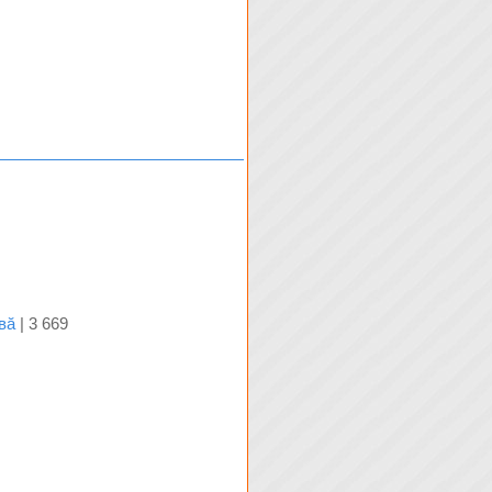
вă
| 3 669