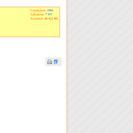
Çыравçăсем:
1066
Хайлавсем:
7 957
Калăпăшĕ:
48 412 901