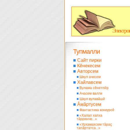
Электро
Тупмалли
■
Сайт пирки
■
Кĕнекесем
■
Авторсем
■
Шкул ачисем
■
Хайлавсем
■
Вулама сĕнетпĕр
■
Ачасем валли
■
Шкул вулавăшĕ
■
Ăмăртусем
■
Фантастика конкурсĕ
■
«Халап хапха
тăрринче...»
■
«Урхамахсем тăраç
тапăртатса...»