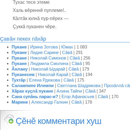
Тухас тесе этеме
Халь вĕреннĕ пуплеме!..
Кăлтăк юлнă пур-пĕрех —
Çуккă пуканен чĕре.
Çавăн пекех пăхăр
Пукане
|
Ирина Зотова
|
Юмах
| 1 083
Пукане
|
Лидия Сарине
|
Сăвă
| 291
Пукане
|
Николай Симонов
|
Сăвă
| 256
Пукане
|
Людмила Смолина
|
Сăвă
| 95
Ăнлану
|
Николай Ыдарай
|
Сăвă
| 179
Пуканесем
|
Николай Карай
|
Сăвă
| 194
Тухтăр
|
Елена Рдюкова
|
Сăвă
| 175
Салампипе Илемпи
|
Светлана Шадрикова
|
Прозăллă сă
Хăрах куçлă пукане
|
Алина Тайпи
|
Сăвă
| 347
Сана супӑнь парас-и?
|
Егор Афанасьев
|
Сăвă
| 170
Марине
|
Александр Галкин
|
Сăвă
| 178
Çĕнĕ комментари хуш