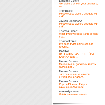
Ladonna Cooke
:
Get visitors who fit your business,
not ...
Troy Baley
:
Most website owners struggle with
traffi...
Jayson Singletary
:
Most website owners struggle with
traffi...
Theresa Filson
:
What if your website traffic actually
ma...
ThomasFeree
:
I've been trying online casinos
recently...
САЛТАК
:
НУРНАТПАР-ХА ТЕСЕ ПЁРИ
КАЛАНА вара ...
Галина Зотова
:
Мĕнле пулнă, çаплипех тăрать,
заблокиров...
Галина Зотова
:
Тархасшăн çак ухмахсен
шухăшĕсене тасатă...
Галина Зотова
:
Сергей Юшков - Етĕрне
районĕнчи Атликаси...
rozemelyanowa
:
Лайăх сăвă ачасемшĕн...