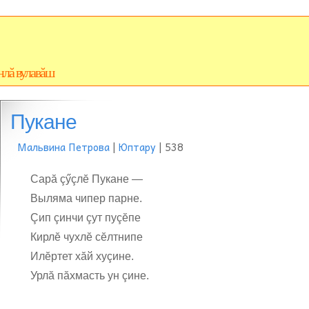
нлă вулавăш
Пукане
Мальвина Петрова
|
Юптару
| 538
Сарă çӳçлĕ Пукане —
Выляма чипер парне.
Çип çинчи çут пуçĕпе
Кирлĕ чухлĕ сĕлтнипе
Илĕртет хăй хуçине.
Урлă пăхмасть ун çине.