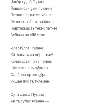
Чакăр куçлă Пукане
Йышăнсан çын пуканне
Патшалла тытма хăйне
Пикенсе: пăрать мăйне...
Пыртармасть текех патне!
Асăнма ан хăй ятне...
Илĕртӳллĕ Пукане
Хăтланать-ха вĕрентме!..
Каламастăп, хăв пĕлен:
Шутлама ăна пӳрмен
Çавăнпа иртен-çӳрен
Уншăн пус та тӳлемен.
Çутă сăнлă Пукане —
Ан та çулăх яхăнне —