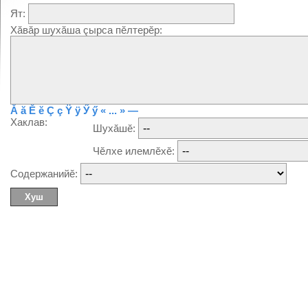
Ят:
Хăвăр шухăша çырса пĕлтерĕр:
Ă
ă
Ĕ
ĕ
Ç
ç
Ÿ
ÿ
Ӳ
ӳ
« ... »
—
Хаклав:
Шухăшĕ:
Чĕлхе илемлĕхĕ:
Содержанийĕ: