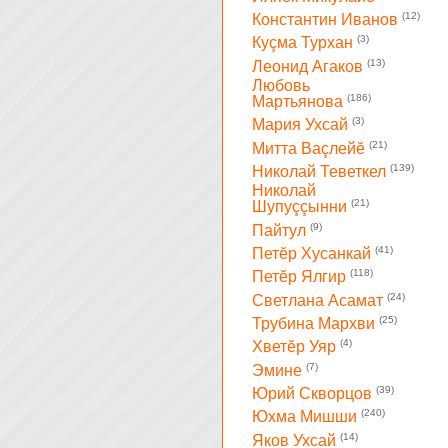
(12)
Константин Иванов
(3)
Куçма Турхан
(13)
Леонид Агаков
Любовь
(186)
Мартьянова
(3)
Мария Ухсай
(21)
Митта Ваçлейĕ
(139)
Николай Теветкел
Николай
(21)
Шупуççынни
(9)
Пайтул
(41)
Петĕр Хусанкай
(118)
Петĕр Ялгир
(24)
Светлана Асамат
(25)
Трубина Мархви
(4)
Хветĕр Уяр
(7)
Эмине
(39)
Юрий Скворцов
(240)
Юхма Мишши
(14)
Яков Ухсай