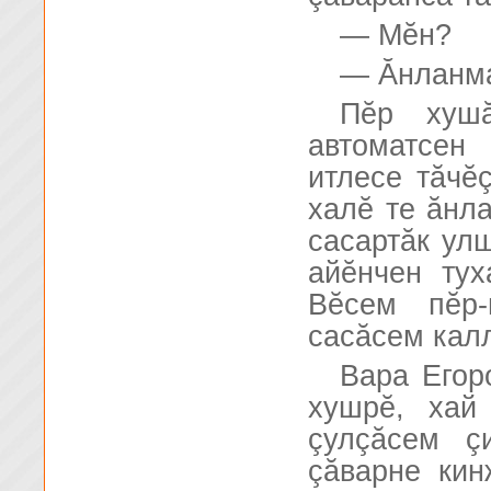
— Мĕн?
— Ăнланма
Пĕр хуш
автоматсен
итлесе тăчĕ
халĕ те ăнл
сасартăк ул
айĕнчен тух
Вĕсем пĕр-
сасăсем калл
Вара Егор
хушрĕ, хай
çулçăсем ç
çăварне кин