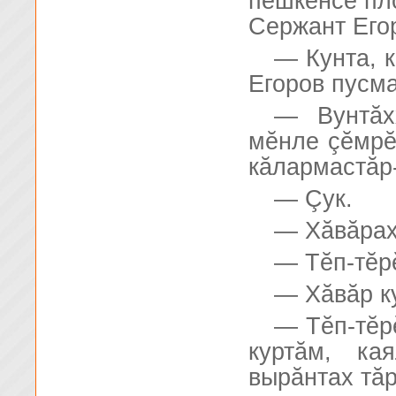
пĕшкĕнсе пл
Сержант Его
— Кунта, 
Егоров пусма
— Вунтăх
мĕнле çĕмрĕ
кăлармастăр
— Çук.
— Хăвăрах
— Тĕп-тĕрĕ
— Хăвăр к
— Тĕп-тĕрĕ
куртăм, ка
вырăнтах тăр