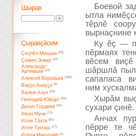
Боевой за
Шырав
ытла нимĕçс
тĕрлĕ соор
вырнаçнине к
Çыравçăсем
Ку ĕç — п
пĕрмаях тен
(26)
Çеçпĕл Мишши
вĕсем виçĕ
(38)
Çемен Элкер
Александр
шăршлă пылч
(12)
Артемьев
сапаласа в
(160)
Алексей Воробьев
(6)
Ваççа Аниççи
ним хускалм
(29)
Валем Ахун
Хырăм выç
(90)
Геннадий Юмарт
сухари çинĕ.
(22)
Денис Гордеев
(71)
Иван Мучи
Анчах пу
(81)
Илле Тăхти
пĕрре те ч
(17)
Илле Тукташ
(2)
Илпек Микулайĕ