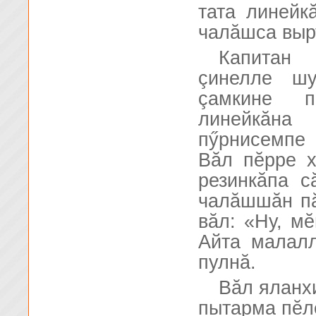
тата линейк
чалăшса выр
Капитан
çинелле шу
çамкине п
линейкăна
пӳрнисемпе 
Вăл пĕрре х
резинкăпа с
чалăшшăн пă
вăл: «Ну, мĕ
Айта малалл
пулнă.
Вăл яланх
пытарма пĕл