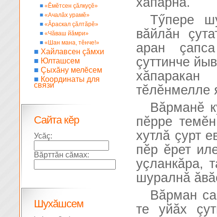
хăпарнă.
■
«Ĕмĕтсен çăлкуçĕ»
■
«Ачалăх урамĕ»
Тӳпере ш
■
«Ăраскал çăлтăрĕ»
вăйлăн çута
■
«Чăваш йăмри»
■
«Шан мана, тĕнче!»
аран çапс
■
Хайлавсен çăмхи
çуттинче йы
■
Юлташсем
■
Çыхăну мелĕсем
хăпаракан
■
Координаты для
связи
тĕлĕнмелле 
Вăрманĕ к
Сайта кĕр
пĕрре темĕн
хутлă çурт е
Усăç:
пĕр ĕрет ил
Вăрттăн сăмах:
уçланкăра, т
шуралнă ăвăс
Вăрман са
Шухăшсем
те уйăх çу