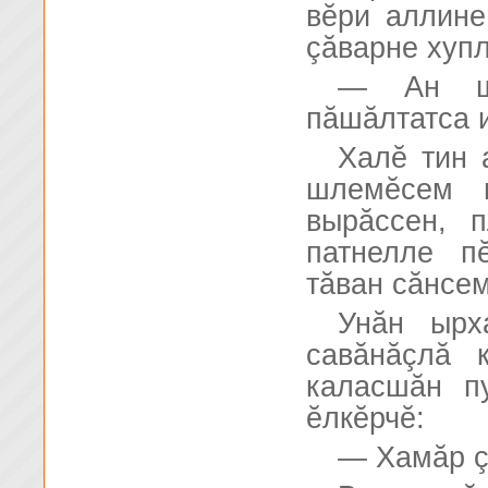
вĕри аллине
çăварне хупл
— Ан ша
пăшăлтатса и
Халĕ тин 
шлемĕсем 
вырăссен, 
патнелле п
тăван сăнсем
Унăн ырх
савăнăçлă 
каласшăн п
ĕлкĕрчĕ:
— Хамăр 