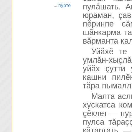
пулăшать. А
... пурте
юраман, çав
пĕринпе с
шăнкарма та
вăрманта кал
Уйăхĕ те 
умлăн-хыçлă
уйăх çутти 
кашни пилĕ
тăра пымалл
Малта асл
хускатса ко
çĕклет — пур
пулса тăраç
кăтартать —