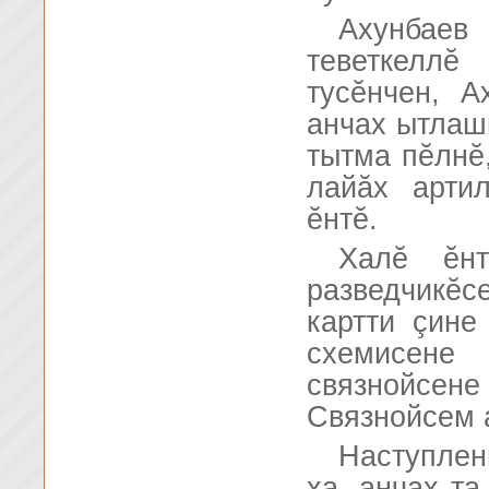
Ахунбаев
теветкелл
тусĕнчен, А
анчах ытлаш
тытма пĕлнĕ,
лайăх арти
ĕнтĕ.
Халĕ ĕнт
разведчикĕ
картти çине
схемисене
связнойсе
Связнойсем а
Наступлен
ха, анчах та