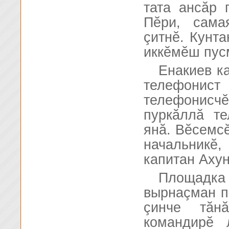
тата ансăр 
Пĕри, сама
çитнĕ. Кунта
иккĕмĕш пус
Енакиев к
телефонист
телефонисч
пуркăллă т
янă. Вĕсемсĕ
начальникĕ
капитан Ахун
Площадк
вырнаçман п
çинче тăн
командирĕ 