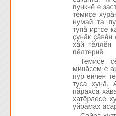
пункчĕ е зас
темиçе хурă
нумай та пу
тупă иртсе к
çунăк çăвăн
хăй тĕллĕн
пĕлтернĕ.
Темиçе ç
минăсем е а
пур енчен т
туса хунă. 
пăрахса хăв
хатĕрлесе х
уйрăмах асă
Сайра-хут