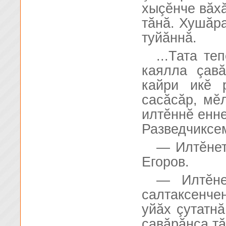
хыçĕнче вăхă
тăнă. Хушăра
туйăннă.
...Тата те
каялла çав
кайри икĕ 
сасăсăр, мĕл
илтĕннĕ енне
Разведчиксе
— Илтĕнет
Егоров.
— Илтĕне
салтаксенч
уйăх çутатн
çавăрăнса тă