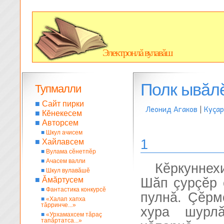
Электронлă вулавăш
Полк ывăл
Тупмалли
■
Сайт пирки
Леонид Агаков
|
Куçар
■
Кĕнекесем
■
Авторсем
■
Шкул ачисем
1
■
Хайлавсем
■
Вулама сĕнетпĕр
■
Ачасем валли
Кĕркуннех
■
Шкул вулавăшĕ
■
Ăмăртусем
Шăп çурçĕр 
■
Фантастика конкурсĕ
пулнă. Çĕрм
■
«Халап хапха
тăрринче...»
хура шурлă
■
«Урхамахсем тăраç
тапăртатса...»