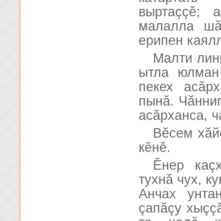
выртаççĕ; 
малалла шă
ерипен каял
Малти лин
ытла юлман
пекех асăр
пынă. Чăннип
асăрханса, ч
Вĕсем хăй
кĕнĕ.
Ĕнер каçх
тухнă чух, к
Анчах унта
çапăçу хыçç