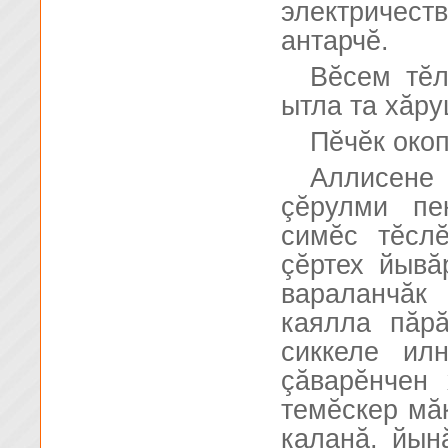
электричес
антарчĕ.
Вĕсем тĕл
ытла та хăру
Пĕчĕк око
Аллисене
çĕрулми пе
симĕс тĕсл
çĕртех йывă
вараланчăк
каялла пăр
сиккеле ил
çăварĕнчен 
темĕскер мă
каланă, йын