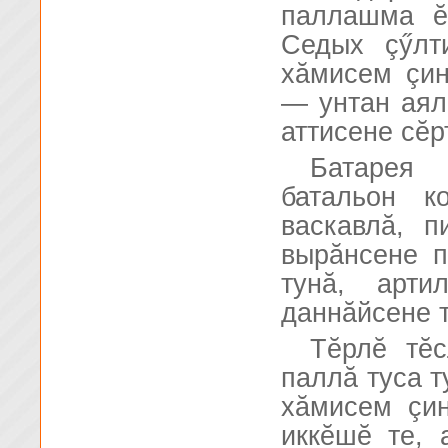
паллашма ĕ
Седых çӳлт
хăмисем çин
— унтан аял
аттисене сĕр
Батарея
батальон к
васкавлă, п
вырăнсене п
тунă, арти
даннăйсене 
Тĕрлĕ тĕ
паллă туса т
хăмисем çи
иккĕшĕ те, 