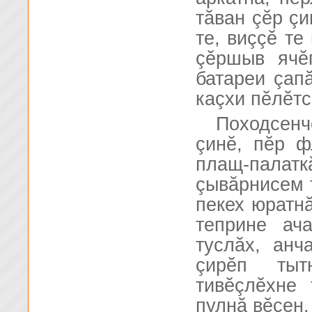
тăван çĕр çи
те, виççĕ те
çĕршыв ячĕ
батареи çап
каçхи пĕлĕтс
Походсенч
çинĕ, пĕр 
плащ-палат
çывăрнисем 
пекех юратнă
теприне ач
туслăх, ан
çирĕп тыт
тивĕçлĕхне
пулнă вĕсен.