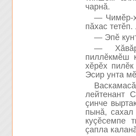
чарнă.
— Чимĕр-х
пăхас тетĕп.
— Эпĕ кун
— Хăвăр
пиллĕкмĕш к
хĕрĕх пилĕк
Эсир унта м
Васкама
лейтенант 
çинче вырта
пынă, сахал
куçĕсемпе т
çапла каланă