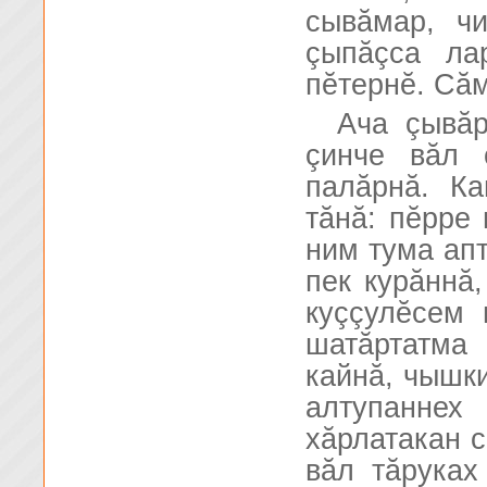
сывăмар, ч
çыпăçса ла
пĕтернĕ. Сăм
Ача çывăр
çинче вăл 
палăрнă. К
тăнă: пĕрре 
ним тума апт
пек курăннă
куççулĕсем 
шатăртатма 
кайнă, чышк
алтупаннех
хăрлатакан с
вăл тăруках