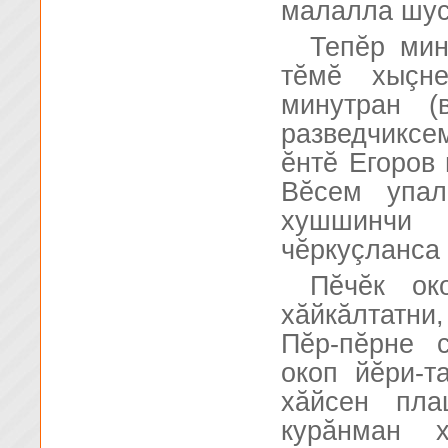
малалла шус
Тепĕр мин
тĕмĕ хыçне
минутран (
разведчиксе
ĕнтĕ Егоров 
Вĕсем упал
хушшинчи
чĕркуçланса 
Пĕчĕк ок
хăйкăлтатни
Пĕр-пĕрне 
окоп йĕри-т
хăйсен пла
курăнман 