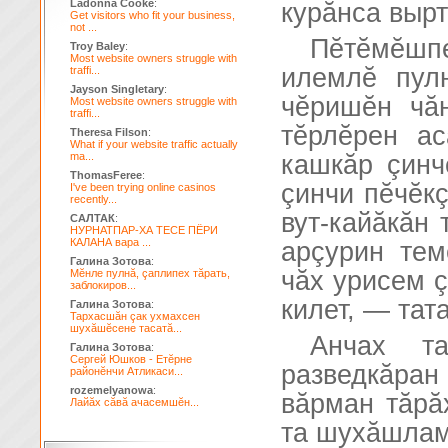
Ladonna Cooke
:
курăнса вырт
Get visitors who fit your business,
not ...
Пĕтĕмĕшпе
Troy Baley
:
Most website owners struggle with
илемлĕ пул
traffi...
Jayson Singletary
:
чĕришĕн чă
Most website owners struggle with
traffi...
тĕрлĕрен ас
Theresa Filson
:
What if your website traffic actually
ma...
кашкăр çинч
ThomasFeree
:
çинчи пĕчĕк
I've been trying online casinos
recently...
вут-кайăкăн 
САЛТАК
:
НУРНАТПАР-ХА ТЕСЕ ПЁРИ
КАЛАНА вара ...
арçурин те
Галина Зотова
:
чăх урисем ç
Мĕнле пулнă, çаплипех тăрать,
заблокиров...
килет, — тата
Галина Зотова
:
Тархасшăн çак ухмахсен
шухăшĕсене тасатă...
Анчах т
Галина Зотова
:
Сергей Юшков - Етĕрне
разведкăра
районĕнчи Атликаси...
rozemelyanowa
:
вăрман тăрă
Лайăх сăвă ачасемшĕн...
та шухăшлам