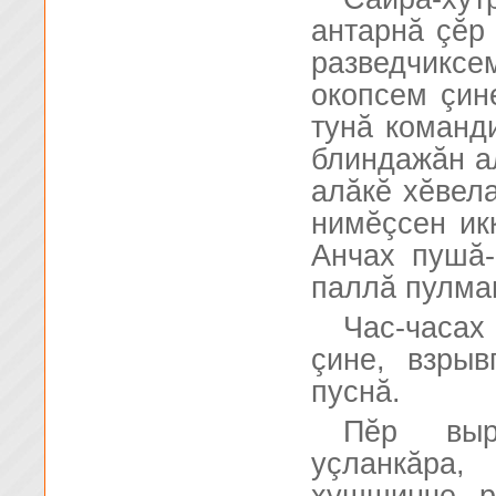
антарнă çĕр
разведчикс
окопсем çин
тунă команд
блиндажăн а
алăкĕ хĕвел
нимĕçсен икк
Анчах пушă-
паллă пулма
Час-часах
çине, взры
пуснă.
Пĕр выр
уçланкăра