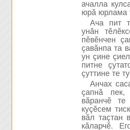
ачалла кулс
юрă юрлама 
Ача пит т
унăн тĕлĕк
пĕвĕнчен çа
çавăнпа та в
ун çине çиел
питне çутат
çуттине те т
Анчах сас
çапнă пек,
вăранчĕ те
куçĕсем тис
вăл таçтан 
кăларчĕ. Е