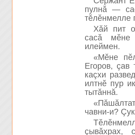
Сержант Е
пулнă — сас
тĕлĕнмелле п
Хăй пит о
сасă мĕне
илеймен.
«Мĕне пĕ
Егоров, çав 
каçхи разве
илтнĕ пур и
тытăннă.
«Пăшăлта
чавни-и? Çук
Тĕлĕнмел
çывăхрах, 