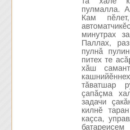
та халĕ к
пулмалла. А
Кам пĕлет
автоматчи
минутрах з
Паллах, ра
пулнă пули
питех те асă
хăш самант
кашнийĕнне
тăватшар р
çапăçма ха
задачи çак
килнĕ тара
каçса, упра
батареисем