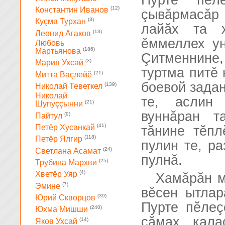
Пурте пĕл
(12)
Константин Иванов
çывăрмасăр
(3)
Куçма Турхан
лайăх та х
(13)
Леонид Агаков
ĕммеллех ун
Любовь
(186)
Мартьянова
Çитменнине
(3)
Мария Ухсай
туртма питĕ 
(21)
Митта Ваçлейĕ
боевой задан
(139)
Николай Теветкел
Николай
те, аслин 
(21)
Шупуççынни
вуннăран т
(9)
Пайтул
(41)
Петĕр Хусанкай
тăнине тĕпл
(118)
Петĕр Ялгир
пулин те, р
(24)
Светлана Асамат
пулнă.
(25)
Трубина Мархви
(4)
Хветĕр Уяр
Хамăрăн м
(7)
Эмине
вĕсен ытлар
(39)
Юрий Скворцов
Пурте пĕлеç
(240)
Юхма Мишши
сăмах кал
(14)
Яков Ухсай