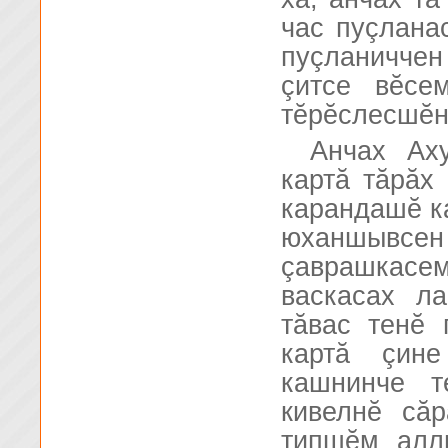
час пуçлана
пуçланиччен
çитсе вĕсе
тĕрĕслесшĕн
Анчах Аху
картă тăрăх
карандашĕ к
юханшывс
çаврашкасе
васкасах л
тăвас тенĕ 
картă çин
кашнинче т
кивелнĕ сă
типшĕм алл