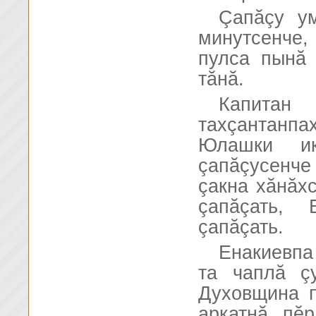
Çапăçу ум
минутсенче, 
пулса пынă 
тăнă.
Капитан
тахçантанпа
Юлашки и
çапăçусенч
çакна хăнăхс
çапăçать, 
çапăçать.
Енакиевпа
та чаплă ç
Духовщина п
аркатнă, пĕ