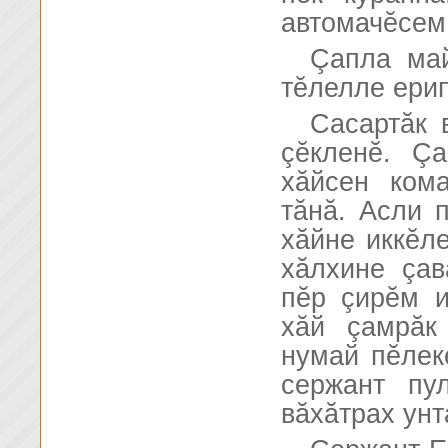
автомачĕсем 
Çапла май
тĕлелле ери
Сасартăк 
çĕкленĕ. Ç
хăйсен ком
тăнă. Асли 
хăйне иккĕл
хăлхине çав
пĕр çирĕм и
хăй çамрăк
нумай пĕлек
сержант пу
вăхăтрах унт