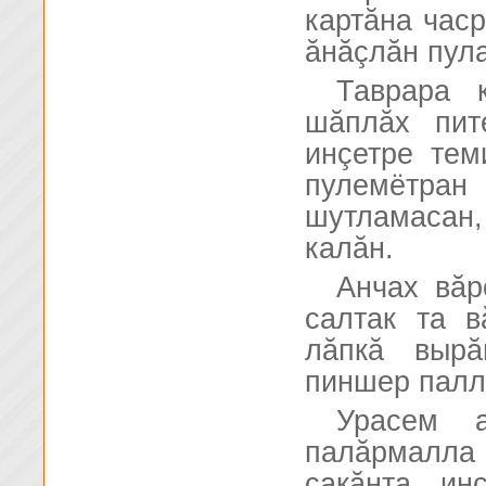
картăна час
ăнăçлăн пула
Таврара 
шăплăх пит
инçетре тем
пулемётр
шутламасан,
калăн.
Анчах вăр
салтак та в
лăпкă вырă
пиншер палл
Урасем 
палăрмалла
çакăнта, и