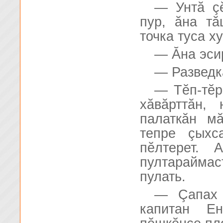
— Унтă çĕ
пур, ăна т
точка туса х
— Ăна эси
— Разведк
— Тĕп-тĕр
хăвăрттăн,
палаткăн м
тепре çыхс
пĕлтерет.
пултарайма
пулать.
— Çапах 
капитан Е