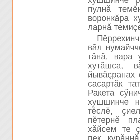
хушшинче р
пулнă темĕ
воронкăра х
ларнă темиç
Пĕррехинч
вăл нумайчч
тăнă, вара 
хутăшса, в
йывăçранах 
сасартăк та
Ракета сӳни
хушшинче н
тĕслĕ, çие
пĕтернĕ пл
хăйсем те 
пек курăнн