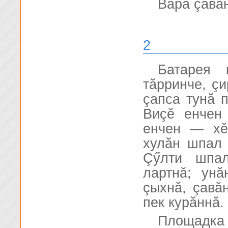
Вара çавăн
2
Батарея 
тăрринче, ç
çапса тунă 
Виçĕ енчен
енчен — хĕ
хулăн шпал 
Çӳлти шпал
лартнă; ун
çыхнă, çавă
пек курăннă.
Площадка 