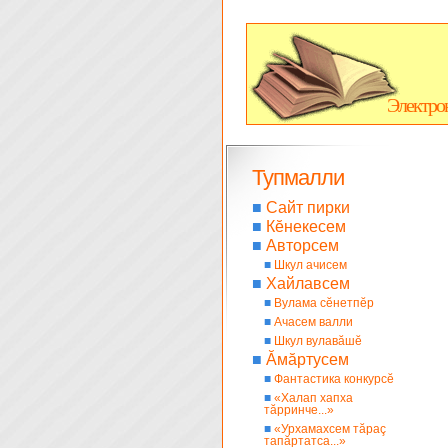
Электро
Тупмалли
■
Сайт пирки
■
Кĕнекесем
■
Авторсем
■
Шкул ачисем
■
Хайлавсем
■
Вулама сĕнетпĕр
■
Ачасем валли
■
Шкул вулавăшĕ
■
Ăмăртусем
■
Фантастика конкурсĕ
■
«Халап хапха
тăрринче...»
■
«Урхамахсем тăраç
тапăртатса...»