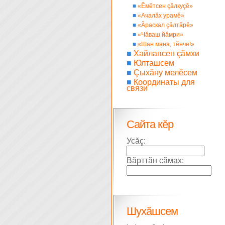
■
«Ĕмĕтсен çăлкуçĕ»
■
«Ачалăх урамĕ»
■
«Ăраскал çăлтăрĕ»
■
«Чăваш йăмри»
■
«Шан мана, тĕнче!»
■
Хайлавсен çăмхи
■
Юлташсем
■
Çыхăну мелĕсем
■
Координаты для
связи
Сайта кĕр
Усăç:
Вăрттăн сăмах:
Шухăшсем