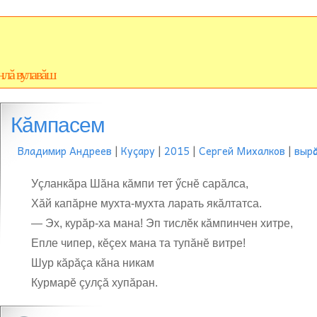
нлă вулавăш
Кӑмпасем
Владимир Андреев
|
Куçару
|
2015
|
Сергей Михалков
|
вырӑ
Уçланкăра Шăна кăмпи тет ӳснĕ сарăлса,
Хăй капăрне мухта-мухта ларать якăлтатса.
— Эх, курăр-ха мана! Эп тислĕк кăмпинчен хитре,
Епле чипер, кĕçех мана та тупăнĕ витре!
Шур кăрăçа кăна никам
Курмарĕ çулçă хупăран.