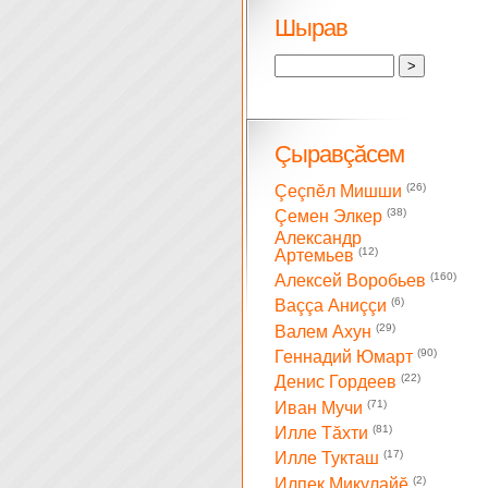
Шырав
Çыравçăсем
(26)
Çеçпĕл Мишши
(38)
Çемен Элкер
Александр
(12)
Артемьев
(160)
Алексей Воробьев
(6)
Ваççа Аниççи
(29)
Валем Ахун
(90)
Геннадий Юмарт
(22)
Денис Гордеев
(71)
Иван Мучи
(81)
Илле Тăхти
(17)
Илле Тукташ
(2)
Илпек Микулайĕ