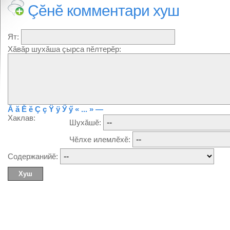
Çĕнĕ комментари хуш
Ят:
Хăвăр шухăша çырса пĕлтерĕр:
Ă
ă
Ĕ
ĕ
Ç
ç
Ÿ
ÿ
Ӳ
ӳ
« ... »
—
Хаклав:
Шухăшĕ:
Чĕлхе илемлĕхĕ:
Содержанийĕ: