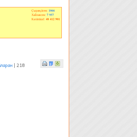
Çыравçăсем:
1066
Хайлавсем:
7 957
Калăпăшĕ:
48 412 901
сларан
| 218