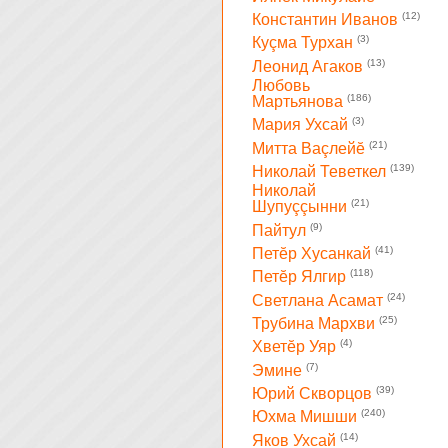
(12)
Константин Иванов
(3)
Куçма Турхан
(13)
Леонид Агаков
Любовь
(186)
Мартьянова
(3)
Мария Ухсай
(21)
Митта Ваçлейĕ
(139)
Николай Теветкел
Николай
(21)
Шупуççынни
(9)
Пайтул
(41)
Петĕр Хусанкай
(118)
Петĕр Ялгир
(24)
Светлана Асамат
(25)
Трубина Мархви
(4)
Хветĕр Уяр
(7)
Эмине
(39)
Юрий Скворцов
(240)
Юхма Мишши
(14)
Яков Ухсай