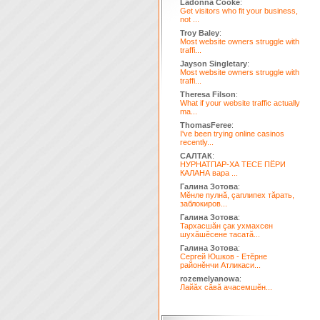
Ladonna Cooke
:
Get visitors who fit your business,
not ...
Troy Baley
:
Most website owners struggle with
traffi...
Jayson Singletary
:
Most website owners struggle with
traffi...
Theresa Filson
:
What if your website traffic actually
ma...
ThomasFeree
:
I've been trying online casinos
recently...
САЛТАК
:
НУРНАТПАР-ХА ТЕСЕ ПЁРИ
КАЛАНА вара ...
Галина Зотова
:
Мĕнле пулнă, çаплипех тăрать,
заблокиров...
Галина Зотова
:
Тархасшăн çак ухмахсен
шухăшĕсене тасатă...
Галина Зотова
:
Сергей Юшков - Етĕрне
районĕнчи Атликаси...
rozemelyanowa
:
Лайăх сăвă ачасемшĕн...