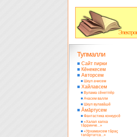
Электро
Тупмалли
■
Сайт пирки
■
Кĕнекесем
■
Авторсем
■
Шкул ачисем
■
Хайлавсем
■
Вулама сĕнетпĕр
■
Ачасем валли
■
Шкул вулавăшĕ
■
Ăмăртусем
■
Фантастика конкурсĕ
■
«Халап хапха
тăрринче...»
■
«Урхамахсем тăраç
тапăртатса...»