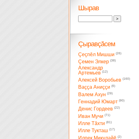
Шырав
Çыравçăсем
(26)
Çеçпĕл Мишши
(38)
Çемен Элкер
Александр
(12)
Артемьев
(160)
Алексей Воробьев
(6)
Ваççа Аниççи
(29)
Валем Ахун
(90)
Геннадий Юмарт
(22)
Денис Гордеев
(71)
Иван Мучи
(81)
Илле Тăхти
(17)
Илле Тукташ
(2)
Илпек Микулайĕ