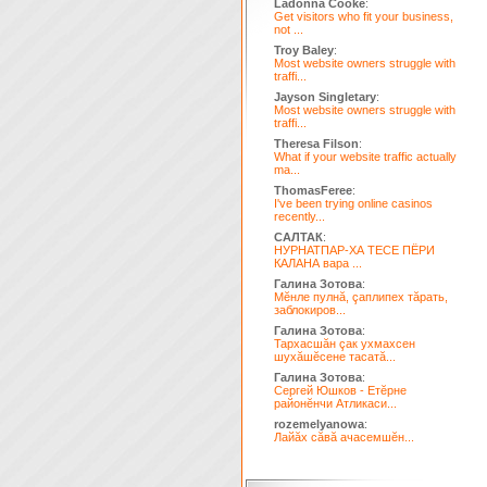
Ladonna Cooke
:
Get visitors who fit your business,
not ...
Troy Baley
:
Most website owners struggle with
traffi...
Jayson Singletary
:
Most website owners struggle with
traffi...
Theresa Filson
:
What if your website traffic actually
ma...
ThomasFeree
:
I've been trying online casinos
recently...
САЛТАК
:
НУРНАТПАР-ХА ТЕСЕ ПЁРИ
КАЛАНА вара ...
Галина Зотова
:
Мĕнле пулнă, çаплипех тăрать,
заблокиров...
Галина Зотова
:
Тархасшăн çак ухмахсен
шухăшĕсене тасатă...
Галина Зотова
:
Сергей Юшков - Етĕрне
районĕнчи Атликаси...
rozemelyanowa
:
Лайăх сăвă ачасемшĕн...