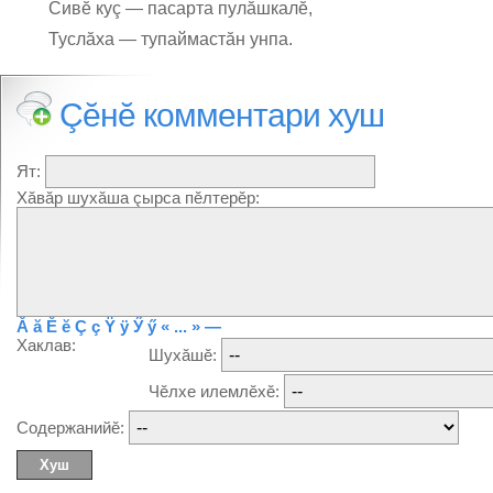
Сивĕ куç — пасарта пулăшкалĕ,
Туслăха — тупаймастăн унпа.
Çĕнĕ комментари хуш
Ят:
Хăвăр шухăша çырса пĕлтерĕр:
Ă
ă
Ĕ
ĕ
Ç
ç
Ÿ
ÿ
Ӳ
ӳ
« ... »
—
Хаклав:
Шухăшĕ:
Чĕлхе илемлĕхĕ:
Содержанийĕ: