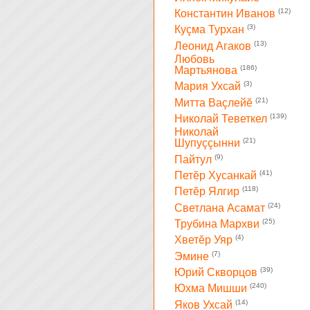
(12)
Константин Иванов
(3)
Куçма Турхан
(13)
Леонид Агаков
Любовь
(186)
Мартьянова
(3)
Мария Ухсай
(21)
Митта Ваçлейĕ
(139)
Николай Теветкел
Николай
(21)
Шупуççынни
(9)
Пайтул
(41)
Петĕр Хусанкай
(118)
Петĕр Ялгир
(24)
Светлана Асамат
(25)
Трубина Мархви
(4)
Хветĕр Уяр
(7)
Эмине
(39)
Юрий Скворцов
(240)
Юхма Мишши
(14)
Яков Ухсай