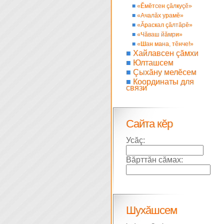
■
«Ĕмĕтсен çăлкуçĕ»
■
«Ачалăх урамĕ»
■
«Ăраскал çăлтăрĕ»
■
«Чăваш йăмри»
■
«Шан мана, тĕнче!»
■
Хайлавсен çăмхи
■
Юлташсем
■
Çыхăну мелĕсем
■
Координаты для
связи
Сайта кĕр
Усăç:
Вăрттăн сăмах:
Шухăшсем