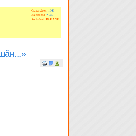
Çыравçăсем:
1066
Хайлавсем:
7 957
Калăпăшĕ:
48 412 901
ăн...»