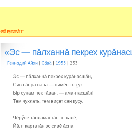
нлă вулавăш
«Эс — пăлханнă пекрех курăнасш
Геннадий Айхи
|
Сăвă
|
1953
| 253
Эс — пăлханнă пекрех курăнасшăн,
Сив сăнра вара — нимĕн те çук.
Ыр сунам пек тăван, — амантасшăн!
Тем чухлать, тем виçет сан куçу.
Чĕрӳне тăнламастăн эс халĕ,
Йăлт картатăн эс сивĕ ăспа.