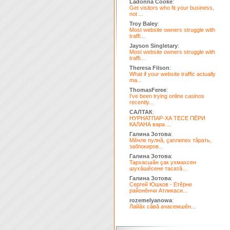
Ladonna Cooke
:
Get visitors who fit your business,
not ...
Troy Baley
:
Most website owners struggle with
traffi...
Jayson Singletary
:
Most website owners struggle with
traffi...
Theresa Filson
:
What if your website traffic actually
ma...
ThomasFeree
:
I've been trying online casinos
recently...
САЛТАК
:
НУРНАТПАР-ХА ТЕСЕ ПЁРИ
КАЛАНА вара ...
Галина Зотова
:
Мĕнле пулнă, çаплипех тăрать,
заблокиров...
Галина Зотова
:
Тархасшăн çак ухмахсен
шухăшĕсене тасатă...
Галина Зотова
:
Сергей Юшков - Етĕрне
районĕнчи Атликаси...
rozemelyanowa
:
Лайăх сăвă ачасемшĕн...