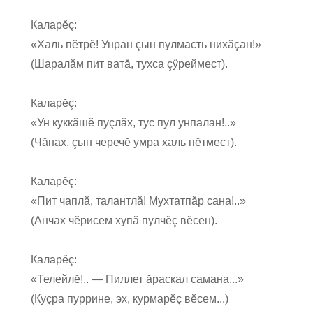
Каларĕç:
«Халь пĕтрĕ! Унран çын пулмасть нихăçан!»
(Шаралăм пит ватă, тухса çӳреймест).
Каларĕç:
«Ун куккăшĕ пуçлăх, тус пул унпалан!..»
(Чăнах, çын черечĕ умра халь пĕтмест).
Каларĕç:
«Пит чаплă, талантлă! Мухтатпăр сана!..»
(Анчах чĕрисем хупă пулчĕç вĕсен).
Каларĕç:
«Телейлĕ!.. — Пиллет ăраскал самана...»
(Куçра пуррине, эх, курмарĕç вĕсем...)