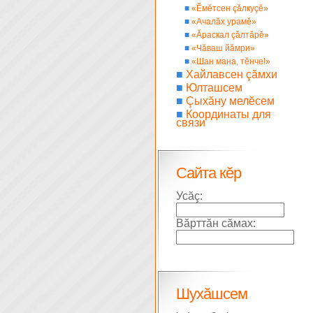
■
«Ĕмĕтсен çăлкуçĕ»
■
«Ачалăх урамĕ»
■
«Ăраскал çăлтăрĕ»
■
«Чăваш йăмри»
■
«Шан мана, тĕнче!»
■
Хайлавсен çăмхи
■
Юлташсем
■
Çыхăну мелĕсем
■
Координаты для
связи
Сайта кĕр
Усăç:
Вăрттăн сăмах:
Шухăшсем