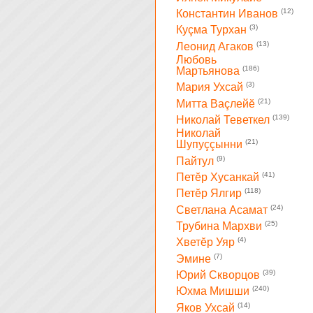
(12)
Константин Иванов
(3)
Куçма Турхан
(13)
Леонид Агаков
Любовь
(186)
Мартьянова
(3)
Мария Ухсай
(21)
Митта Ваçлейĕ
(139)
Николай Теветкел
Николай
(21)
Шупуççынни
(9)
Пайтул
(41)
Петĕр Хусанкай
(118)
Петĕр Ялгир
(24)
Светлана Асамат
(25)
Трубина Мархви
(4)
Хветĕр Уяр
(7)
Эмине
(39)
Юрий Скворцов
(240)
Юхма Мишши
(14)
Яков Ухсай