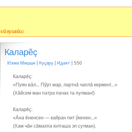
нлă вулавăш
Каларĕç
Юхма Мишши
|
Куçару
|
Идаят
| 550
Каларĕç:
«Пуян вăл... Пӳрт мар, лартнă чаплă кермен!...»
(Хăйсем ман патра пачах та пулман!)
Каларĕç:
«Ăна ĕненсен — кайран пит ӳкенен...»
(Хам чăн сăмахпа юлташа эп сутман).