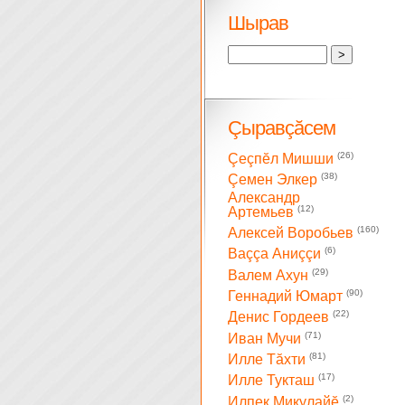
Шырав
Çыравçăсем
(26)
Çеçпĕл Мишши
(38)
Çемен Элкер
Александр
(12)
Артемьев
(160)
Алексей Воробьев
(6)
Ваççа Аниççи
(29)
Валем Ахун
(90)
Геннадий Юмарт
(22)
Денис Гордеев
(71)
Иван Мучи
(81)
Илле Тăхти
(17)
Илле Тукташ
(2)
Илпек Микулайĕ