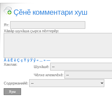
Çĕнĕ комментари хуш
Ят:
Хăвăр шухăша çырса пĕлтерĕр:
Ă
ă
Ĕ
ĕ
Ç
ç
Ÿ
ÿ
Ӳ
ӳ
« ... »
—
Хаклав:
Шухăшĕ:
Чĕлхе илемлĕхĕ:
Содержанийĕ: