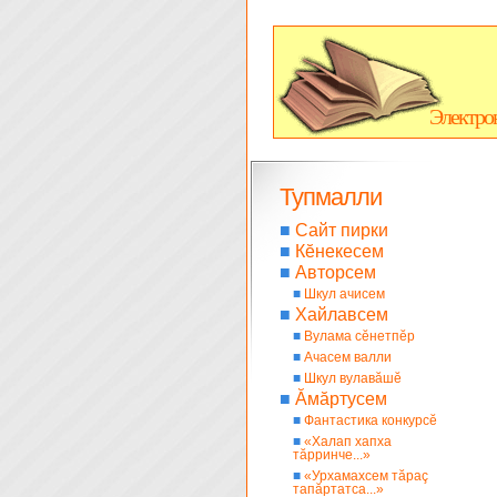
Электро
Тупмалли
■
Сайт пирки
■
Кĕнекесем
■
Авторсем
■
Шкул ачисем
■
Хайлавсем
■
Вулама сĕнетпĕр
■
Ачасем валли
■
Шкул вулавăшĕ
■
Ăмăртусем
■
Фантастика конкурсĕ
■
«Халап хапха
тăрринче...»
■
«Урхамахсем тăраç
тапăртатса...»