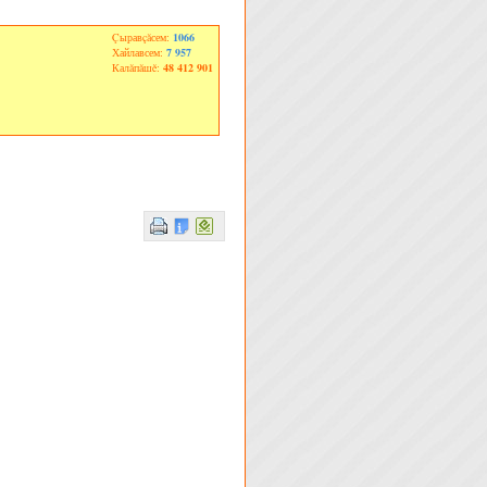
Çыравçăсем:
1066
Хайлавсем:
7 957
Калăпăшĕ:
48 412 901