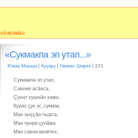
нлă вулавăш
«Сукмакпа эп утап...»
Юхма Мишши
|
Куçару
|
Ованес Шираз
| 231
Сукмакпа эп утап,
Савние асăнса,
Çунат хушнăн хама.
Курас çук эс, сукмак,
Ман хыççăн пырса,
Ман чунри çулăма.
Ман савни килетех,