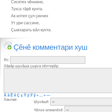
Сисетех чĕннине,
Тухса тăрĕ кунта.
Ак илтеп çул çинчех
Ут ури сассине,
Çывхарать вăл кунта.
Çĕнĕ комментари хуш
Ят:
Хăвăр шухăша çырса пĕлтерĕр:
Ă
ă
Ĕ
ĕ
Ç
ç
Ÿ
ÿ
Ӳ
ӳ
« ... »
—
Хаклав:
Шухăшĕ:
Чĕлхе илемлĕхĕ: