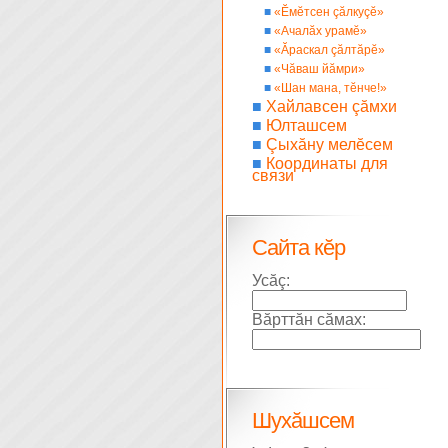
■
«Ĕмĕтсен çăлкуçĕ»
■
«Ачалăх урамĕ»
■
«Ăраскал çăлтăрĕ»
■
«Чăваш йăмри»
■
«Шан мана, тĕнче!»
■
Хайлавсен çăмхи
■
Юлташсем
■
Çыхăну мелĕсем
■
Координаты для
связи
Сайта кĕр
Усăç:
Вăрттăн сăмах:
Шухăшсем