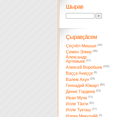
Шырав
Çыравçăсем
(26)
Çеçпĕл Мишши
(38)
Çемен Элкер
Александр
(12)
Артемьев
(160)
Алексей Воробьев
(6)
Ваççа Аниççи
(29)
Валем Ахун
(90)
Геннадий Юмарт
(22)
Денис Гордеев
(71)
Иван Мучи
(81)
Илле Тăхти
(17)
Илле Тукташ
(2)
Илпек Микулайĕ