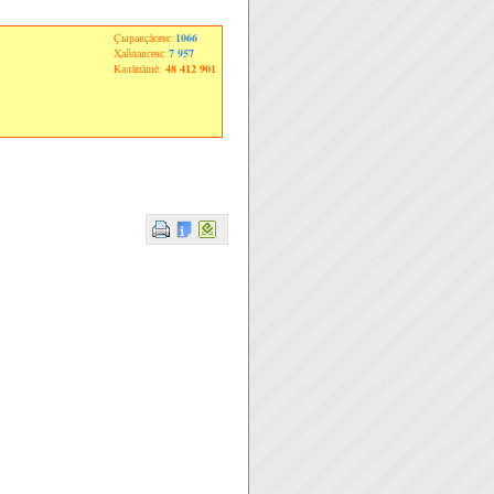
Çыравçăсем:
1066
Хайлавсем:
7 957
Калăпăшĕ:
48 412 901