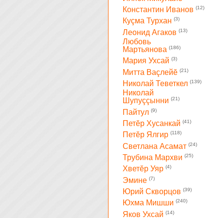
(12)
Константин Иванов
(3)
Куçма Турхан
(13)
Леонид Агаков
Любовь
(186)
Мартьянова
(3)
Мария Ухсай
(21)
Митта Ваçлейĕ
(139)
Николай Теветкел
Николай
(21)
Шупуççынни
(9)
Пайтул
(41)
Петĕр Хусанкай
(118)
Петĕр Ялгир
(24)
Светлана Асамат
(25)
Трубина Мархви
(4)
Хветĕр Уяр
(7)
Эмине
(39)
Юрий Скворцов
(240)
Юхма Мишши
(14)
Яков Ухсай