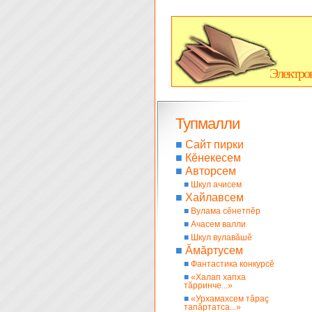
Электро
Тупмалли
■
Сайт пирки
■
Кĕнекесем
■
Авторсем
■
Шкул ачисем
■
Хайлавсем
■
Вулама сĕнетпĕр
■
Ачасем валли
■
Шкул вулавăшĕ
■
Ăмăртусем
■
Фантастика конкурсĕ
■
«Халап хапха
тăрринче...»
■
«Урхамахсем тăраç
тапăртатса...»