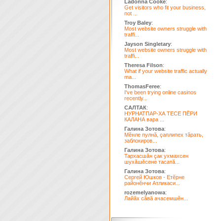
Ladonna Cooke
:
Get visitors who fit your business,
not ...
Troy Baley
:
Most website owners struggle with
traffi...
Jayson Singletary
:
Most website owners struggle with
traffi...
Theresa Filson
:
What if your website traffic actually
ma...
ThomasFeree
:
I've been trying online casinos
recently...
САЛТАК
:
НУРНАТПАР-ХА ТЕСЕ ПЁРИ
КАЛАНА вара ...
Галина Зотова
:
Мĕнле пулнă, çаплипех тăрать,
заблокиров...
Галина Зотова
:
Тархасшăн çак ухмахсен
шухăшĕсене тасатă...
Галина Зотова
:
Сергей Юшков - Етĕрне
районĕнчи Атликаси...
rozemelyanowa
:
Лайăх сăвă ачасемшĕн...