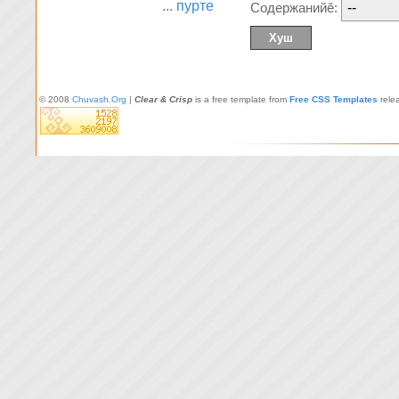
... пурте
Содержанийĕ:
© 2008
Chuvash.Org
|
Clear & Crisp
is a free template from
Free CSS Templates
rele