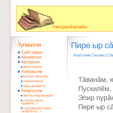
Электронлă вулавăш
Пире ыр сă
Тупмалли
■
Сайт пирки
Анатолий Смолин
|
Сă
■
Кĕнекесем
■
Авторсем
■
Шкул ачисем
■
Хайлавсем
■
Вулама сĕнетпĕр
Тăванăм, 
■
Ачасем валли
■
Шкул вулавăшĕ
Пускилĕм,
■
Ăмăртусем
■
Фантастика конкурсĕ
Эпир пурă
■
«Халап хапха
тăрринче...»
Пире ыр с
■
«Урхамахсем тăраç
тапăртатса...»