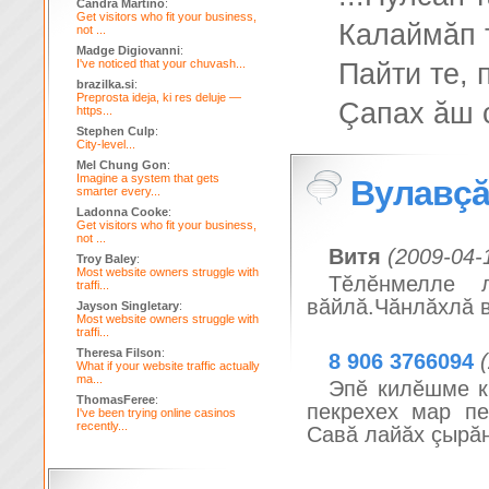
Candra Martino
:
Get visitors who fit your business,
Калаймăп 
not ...
Madge Digiovanni
:
I've noticed that your chuvash...
Пайти те, 
brazilka.si
:
Preprosta ideja, ki res deluje —
Çапах ăш 
https...
Stephen Culp
:
City-level...
Mel Chung Gon
:
Imagine a system that gets
Вулавçă
smarter every...
Ladonna Cooke
:
Get visitors who fit your business,
not ...
Витя
(2009-04-
Troy Baley
:
Most website owners struggle with
Тĕлĕнмелле 
traffi...
вăйлă.Чăнлăхлă 
Jayson Singletary
:
Most website owners struggle with
traffi...
Theresa Filson
:
8 906 3766094
What if your website traffic actually
ma...
Эпĕ килĕшме к
ThomasFeree
:
пекрехех мар пе
I've been trying online casinos
recently...
Савă лайăх çырăн