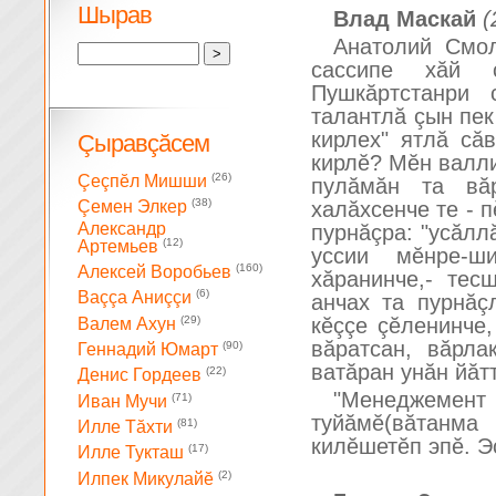
Шырав
Влад Маскай
(
Анатолий Смол
сассипе хăй с
Пушкăртстанри 
талантлă çын пек
кирлех" ятлă сă
Çыравçăсем
кирлĕ? Мĕн валл
(26)
Çеçпĕл Мишши
пулăмăн та вă
(38)
халăхсенче те - 
Çемен Элкер
Александр
пурнăçра: "усăлл
(12)
Артемьев
уссии мĕнре-ш
(160)
Алексей Воробьев
хăранинче,- тес
(6)
Ваççа Аниççи
анчах та пурнăç
(29)
кĕççе çĕленинче
Валем Ахун
вăратсан, вăрла
(90)
Геннадий Юмарт
ватăран унăн йăт
(22)
Денис Гордеев
"Менеджемен
(71)
Иван Мучи
туйăмĕ(вăтанма 
(81)
Илле Тăхти
килĕшетĕп эпĕ. 
(17)
Илле Тукташ
(2)
Илпек Микулайĕ