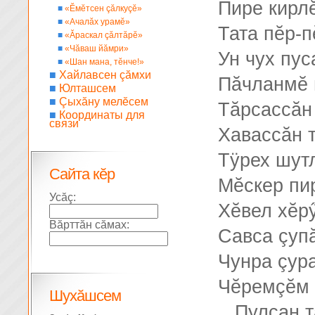
Пире кирл
■
«Ĕмĕтсен çăлкуçĕ»
■
«Ачалăх урамĕ»
Тата пĕр-п
■
«Ăраскал çăлтăрĕ»
■
«Чăваш йăмри»
Ун чух пус
■
«Шан мана, тĕнче!»
■
Хайлавсен çăмхи
Пăчланмĕ 
■
Юлташсем
■
Çыхăну мелĕсем
Тăрсассăн
■
Координаты для
связи
Хавассăн т
Тÿрех шутл
Сайта кĕр
Мĕскер пир
Усăç:
Хĕвел хĕр
Вăрттăн сăмах:
Савса çуп
Чунра çур
Чĕремçĕм 
Шухăшсем
...Пулсан 