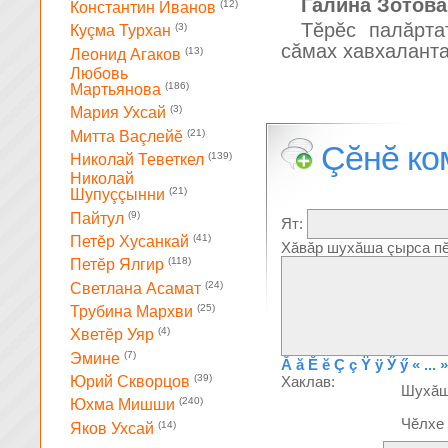
Галина Зотова
(12)
Константин Иванов
Тĕрĕс палăрта
(3)
Куçма Турхан
сăмах хавхаланта
(13)
Леонид Агаков
Любовь
(186)
Мартьянова
(3)
Мария Ухсай
(21)
Митта Ваçлейĕ
Çĕнĕ ко
(139)
Николай Теветкел
Николай
(21)
Шупуççынни
(9)
Пайтул
Ят:
(41)
Петĕр Хусанкай
Хăвăр шухăша çырса пĕ
(118)
Петĕр Ялгир
(24)
Светлана Асамат
(25)
Трубина Мархви
(4)
Хветĕр Уяр
(7)
Эмине
Ă
ă
Ĕ
ĕ
Ç
ç
Ÿ
ÿ
Ӳ
ӳ
« ... »
(39)
Хаклав:
Юрий Скворцов
Шухă
(240)
Юхма Мишши
Чĕлхе
(14)
Яков Ухсай