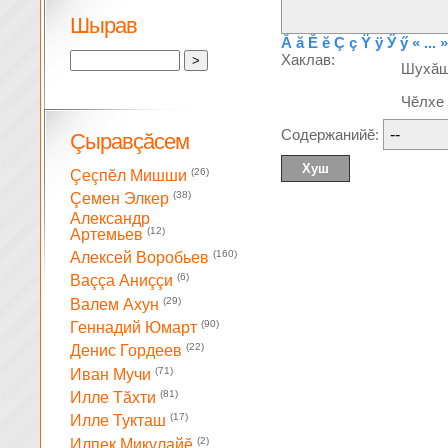
Шырав
Ă
ă
Ĕ
ĕ
Ç
ç
Ÿ
ÿ
Ӳ
ӳ
« ... »
Хаклав:
Шухă
Чĕлхе
Содержанийĕ:
Çыравçăсем
(26)
Çеçпĕл Мишши
(38)
Çемен Элкер
Александр
(12)
Артемьев
(160)
Алексей Воробьев
(6)
Ваççа Аниççи
(29)
Валем Ахун
(90)
Геннадий Юмарт
(22)
Денис Гордеев
(71)
Иван Мучи
(81)
Илле Тăхти
(17)
Илле Тукташ
(2)
Илпек Микулайĕ