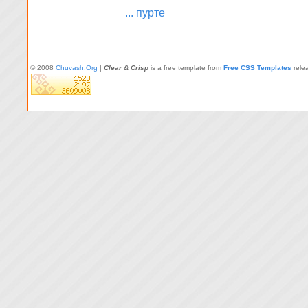
... пурте
© 2008
Chuvash.Org
|
Clear & Crisp
is a free template from
Free CSS Templates
rele