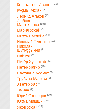
(12)
Константин Иванов
(3)
Куçма Турхан
(13)
Леонид Агаков
Любовь
(186)
Мартьянова
(3)
Мария Ухсай
(21)
Митта Ваçлейĕ
(139)
Николай Теветкел
Николай
(21)
Шупуççынни
(9)
Пайтул
(41)
Петĕр Хусанкай
(118)
Петĕр Ялгир
(24)
Светлана Асамат
(25)
Трубина Мархви
(4)
Хветĕр Уяр
(7)
Эмине
(39)
Юрий Скворцов
(240)
Юхма Мишши
(14)
Яков Ухсай