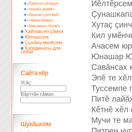
Йĕлтĕрсем
■
«Ĕмĕтсен çăлкуçĕ»
■
«Ачалăх урамĕ»
Çунашкапа
■
«Ăраскал çăлтăрĕ»
■
«Чăваш йăмри»
Хутаç çинч
■
«Шан мана, тĕнче!»
■
Хайлавсен çăмхи
Кил умĕнч
■
Юлташсем
■
Çыхăну мелĕсем
Ачасем юр
■
Координаты для
связи
Юнашар Ю
Савăнсах 
Сайта кĕр
Эпĕ те хĕл
Усăç:
Туссемпе 
Вăрттăн сăмах:
Питĕ лайă
Кĕтнĕ хĕл 
Мучи те ма
Шухăшсем
Питрен чуп