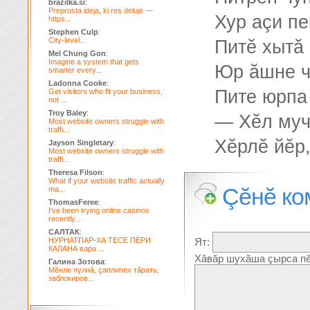
brazilka.si
:
Preprosta ideja, ki res deluje —
Хур аçи пе
https...
Stephen Culp
:
City-level...
Питĕ хытă 
Mel Chung Gon
:
Imagine a system that gets
Юр ăшне ч
smarter every...
Ladonna Cooke
:
Пите юрпа
Get visitors who fit your business,
not ...
Troy Baley
:
— Хĕл муч
Most website owners struggle with
traffi...
Хĕрлĕ йĕр,
Jayson Singletary
:
Most website owners struggle with
traffi...
Theresa Filson
:
What if your website traffic actually
Çĕнĕ ко
ma...
ThomasFeree
:
I've been trying online casinos
recently...
САЛТАК
:
НУРНАТПАР-ХА ТЕСЕ ПЁРИ
Ят:
КАЛАНА вара ...
Хăвăр шухăша çырса пĕ
Галина Зотова
:
Мĕнле пулнă, çаплипех тăрать,
заблокиров...