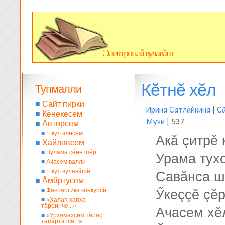
Электронлă вулавăш
Кĕтнĕ хĕл
Тупмалли
■
Сайт пирки
Ирина Сатлайкина
|
С
■
Кĕнекесем
Мучи
| 537
■
Авторсем
■
Шкул ачисем
Акă çитрĕ 
■
Хайлавсем
■
Вулама сĕнетпĕр
Урама тухс
■
Ачасем валли
■
Шкул вулавăшĕ
Савăнса ш
■
Ăмăртусем
■
Фантастика конкурсĕ
Ӳкеççĕ çĕр
■
«Халап хапха
тăрринче...»
Ачасем хĕ
■
«Урхамахсем тăраç
тапăртатса...»