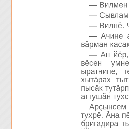
— Вилмен 
— Сывлама
— Вилнĕ. 
— Ачине а
вăрман касак
— Ан йĕр,
вĕсен умн
ыратнипе, 
хытăрах ты
пысăк тутăрп
аттушăн тухс
Арçынсем 
тухрĕ. Ăна п
бригадира т