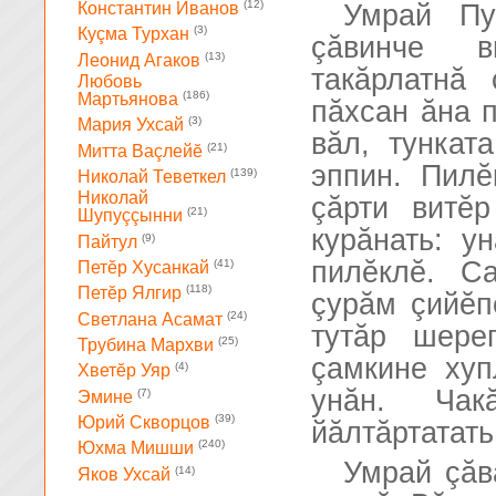
(12)
Умрай Пу
Константин Иванов
(3)
Куçма Турхан
çăвинче в
(13)
Леонид Агаков
такăрлатнă 
Любовь
(186)
Мартьянова
пăхсан ăна 
(3)
Мария Ухсай
вăл, тункат
(21)
Митта Ваçлейĕ
эппин. Пилĕ
(139)
Николай Теветкел
Николай
çăрти витĕ
(21)
Шупуççынни
курăнать: у
(9)
Пайтул
пилĕклĕ. С
(41)
Петĕр Хусанкай
(118)
Петĕр Ялгир
çурăм çийĕп
(24)
Светлана Асамат
тутăр шере
(25)
Трубина Мархви
çамкине хуп
(4)
Хветĕр Уяр
унăн. Чак
(7)
Эмине
(39)
Юрий Скворцов
йăлтăртатать
(240)
Юхма Мишши
Умрай çăв
(14)
Яков Ухсай