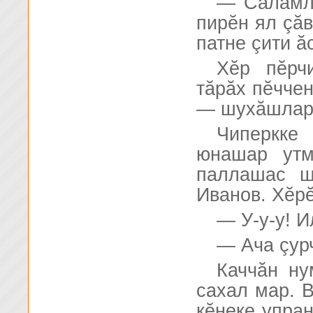
— Саламла
пирĕн ял çăв
патне çити ă
Хĕр пĕрч
тăрăх пĕччен
— шухăшларĕ
Чиперкке
юнашар утм
паллашас ш
Иванов. Хĕр
— У-у-у! 
— Ача çурч
Каччăн ну
сахал мар. В
кĕнеке упран