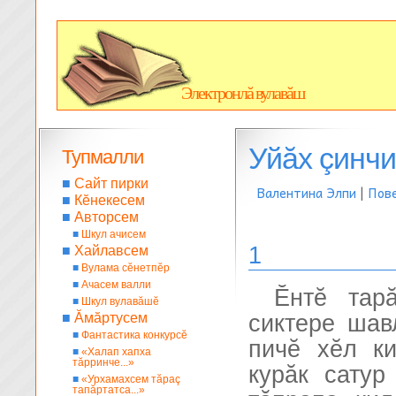
Электронлă вулавăш
Уйăх çинчи 
Тупмалли
■
Сайт пирки
Валентина Элпи
|
Пов
■
Кĕнекесем
■
Авторсем
■
Шкул ачисем
1
■
Хайлавсем
■
Вулама сĕнетпĕр
■
Ачасем валли
Ĕнтĕ тар
■
Шкул вулавăшĕ
■
Ăмăртусем
сиктере шав
■
Фантастика конкурсĕ
пичĕ хĕл ки
■
«Халап хапха
тăрринче...»
курăк сатур
■
«Урхамахсем тăраç
тапăртатса...»