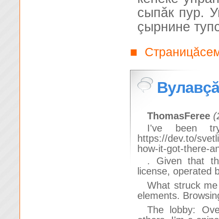
сыпăк пур. У
çырнине тупс
Страницăсе
■
Вулавçă
ThomasFeree
(
I've been tr
https://dev.to/sve
how-it-got-there-
. Given that t
license, operated by
What struck me f
elements. Browsing 
The lobby: Ove