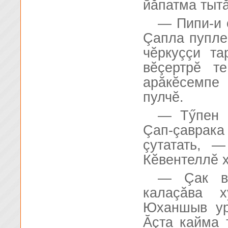
йăпатма тыт
— Пипи-и 
Çапла пупле
чĕркуççи т
вĕçертрĕ т
арăкĕсемпе 
пулчĕ.
— Тӳпен ç
Çап-çаврака
çутатать, 
Кĕвентеллĕ х
— Çак в
калаçăва 
Юханшыв ур
Ăçта кайма 