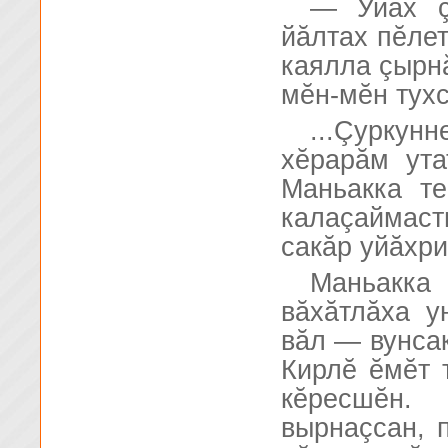
— Уйăх ç
йăлтах пĕлет
каялла çырнă
мĕн-мĕн тухс
...Çуркун
хĕрарăм ута
Маньакка т
калаçаймас
сакăр уйăхри
Маньакка 
вăхăтлăха у
вăл — вунсак
Кирлĕ ĕмĕт 
кĕресшĕн.
вырнаçсан, 