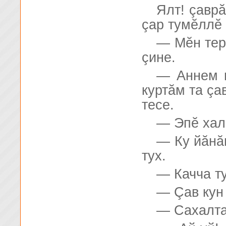
Ялт! çавр
çар тумĕллĕ 
— Мĕн тер
çине.
— Аннем в
куртăм та çа
тесе.
— Эпĕ хал
— Ку йăнă
тух.
— Качча ту
— Çав кун
— Сахалтан