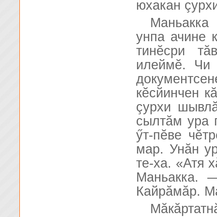
юхакан çурх
Маньакка 
унпа ачине 
тинĕсри тă
илеймĕ. Чи 
документсе
кĕсйинчен кă
çурхи шывл
сылтăм ура 
ӳт-пĕве чĕтр
мар. Унăн у
те-ха. «Атя 
Маньакка. 
Кайрăмăр. М
Мăкăртат