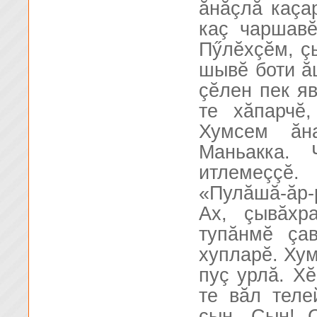
ăнăçлă каçа
каç чаршавĕ
Пӳлĕхçĕм, ç
шывĕ боти ăш
çĕлен пек яв
те хăпарчĕ
Хумсем ăн
Маньакка. 
итлемеççĕ
«Пулăшă-ăр-р
Ах, çывăхр
тупăнмĕ çа
хупларĕ. Хум
пуç урлă. Х
те вăл теле
çын. Çын! 