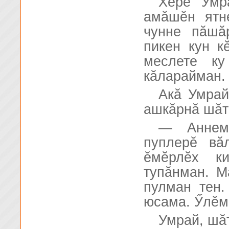
Хĕрĕ Умр
амăшĕн ятн
чунне пăшă
пикен кун к
меслете ку
кăларайман.
Акă Умрай
ашкăрнă шăтă
— Аннем
пуплерĕ вă
ĕмĕрлĕх ки
тупăнман. Ма
пулман тен.
юсама. Ӳлĕм 
Умрай, шă