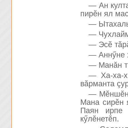
— Ан култ
пирĕн ял ма
— Ытахаль
— Чухлайм
— Эсĕ тăр
— Аннӳне 
— Манăн т
— Ха-ха-х
вăрманта çу
— Мĕншĕн 
Мана сирĕн 
Паян ирпе 
кӳлĕнетĕп.