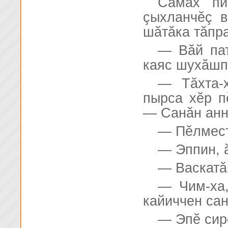
Сăмах пи
çыхланчĕç в
шăтăка тăпра
— Вăй пат
каяс шухăшп
— Тăхта-
пырса хĕр п
— Санăн анн
— Пĕлмест
— Эппин, 
— Васкатă
— Чим-ха,
кайиччен сан
— Эпĕ сир