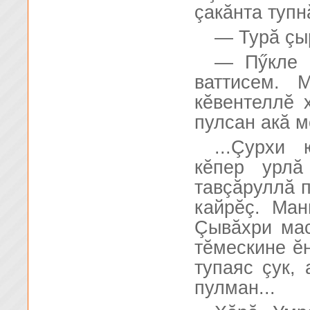
çакăнта туп
— Турă çы
— Пӳкле 
ваттисем. 
кĕвентеллĕ 
пулсан акă м
...Çурхи
кĕпер урлă
тавçăруллă п
кайрĕç. Ман
Çывăхри мас
тĕмескине ĕн
тупаяс çук,
пулман...