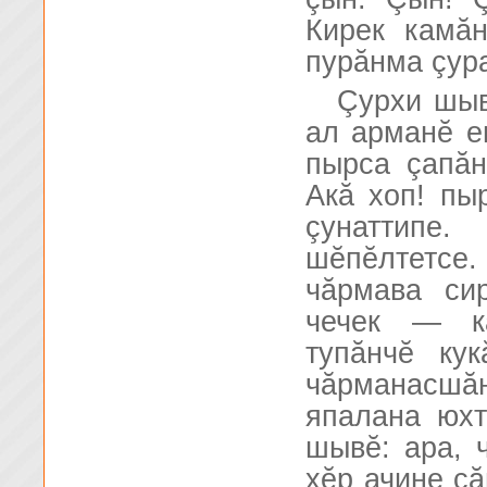
Кирек камă
пурăнма çур
Çурхи шыв
ал арманĕ ев
пырса çапăн
Акă хоп! пы
çунаттипе
шĕпĕлтетсе
чăрмава си
чечек — кă
тупăнчĕ ку
чăрманасшă
япалана юхт
шывĕ: ара, 
хĕр ачине сă