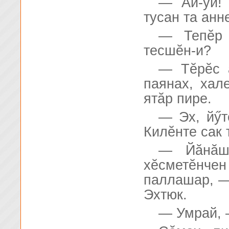
— Ай-уй! 
тусан та анн
— Тепĕр 
тесшĕн-и?
— Тĕрĕс ă
паянах, хал
ятăр пире.
— Эх, йӳт
Килĕнте сак 
— Йăнăша
хĕсметĕнче
паллашар, —
Эхтюк.
— Умрай, —