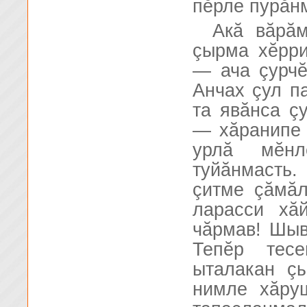
пĕрле пурăнм
Акă вăрăм
çырма хĕрри
— ача çурчĕ
Анчах çул п
та явăнса ç
— хăранипе 
урлă мĕнл
туйăнмасть
çитме çăмăл
ларасси хă
чăрмав! Шыв
Тепĕр тес
ыталакан çы
нимле хăру