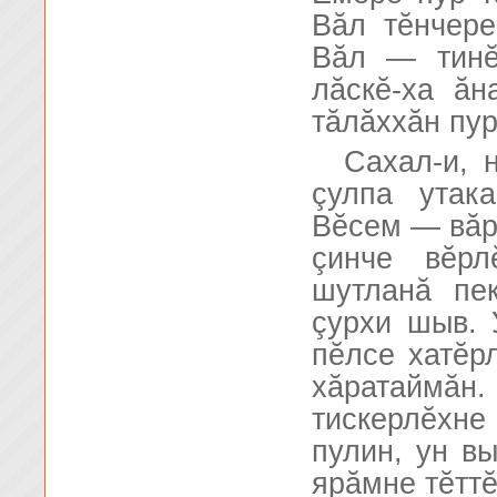
Вăл тĕнчере
Вăл — тинĕ
лăскĕ-ха ăн
тăлăххăн пур
Сахал-и, 
çулпа утак
Вĕсем — вăр
çинче вĕрл
шутланă пе
çурхи шыв. 
пĕлсе хатĕр
хăратайм
тискерлĕхн
пулин, ун вы
ярăмне тĕттĕ