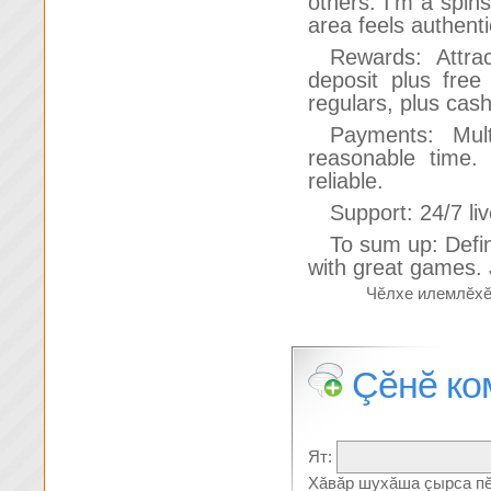
others. I'm a spin
area feels authenti
Rewards: Attra
deposit plus free
regulars, plus ca
Payments: Mul
reasonable time. 
reliable.
Support: 24/7 li
To sum up: Defin
with great games. 
Чĕлхе илемлĕх
Çĕнĕ ко
Ят:
Хăвăр шухăша çырса пĕ