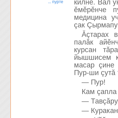
килнĕ. Вăл у
... пурте
ĕмĕрĕнче п
медицина у
çак Çырмапу
Ăçтарах в
палăк айĕн
курсан тăр
йышшисем к
масар çине
Пур-ши çутă 
— Пур!
Кам çапла
— Тавçăру,
— Куракан