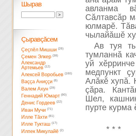
Шырав
авланма в
Сăлтавсăр ма
юлмарĕ. Тăв
чылайăшĕ ху
Çыравçăсем
Ав туя ты
(26)
Çеçпĕл Мишши
тумланнă ка
(38)
Çемен Элкер
уй хĕрринч
Александр
(12)
Артемьев
медпункт çу
(160)
Алексей Воробьев
Алăкĕ хупă. 
(6)
Ваççа Аниççи
çăра. Кант
(29)
Валем Ахун
(90)
Геннадий Юмарт
Шел, кашни
(22)
Денис Гордеев
пурте курма
(71)
Иван Мучи
(81)
Илле Тăхти
(17)
Илле Тукташ
* * *
(2)
Илпек Микулайĕ