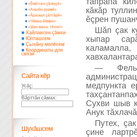
тăпрапа ки
■
«Ĕмĕтсен çăлкуçĕ»
кăкăр тулли
■
«Ачалăх урамĕ»
■
«Ăраскал çăлтăрĕ»
ĕçрен пушан
■
«Чăваш йăмри»
■
«Шан мана, тĕнче!»
Шăп çак к
■
Хайлавсен çăмхи
хыпар сар
■
Юлташсем
■
Çыхăну мелĕсем
каламалл
■
Координаты для
связи
хавхалантар
— Фель
Сайта кĕр
администра
медпункта е
Усăç:
тахçантанп
Вăрттăн сăмах:
Сухви шыв к
Анук тăхлачă
Путех, çа
Шухăшсем
çине лартр