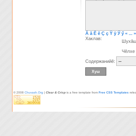
Ă
ă
Ĕ
ĕ
Ç
ç
Ÿ
ÿ
Ӳ
ӳ
« ... »
Хаклав:
Шухă
Чĕлхе
Содержанийĕ:
© 2008
Chuvash.Org
|
Clear & Crisp
is a free template from
Free CSS Templates
rele