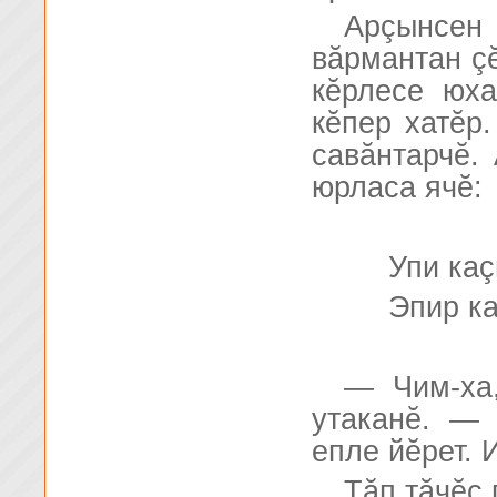
Арçынсе
вăрмантан ç
кĕрлесе юх
кĕпер хатĕр
савăнтарчĕ. 
юрласа ячĕ:
Упи ка
Эпир ка
— Чим-ха
утаканĕ. — 
епле йĕрет. 
Тăп тăчĕç 