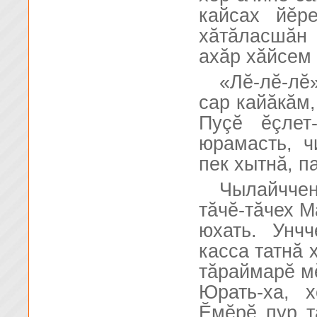
кайсах йĕр
хăтăласшăн 
ахăр хăйсем
«Лĕ-лĕ-лĕ
сар кайăкăм,
Пуçĕ ĕçлет
юрамасть, ч
пек хытнă, п
Чылайчче
тăчĕ-тăчех М
юхать. Унч
касса татнă х
тăраймарĕ мĕ
Юрать-ха, 
Ĕмĕрĕ пур т