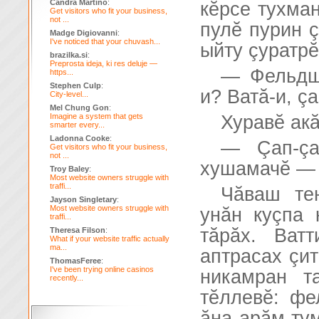
Candra Martino
:
кĕрсе тухма
Get visitors who fit your business,
not ...
пулĕ пурин 
Madge Digiovanni
:
I've noticed that your chuvash...
ыйту çуратрĕ
brazilka.si
:
Preprosta ideja, ki res deluje —
— Фельдше
https...
Stephen Culp
:
и? Ватă-и, ç
City-level...
Mel Chung Gon
:
Imagine a system that gets
Хуравĕ ак
smarter every...
Ladonna Cooke
:
— Çап-çа
Get visitors who fit your business,
not ...
хушамачĕ —
Troy Baley
:
Most website owners struggle with
traffi...
Чăваш те
Jayson Singletary
:
Most website owners struggle with
унăн куçпа 
traffi...
тăрăх. Ват
Theresa Filson
:
What if your website traffic actually
ma...
аптрасах çит
ThomasFeree
:
I've been trying online casinos
никамран т
recently...
тĕллевĕ: фе
ăна арăм ту