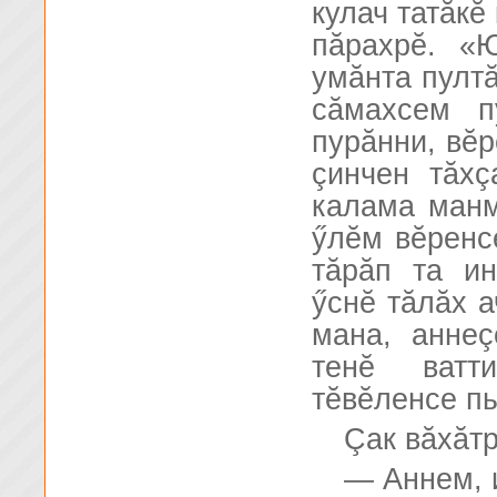
кулач татăкĕ
пăрахрĕ. «
умăнта пултă
сăмахсем п
пурăнни, вĕр
çинчен тăх
калама манм
ӳлĕм вĕренс
тăрăп та и
ӳснĕ тăлăх 
мана, анне
тенĕ ватт
тĕвĕленсе п
Çак вăхăт
— Аннем, и