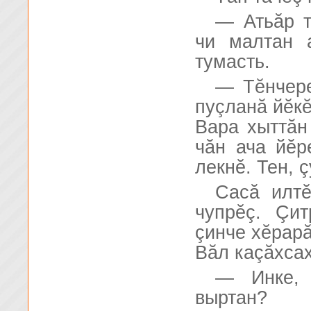
— Атьăр т
чи малтан 
тумасть.
— Тĕнчере
пуçланă йĕкĕ
Вара хыттăн
чăн ача йĕр
лекнĕ. Тен, 
Сасă илтĕ
чупрĕç. Çи
çинче хĕрарă
Вăл каçăхсах
— Инке, 
выртан?