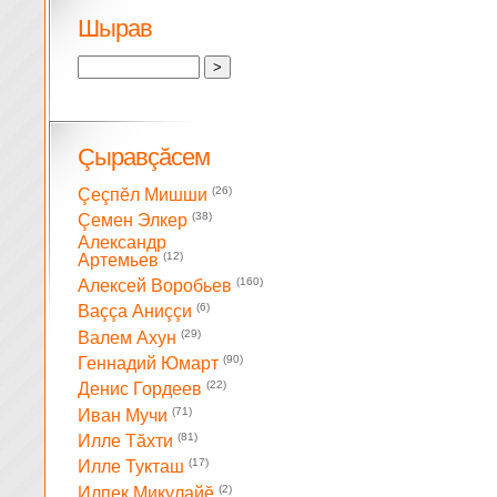
Шырав
Çыравçăсем
(26)
Çеçпĕл Мишши
(38)
Çемен Элкер
Александр
(12)
Артемьев
(160)
Алексей Воробьев
(6)
Ваççа Аниççи
(29)
Валем Ахун
(90)
Геннадий Юмарт
(22)
Денис Гордеев
(71)
Иван Мучи
(81)
Илле Тăхти
(17)
Илле Тукташ
(2)
Илпек Микулайĕ