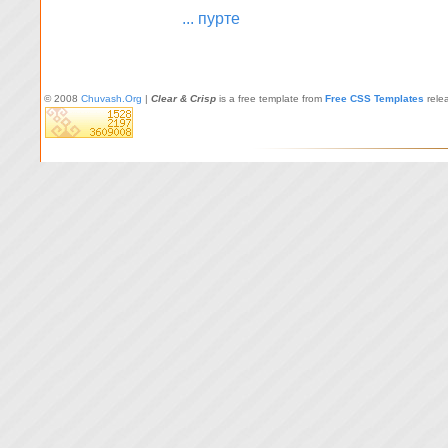
... пурте
© 2008
Chuvash.Org
|
Clear & Crisp
is a free template from
Free CSS Templates
rele