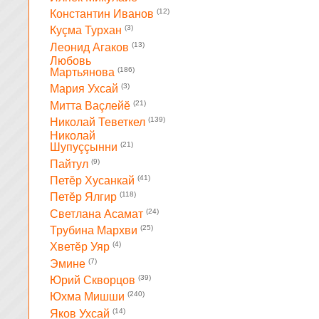
(12)
Константин Иванов
(3)
Куçма Турхан
(13)
Леонид Агаков
Любовь
(186)
Мартьянова
(3)
Мария Ухсай
(21)
Митта Ваçлейĕ
(139)
Николай Теветкел
Николай
(21)
Шупуççынни
(9)
Пайтул
(41)
Петĕр Хусанкай
(118)
Петĕр Ялгир
(24)
Светлана Асамат
(25)
Трубина Мархви
(4)
Хветĕр Уяр
(7)
Эмине
(39)
Юрий Скворцов
(240)
Юхма Мишши
(14)
Яков Ухсай