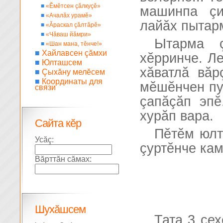
■
«Ĕмĕтсен çăлкуçĕ»
машинпа çи
■
«Ачалăх урамĕ»
лайăх пытар
■
«Ăраскал çăлтăрĕ»
■
«Чăваш йăмри»
Ытарма 
■
«Шан мана, тĕнче!»
■
Хайлавсен çăмхи
хĕрринче. Л
■
Юлташсем
хăватлă вăр
■
Çыхăну мелĕсем
■
Координаты для
мĕшĕнчен пу
связи
çапăçăп эп
хурăп вара.
Сайта кĕр
Пĕтĕм юлт
Усăç:
çуртĕнче кам
Вăрттăн сăмах:
Шухăшсем
Тата 3 се