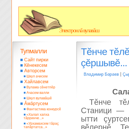
Электронлă вулавăш
Тĕнче тĕл
Тупмалли
■
Сайт пирки
çĕршывĕ...
■
Кĕнекесем
■
Авторсем
Владимир Бараев
|
Çы
■
Шкул ачисем
■
Хайлавсем
■
Вулама сĕнетпĕр
Сал
■
Ачасем валли
■
Шкул вулавăшĕ
Тĕнче тĕ
■
Ăмăртусем
Станици — 
■
Фантастика конкурсĕ
■
«Халап хапха
ытти çуртс
тăрринче...»
■
«Урхамахсем тăраç
вĕлернĕ... 
тапăртатса...»