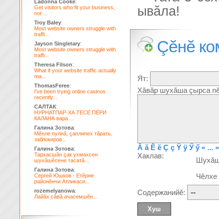
Ladonna Cooke
:
ывăла!
Get visitors who fit your business,
not ...
Troy Baley
:
Most website owners struggle with
traffi...
Çĕнĕ ко
Jayson Singletary
:
Most website owners struggle with
traffi...
Theresa Filson
:
What if your website traffic actually
ma...
Ят:
ThomasFeree
:
Хăвăр шухăша çырса пĕ
I've been trying online casinos
recently...
САЛТАК
:
НУРНАТПАР-ХА ТЕСЕ ПЁРИ
КАЛАНА вара ...
Галина Зотова
:
Мĕнле пулнă, çаплипех тăрать,
заблокиров...
Ă
ă
Ĕ
ĕ
Ç
ç
Ÿ
ÿ
Ӳ
ӳ
« ... »
Галина Зотова
:
Тархасшăн çак ухмахсен
Хаклав:
Шухă
шухăшĕсене тасатă...
Галина Зотова
:
Чĕлхе
Сергей Юшков - Етĕрне
районĕнчи Атликаси...
rozemelyanowa
:
Содержанийĕ:
Лайăх сăвă ачасемшĕн...