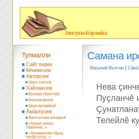
Электронлă вулавăш
Самана ир
Тупмалли
■
Сайт пирки
Василий Волгин
|
Сăвă
■
Кĕнекесем
■
Авторсем
■
Шкул ачисем
Нева çинч
■
Хайлавсем
■
Вулама сĕнетпĕр
Пуçланчĕ 
■
Ачасем валли
■
Шкул вулавăшĕ
Çунатлана
■
Ăмăртусем
■
Фантастика конкурсĕ
Телейлĕ ку
■
«Халап хапха
тăрринче...»
■
«Урхамахсем тăраç
тапăртатса...»