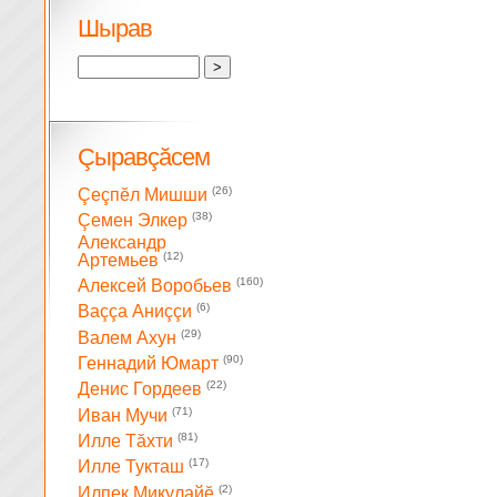
Шырав
Çыравçăсем
(26)
Çеçпĕл Мишши
(38)
Çемен Элкер
Александр
(12)
Артемьев
(160)
Алексей Воробьев
(6)
Ваççа Аниççи
(29)
Валем Ахун
(90)
Геннадий Юмарт
(22)
Денис Гордеев
(71)
Иван Мучи
(81)
Илле Тăхти
(17)
Илле Тукташ
(2)
Илпек Микулайĕ