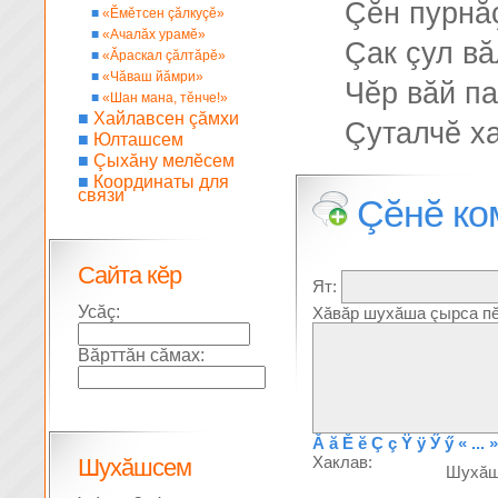
Çĕн пурнăç
■
«Ĕмĕтсен çăлкуçĕ»
■
«Ачалăх урамĕ»
Çак çул в
■
«Ăраскал çăлтăрĕ»
■
«Чăваш йăмри»
Чĕр вăй па
■
«Шан мана, тĕнче!»
■
Хайлавсен çăмхи
Çуталчĕ ха
■
Юлташсем
■
Çыхăну мелĕсем
■
Координаты для
связи
Çĕнĕ ко
Сайта кĕр
Ят:
Усăç:
Хăвăр шухăша çырса пĕ
Вăрттăн сăмах:
Ă
ă
Ĕ
ĕ
Ç
ç
Ÿ
ÿ
Ӳ
ӳ
« ... »
Хаклав:
Шухăшсем
Шухă