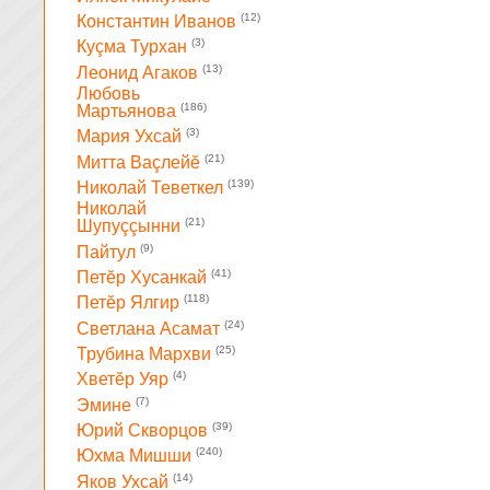
(12)
Константин Иванов
(3)
Куçма Турхан
(13)
Леонид Агаков
Любовь
(186)
Мартьянова
(3)
Мария Ухсай
(21)
Митта Ваçлейĕ
(139)
Николай Теветкел
Николай
(21)
Шупуççынни
(9)
Пайтул
(41)
Петĕр Хусанкай
(118)
Петĕр Ялгир
(24)
Светлана Асамат
(25)
Трубина Мархви
(4)
Хветĕр Уяр
(7)
Эмине
(39)
Юрий Скворцов
(240)
Юхма Мишши
(14)
Яков Ухсай