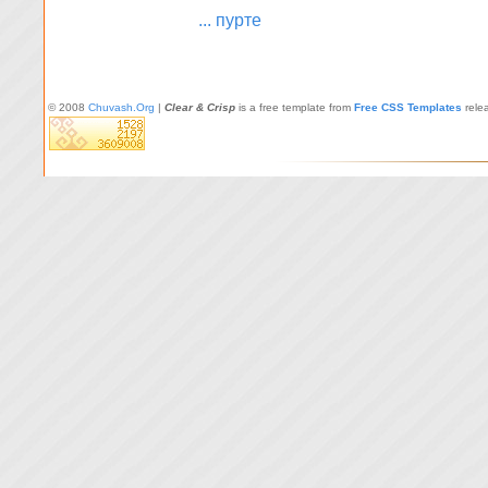
... пурте
© 2008
Chuvash.Org
|
Clear & Crisp
is a free template from
Free CSS Templates
rele