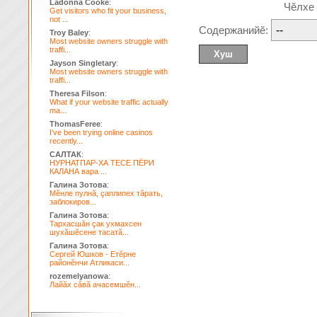
Ladonna Cooke
:
Чĕлхе
Get visitors who fit your business,
not ...
Содержанийĕ:
Troy Baley
:
Most website owners struggle with
traffi...
Jayson Singletary
:
Most website owners struggle with
traffi...
Theresa Filson
:
What if your website traffic actually
ma...
ThomasFeree
:
I've been trying online casinos
recently...
САЛТАК
:
НУРНАТПАР-ХА ТЕСЕ ПЁРИ
КАЛАНА вара ...
Галина Зотова
:
Мĕнле пулнă, çаплипех тăрать,
заблокиров...
Галина Зотова
:
Тархасшăн çак ухмахсен
шухăшĕсене тасатă...
Галина Зотова
:
Сергей Юшков - Етĕрне
районĕнчи Атликаси...
rozemelyanowa
:
Лайăх сăвă ачасемшĕн...