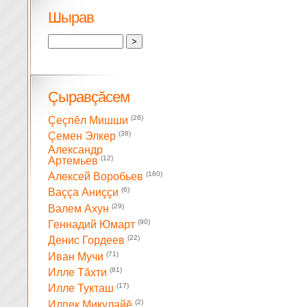
Шырав
Çыравçăсем
(26)
Çеçпĕл Мишши
(38)
Çемен Элкер
Александр
(12)
Артемьев
(160)
Алексей Воробьев
(6)
Ваççа Аниççи
(29)
Валем Ахун
(90)
Геннадий Юмарт
(22)
Денис Гордеев
(71)
Иван Мучи
(81)
Илле Тăхти
(17)
Илле Тукташ
(2)
Илпек Микулайĕ