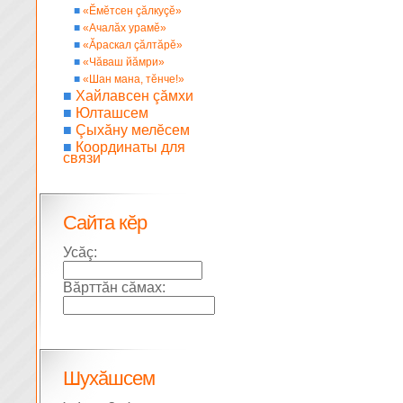
■
«Ĕмĕтсен çăлкуçĕ»
■
«Ачалăх урамĕ»
■
«Ăраскал çăлтăрĕ»
■
«Чăваш йăмри»
■
«Шан мана, тĕнче!»
■
Хайлавсен çăмхи
■
Юлташсем
■
Çыхăну мелĕсем
■
Координаты для
связи
Сайта кĕр
Усăç:
Вăрттăн сăмах:
Шухăшсем