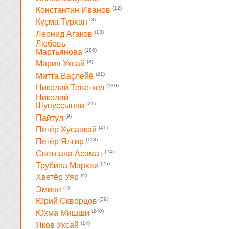
(12)
Константин Иванов
(3)
Куçма Турхан
(13)
Леонид Агаков
Любовь
(186)
Мартьянова
(3)
Мария Ухсай
(21)
Митта Ваçлейĕ
(139)
Николай Теветкел
Николай
(21)
Шупуççынни
(9)
Пайтул
(41)
Петĕр Хусанкай
(118)
Петĕр Ялгир
(24)
Светлана Асамат
(25)
Трубина Мархви
(4)
Хветĕр Уяр
(7)
Эмине
(39)
Юрий Скворцов
(240)
Юхма Мишши
(14)
Яков Ухсай