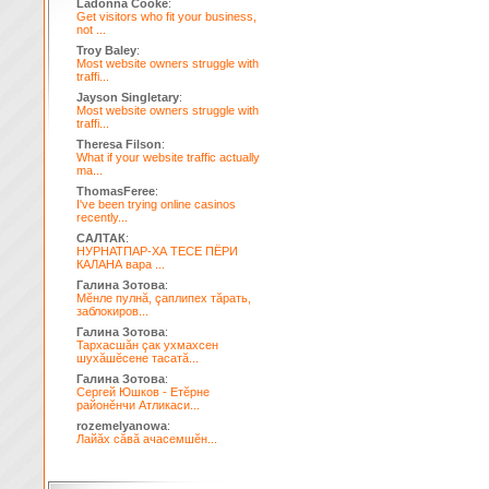
Ladonna Cooke
:
Get visitors who fit your business,
not ...
Troy Baley
:
Most website owners struggle with
traffi...
Jayson Singletary
:
Most website owners struggle with
traffi...
Theresa Filson
:
What if your website traffic actually
ma...
ThomasFeree
:
I've been trying online casinos
recently...
САЛТАК
:
НУРНАТПАР-ХА ТЕСЕ ПЁРИ
КАЛАНА вара ...
Галина Зотова
:
Мĕнле пулнă, çаплипех тăрать,
заблокиров...
Галина Зотова
:
Тархасшăн çак ухмахсен
шухăшĕсене тасатă...
Галина Зотова
:
Сергей Юшков - Етĕрне
районĕнчи Атликаси...
rozemelyanowa
:
Лайăх сăвă ачасемшĕн...