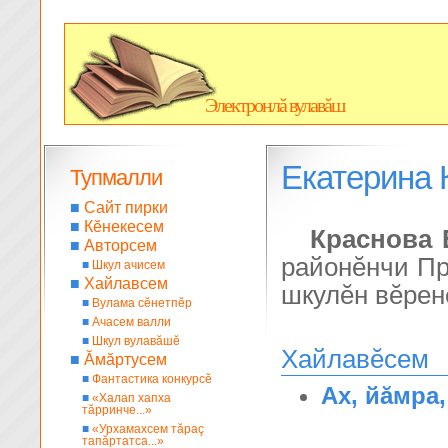
Электронлă вулавăш
Екатерина 
Тупмалли
■
Сайт пирки
■
Кĕнекесем
Краснова 
■
Авторсем
районĕнчи Пр
■
Шкул ачисем
■
Хайлавсем
шкулĕн вĕрене
■
Вулама сĕнетпĕр
■
Ачасем валли
■
Шкул вулавăшĕ
Хайлавĕсем
■
Ăмăртусем
■
Фантастика конкурсĕ
Ах, йăмра
■
«Халап хапха
тăрринче...»
■
«Урхамахсем тăраç
тапăртатса...»