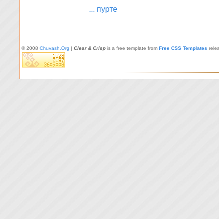
... пурте
© 2008
Chuvash.Org
|
Clear & Crisp
is a free template from
Free CSS Templates
rele