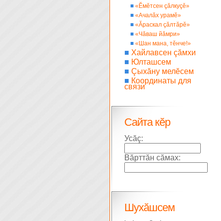
■
«Ĕмĕтсен çăлкуçĕ»
■
«Ачалăх урамĕ»
■
«Ăраскал çăлтăрĕ»
■
«Чăваш йăмри»
■
«Шан мана, тĕнче!»
■
Хайлавсен çăмхи
■
Юлташсем
■
Çыхăну мелĕсем
■
Координаты для
связи
Сайта кĕр
Усăç:
Вăрттăн сăмах:
Шухăшсем