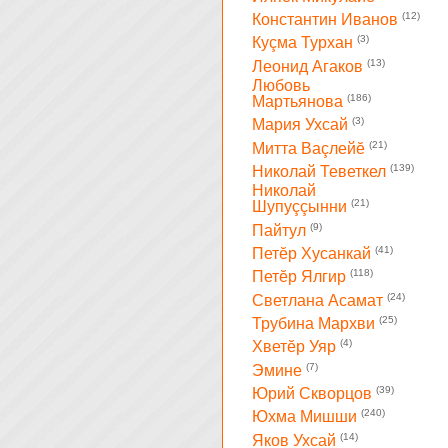
(12)
Константин Иванов
(3)
Куçма Турхан
(13)
Леонид Агаков
Любовь
(186)
Мартьянова
(3)
Мария Ухсай
(21)
Митта Ваçлейĕ
(139)
Николай Теветкел
Николай
(21)
Шупуççынни
(9)
Пайтул
(41)
Петĕр Хусанкай
(118)
Петĕр Ялгир
(24)
Светлана Асамат
(25)
Трубина Мархви
(4)
Хветĕр Уяр
(7)
Эмине
(39)
Юрий Скворцов
(240)
Юхма Мишши
(14)
Яков Ухсай