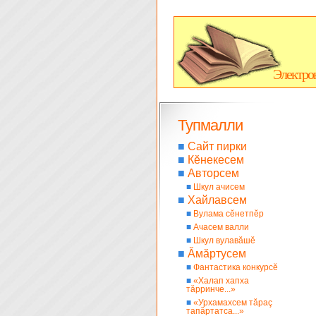
Электро
Тупмалли
■
Сайт пирки
■
Кĕнекесем
■
Авторсем
■
Шкул ачисем
■
Хайлавсем
■
Вулама сĕнетпĕр
■
Ачасем валли
■
Шкул вулавăшĕ
■
Ăмăртусем
■
Фантастика конкурсĕ
■
«Халап хапха
тăрринче...»
■
«Урхамахсем тăраç
тапăртатса...»