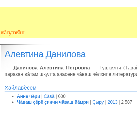
нлă вулавăш
Алевтина Данилова
Данилова Алевтина Петровна
— Тушкилти (Тăвай
паракан вăтам шкулта ачасене чăваш чĕлхипе литератури
Хайлавĕсем
Анне чĕри
|
Сăвă
| 690
Чăваш çĕрĕ çинчи чăваш йăмри
|
Çыру
|
2013
| 2 587