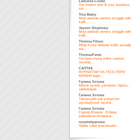
Ladonna Cooke
:
Get visitors who fit your business,
not ...
Troy Baley
:
Most website owners struggle with
traffi...
Jayson Singletary
:
Most website owners struggle with
traffi...
Theresa Filson
:
What if your website traffic actually
ma...
ThomasFeree
:
I've been trying online casinos
recently...
САЛТАК
:
НУРНАТПАР-ХА ТЕСЕ ПЁРИ
КАЛАНА вара ...
Галина Зотова
:
Мĕнле пулнă, çаплипех тăрать,
заблокиров...
Галина Зотова
:
Тархасшăн çак ухмахсен
шухăшĕсене тасатă...
Галина Зотова
:
Сергей Юшков - Етĕрне
районĕнчи Атликаси...
rozemelyanowa
:
Лайăх сăвă ачасемшĕн...