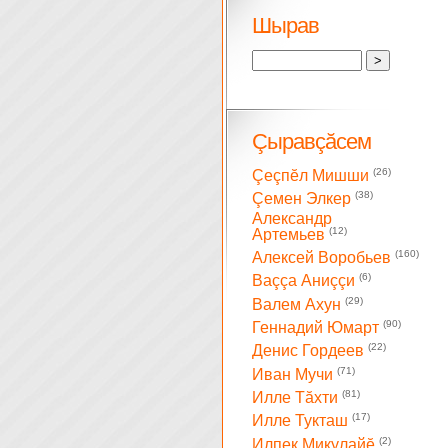
Шырав
Çыравçăсем
(26)
Çеçпĕл Мишши
(38)
Çемен Элкер
Александр
(12)
Артемьев
(160)
Алексей Воробьев
(6)
Ваççа Аниççи
(29)
Валем Ахун
(90)
Геннадий Юмарт
(22)
Денис Гордеев
(71)
Иван Мучи
(81)
Илле Тăхти
(17)
Илле Тукташ
(2)
Илпек Микулайĕ