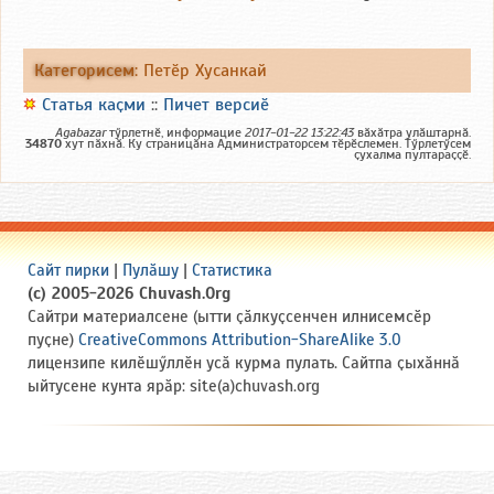
Категорисем
:
Петӗр Хусанкай
Статья каҫми
::
Пичет версиӗ
Agabazar
тӳрлетнӗ, информацие
2017-01-22 13:22:43
вӑхӑтра улӑштарнӑ.
34870
хут пӑхнӑ. Ку страницӑна Администраторсем тӗрӗслемен. Тӳрлетӳсем
ҫухалма пултараҫҫӗ.
Сайт пирки
|
Пулӑшу
|
Статистика
(c) 2005-2026 Chuvash.Org
Сайтри материалсене (ытти ҫӑлкуҫсенчен илнисемсӗр
пуҫне)
CreativeCommons Attribution-ShareAlike 3.0
лицензипе килӗшӳллӗн усӑ курма пулать. Сайтпа ҫыхӑннӑ
ыйтусене кунта ярӑр: site(a)chuvash.org