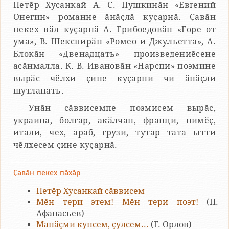
Петӗр Хусанкай А. С. Пушкинӑн «Евгений
Онегин» романне ӑнӑҫлӑ куҫарнӑ. Ҫавӑн
пекех вӑл куҫарнӑ А. Грибоедовӑн «Горе от
ума», В. Шекспирӑн «Ромео и Джульетта», А.
Блокӑн «Двенадцать» произведениӗсене
асӑнмалла. К. В. Ивановӑн «Нарспи» поэмине
вырӑс чӗлхи ҫине куҫарни чи ӑнӑҫли
шутланать.
Унӑн сӑввисемпе поэмисем вырӑс,
украина, болгар, акӑлчан, франци, нимӗҫ,
итали, чех, араб, грузи, тутар тата ытти
чӗлхесем ҫине куҫарнӑ.
Ҫавӑн пекех пӑхӑр
Петӗр Хусанкай сӑввисем
Мӗн тери этем! Мӗн тери поэт!
(П.
Афанасьев)
Манӑҫми кунсем, ҫулсем...
(Г. Орлов)