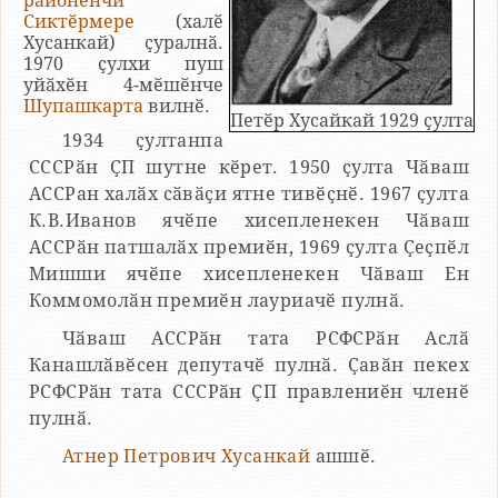
районӗнчи
Сиктӗрмере
(халӗ
Хусанкай) ҫуралнӑ.
1970 ҫулхи пуш
уйӑхӗн 4-мӗшӗнче
Шупашкарта
вилнӗ.
Петӗр Хусайкай 1929 ҫулта
1934 ҫултанпа
СССРӑн ҪП шутне кӗрет. 1950 ҫулта Чӑваш
АССРан халӑх сӑвӑҫи ятне тивӗҫнӗ. 1967 ҫулта
К.В.Иванов ячӗпе хисепленекен Чӑваш
АССРӑн патшалӑх премиӗн, 1969 ҫулта Ҫеҫпӗл
Мишши ячӗпе хисепленекен Чӑваш Ен
Коммомолӑн премиӗн лауриачӗ пулнӑ.
Чӑваш АССРӑн тата РСФСРӑн Аслӑ
Канашлӑвӗсен депутачӗ пулнӑ. Ҫавӑн пекех
РСФСРӑн тата СССРӑн ҪП правлениӗн членӗ
пулнӑ.
Атнер Петрович Хусанкай
ашшӗ.