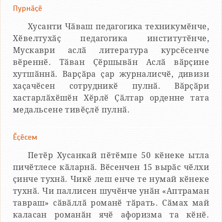
Пурнӑҫӗ
Хусанти Чӑваш педагогика техникумӗнче,
Хӗвелтухӑҫ педагогика институтӗнче,
Мускаври аслӑ литература курсӗсенче
вӗреннӗ. Тӑван Ҫӗршывӑн Аслӑ вӑрҫине
хутшӑннӑ. Варҫӑра ҫар журналисчӗ, дивизи
хаҫачӗсен сотрудникӗ пулнӑ. Вӑрҫӑри
хастарлӑхӗшӗн Хӗрлӗ Ҫӑлтар орденне тата
медальсене тивӗҫлӗ пулнӑ.
Ӗҫӗсем
Петӗр Хусанкай пӗтӗмпе 50 кӗнеке ытла
пичӗтлесе кӑларнӑ. Вӗсенчен 15 вырӑс чӗлхи
ҫинче тухнӑ. Чикӗ леш енче те нумай кӗнеке
тухнӑ. Чи паллисен шучӗнче унӑн «Аптраман
тавраш» сӑвӑллӑ романӗ тӑрать. Сӑмах май
каласан романӑн ячӗ афоризма та кӗнӗ.