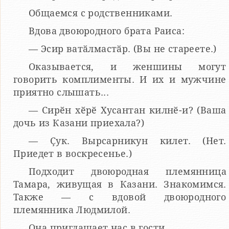
Общаемся с родственниками.
Вдова двоюродного брата Раиса:
— Эсир ватӑлмастӑр. (Вы не стареете.)
Оказывается, и женшины могут
говорить комплименты. И их и мужчине
приятно слышать...
— Сирӗн хӗрӗ Хусантан килнӗ-и? (Ваша
дочь из Казани приехала?)
— Ҫук. Вырсарникун килет. (Нет.
Приедет в воскресенье.)
Подходит двоюродная племянница
Тамара, живущая в Казани. Знакомимся.
Также — с вдовой двоюродного
племянника Людмилой.
Она приглашает нас в гости.