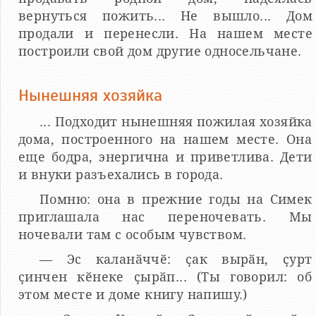
вернуться пожить... Не вышло... Дом
продали и перенесли. На нашем месте
построили свой дом другие односельчане.
Нынешняя хозяйка
... Подходит нынешняя пожилая хозяйка
дома, построенного на нашем месте. Она
еще бодра, энергична и приветлива. Дети
и внуки разъехались в города.
Помню: она в прежние годы на Симек
приглашала нас переночевать. Мы
ночевали там с особым чувством.
— Эс каланӑччӗ: ҫак вырӑн, ҫурт
ҫинчен кӗнеке ҫырӑп... (Ты говорил: об
этом месте и доме книгу напишу.)