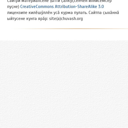
Сайтри материалсене (ытти ҫӑлкуҫсенчен илнисемсӗр
пуҫне)
CreativeCommons Attribution-ShareAlike 3.0
лицензипе килӗшӳллӗн усӑ курма пулать. Сайтпа ҫыхӑннӑ
ыйтусене кунта ярӑр: site(a)chuvash.org