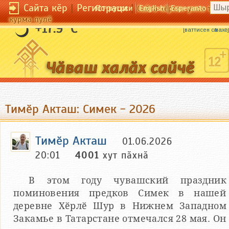
Сайта кӗр
|
Регистраци
|
По-русски
English
Esperanto
Сайта кӗрсен унпа тулли
курма пулӗ
Мулкачӑн хӑлхи вӑрӑм та хӳри кӗске.
+17.9 °C
[
ваттисен сӑмахӗ
]
Тимӗр Акташ: Симек - 2026
Тимӗр Акташ
01.06.2026
20:01
4001
хут пӑхнӑ
В этом году чувашский праздник
поминовения предков Симек в нашей
деревне Хӗрлӗ Шур в Нижнем Западном
Закамье в Татарстане отмечался 28 мая. Он