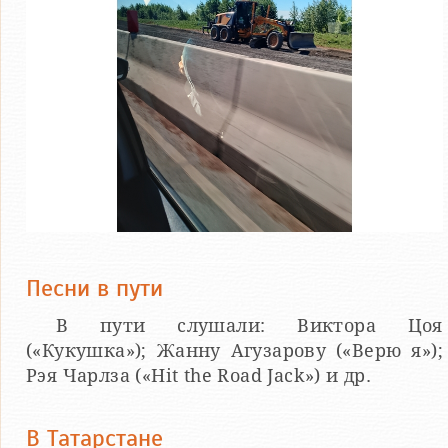
Песни в пути
В пути слушали: Виктора Цоя
(«Кукушка»); Жанну Агузарову («Верю я»);
Рэя Чарлза («Hit the Roаd Jack») и др.
В Татарстане