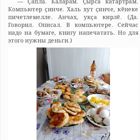
— Ҫапла. Каларӑм. Ҫырса кӑтартрӑм.
Компьютер ҫинче. Халь хут ҫинче, кӗнеке
пичетлемелле. Анчах, укҫа кирлӗ. (Да.
Говорил. Описал. В компьютере. Сейчас
надо на бумаге, книгу напечатать. Но для
этого нужны деньги.)