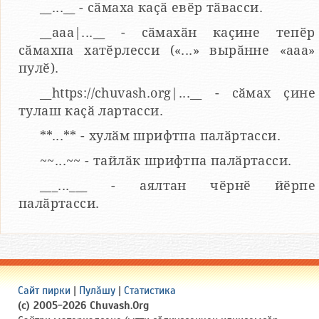
__...__ - сӑмаха каҫӑ евӗр тӑвасси.
__aaa|...__ - сӑмахӑн каҫине тепӗр
сӑмахпа хатӗрлесси («...» вырӑнне «ааа»
пулӗ).
__https://chuvash.org|...__ - сӑмах ҫине
тулаш каҫӑ лартасси.
**...** - хулӑм шрифтпа палӑртасси.
~~...~~ - тайлӑк шрифтпа палӑртасси.
___...___ - аялтан чӗрнӗ йӗрпе
палӑртасси.
Сайт пирки
|
Пулӑшу
|
Статистика
(c) 2005-2026 Chuvash.Org