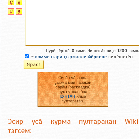
Пурӗ кӗртнӗ:
0
симв. Чи пысӑк виҫе:
1200
симв.
-
комментари ҫырмалли
йӗркепе
килӗшетӗп
Сирӗн чӑвашла
ҫырма май паракан
сарӑм (раскладка)
ҫук пулсан ӑна
КУНТАН
илме
пултаратӑр.
Эсир усӑ курма пултаракан Wiki
тэгсем: