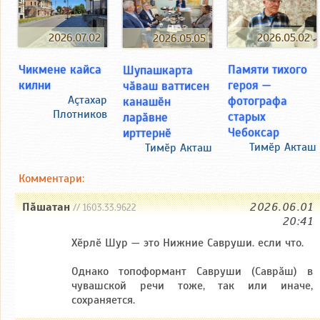
2026.07.02
2026.05.02
2026.05.05
Чикмене кайса
Памяти тихого
Шупашкарта
килни
героя —
чӑваш ваттисен
Аçтахар
фотографа
канашӗн
Плотников
старых
ларӑвне
Чебоксар
ирттернӗ
Тимӗр Акташ
Тимӗр Акташ
Комментари:
Пăшатан
2026.06.01
// 1603.33.9622
20:41
Хӗрлӗ Шур — это Нижние Савруши. если что.
Однако топоформант Савруши (Саврăш) в
чувашской речи тоже, так или иначе,
сохраняется.