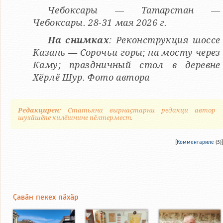
Чебоксары — Татарстан —
Чебоксары. 28-31 мая 2026 г.
На снимках
: Реконструкция шоссе
Казань — Сорочьи горы; на мосту через
Каму; праздничный стол в деревне
Хӗрлӗ Шур. Фото автора
Редакцирен
: Статьяна вырнаҫтарни редакци автор
шухӑшӗпе килӗшнине пӗлтермест.
[
Комментариле
(3)]
Ҫавӑн пекех пӑхӑр