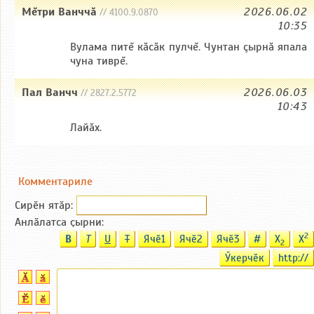
Мĕтри Ванччă
2026.06.02
// 4100.9.0870
10:35
Вулама питĕ кăсăк пулчĕ. Чунтан çырнă япала
чуна тиврĕ.
Пал Ванчч
2026.06.03
// 2827.2.5772
10:43
Лайăх.
Комментариле
Сирӗн ятӑp:
Анлӑлатса ҫырни:
2
B
T
U
T
Ячӗ1
Ячӗ2
Ячӗ3
#
X
X
2
Ӳкерчӗк
http://