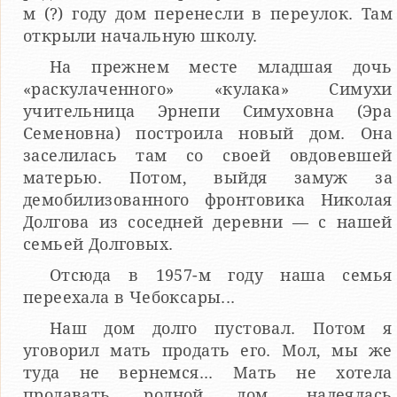
м (?) году дом перенесли в переулок. Там
открыли начальную школу.
На прежнем месте младшая дочь
«раскулаченного» «кулака» Симухи
учительница Эрнепи Симуховна (Эра
Семеновна) построила новый дом. Она
заселилась там со своей овдовевшей
матерью. Потом, выйдя замуж за
демобилизованного фронтовика Николая
Долгова из соседней деревни — с нашей
семьей Долговых.
Отсюда в 1957-м году наша семья
переехала в Чебоксары...
Наш дом долго пустовал. Потом я
уговорил мать продать его. Мол, мы же
туда не вернемся... Мать не хотела
продавать родной дом, надеялась