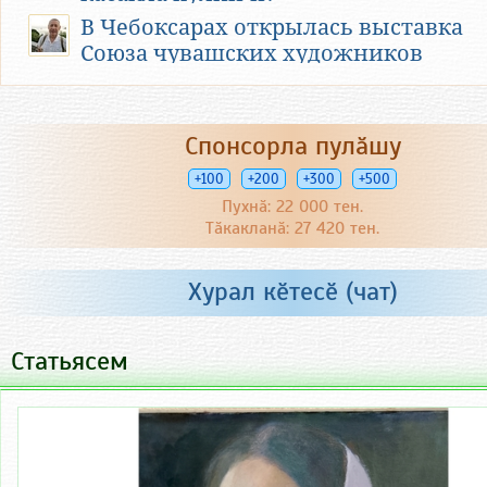
В Чебоксарах открылась выставка
Союза чувашских художников
Учился Фёдоров прилежно. Тогда же
в школе в нем проявились
Спонсорла пулӑшу
лидерские качества личности. В
одной из книг о школьных годах на
+100
+200
+300
+500
фотоиллюстрации Федоров идёт
Пухнӑ: 22 000 тен.
впереди в роли командира группы с
Тӑкакланӑ: 27 420 тен.
бутафорским «автоматом» в руках.
Федоров успешно закончил
Хурал кӗтесӗ (чат)
Толиковскую среднюю школу в 1975
году.
Статьясем
Абитуриент Федоров опоздал утром
на самолет в Ленинград в военное
училище. И его судьба сложилась
по-другому. Об этом тоже говорится
в книге.