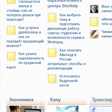
образовательного
строящегося
центра DissHelp
жилья в
Инҫе 
Семья Федоровых переехала в
столице: как не
сипле
другую деревню — Миснеры
потерять деньги при
Как выбрать
Чебоксарского района ЧАССР.
«Илем
переезде?
тему и
тата 
подготовить
Как устроен
дипломную работу:
Чикме
дрейтеллер и
советы студентам и
килни
как он
возможности сервиса
передаёт вращающий
Workspay
момент?
Как оплатить
Как узнать
Айклауд в
задолженность
России:
по кредитной
актуальные способы и
карте
рекомендации
Остеосинтез
бедренной
В 2019 году автор этих строк побывал
кости
там и осмотрел бывшую усадьбу
Федоровых с большим огородом
около 40 соток. Там семья
экономика
кану
транспо
выращивала картофель и ранние
зелень и овощи на продажу на