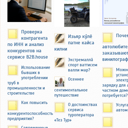
базаре в Чебоксарах и
Новочебоксарске. Продукцию
вывозили на мотоцикле с коляской
через мост над речкой Кукшум.
Проверка
Поче
Изьяр кӳлӗ
контрагента
патне кайса
по ИНН и анализ
автолюбите
килни
конкурентов на
заказываю
сервисе B2B.house
винилогра
Экстремаллӑ
спорт ваттисем
Использование
Можн
валли мар?
бывших в
устан
употреблении
Осеннее
элект
труб в
зарядку для 
промышленности и
сентиментальное
частном доме
строительстве
Николай Фёдоров вспоминал, как он
путешествие
потребуется?
иногда, помогая отцу, сам продавал
Как повысить
О достоинствах
Услуг
овощи на базаре Чебоксар.
сервиса
автом
конкурентоспособность
туроператора
Миснеры — деревня небольшая.
предприятия?
«Тез Тур»
Федоров учился в средней школе в
соседней деревне Толиково, куда
Современные