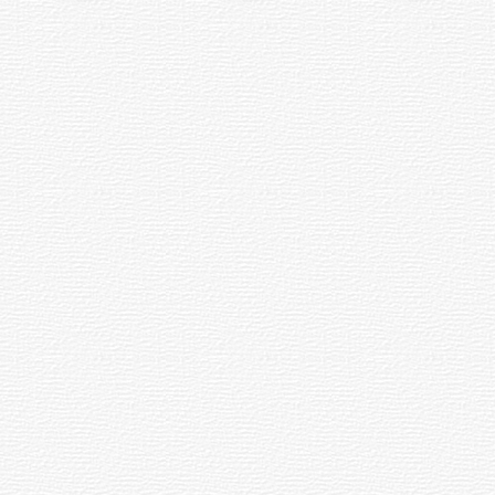
начали строить город-спутник
Чебоксар, позднее названный
Новочебоксарском.
Трагедия 13 снесенных
чувашских деревень
При строительстве химкомбината и
нового города власти снесли 13
чувашских деревень. Сельчане
восприняли это как трагедию. Их