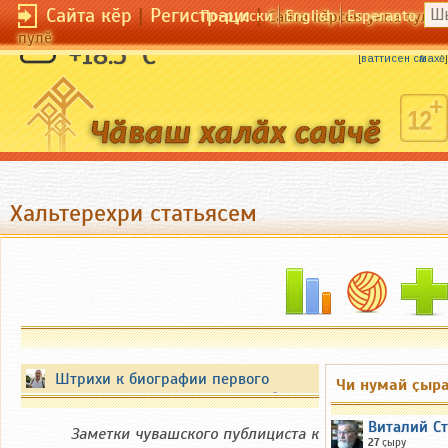
Сайта кӗр
|
Регистраци
|
По-русски
English
Esperanto
Сайта кӗрсен унпа тулли
пулӗ
Мӗн акнӑ, ҫав шӑтать.
+18.5 °C
[
ваттисен сӑмахӗ
]
Хальтерехри статьясем
Штрихи к биографии первого
Чи нумай ҫыр
Президента Чувашской Республики
Виталий С
Заметки чувашского публициста к
27
ҫыру