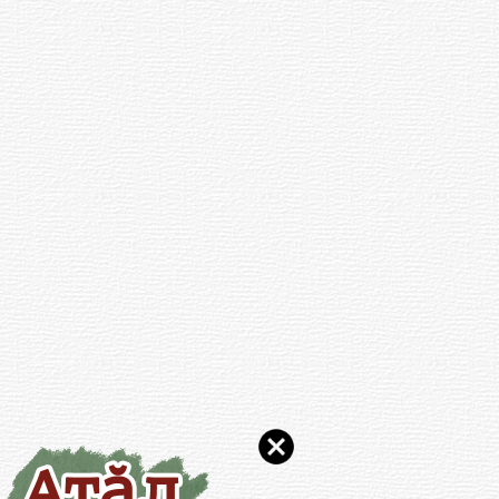
переселили в город Спутник и
поселок Новое Атлашево
Чебоксарского района. Те, кто не
хотел расставаться с крестьянской
жизнью, покупали дома в соседних
деревнях. При этом, как вспоминают
местные жители, компенсации за
снесенные крестьянские дома и
усадьбы не выплачивались.
Жители снесенных деревень сильно
переживали экстремальную
ситуацию.
После вступления в должность
Президента Чувашии его земляки
попросили Федорова и власти
Новочебоксарска увековечить память
снесенных деревень. Проект
разработала архитектор Н.А.Рожкова.
Композиция называется «Фонтан
памяти». Он торжественно открыт в
2003 году в Новочебоксарске в