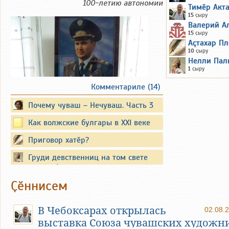
100-летию автономии
Тимӗр Акт
15
ҫыру
Валерий А
15
ҫыру
Аçтахар Пл
10
ҫыру
Нелли Пал
1
ҫыру
Комментариле (14)
Почему чуваш – Нечуваш. Часть 3
Вместо предисловия
Как волжские булгары в XXI веке
татарами стали
Приговор хатӗр?
Существуют официальные
опубликованные биографии
Груди девственниц на том свете
известных политиков. Они также
кусать будут змеи злые...
публикуют свои воспоминания.
Ҫӗннисем
Но все события и обстоятельства из
их жизни объять невозможно. Между
В Чебоксарах открылась
02.08.
тем, иногда самое интересное
выставка Союза чувашских художн
остаётся неизвестным