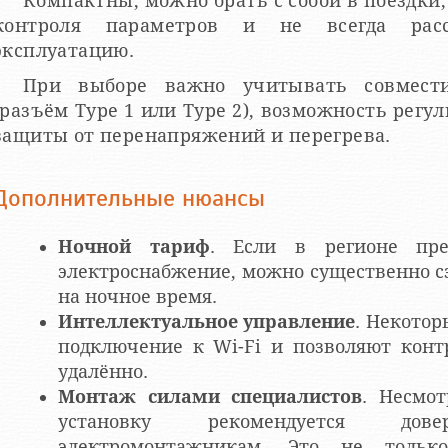
Компактны, можно брать с собой в поездки
контроля параметров и не всегда рас
эксплуатацию.
При выборе важно учитывать совмести
(разъём Type 1 или Type 2), возможность рег
защиты от перенапряжений и перегрева.
Дополнительные нюансы
Ночной тариф
. Если в регионе пре
электроснабжение, можно существенно с
на ночное время.
Интеллектуальное управление
. Некото
подключение к Wi-Fi и позволяют конт
удалённо.
Монтаж силами специалистов
. Несмот
установку рекомендуется дове
электромонтажникам. Это не тольк