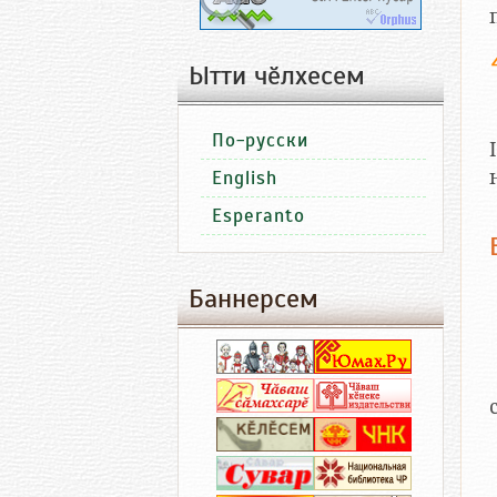
Ытти чӗлхесем
По-русски
English
Esperanto
Баннерсем