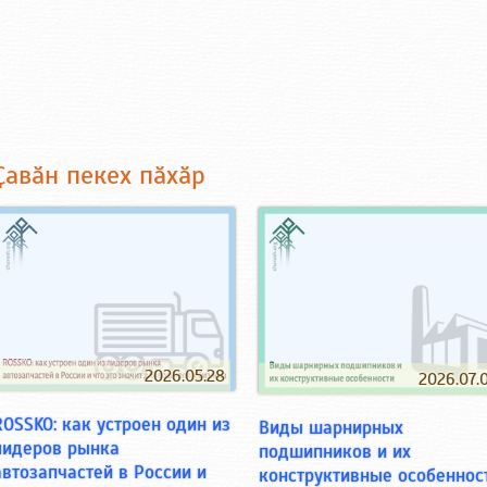
Ҫавӑн пекех пӑхӑр
2026.05.28
2026.07.
ROSSKO: как устроен один из
Виды шарнирных
лидеров рынка
подшипников и их
автозапчастей в России и
конструктивные особеннос