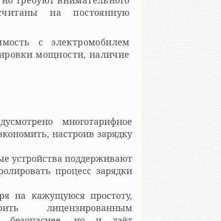
, но требуют внимательного
считаны на постоянную
мость с электромобилем
улировки мощности, наличие
дусмотрено многотарифное
экономить, настроив зарядку
рые устройства поддерживают
ролировать процесс зарядки
ря на кажущуюся простоту,
рить лицензированным
о безопаснее, но и даёт