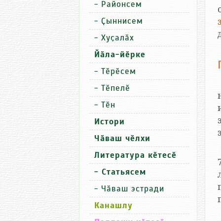
-
Районсем
-
Ҫыннисем
-
Хуҫалӑх
Йӑла-йӗрке
-
Тӗрӗсем
-
Тӗпелӗ
-
Тӗн
Истори
Чӑваш чӗлхи
Литература кӗтесӗ
- Статьясем
-
Чӑваш эстради
Канашлу