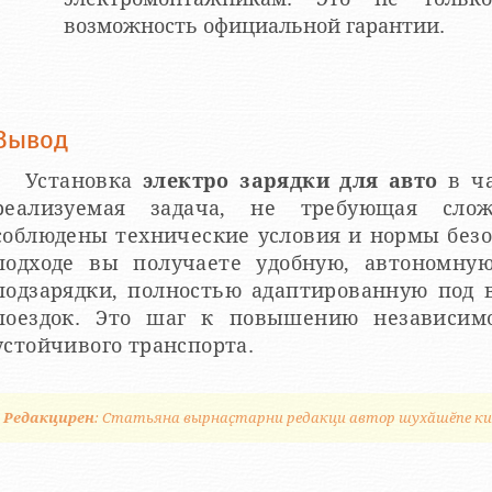
возможность официальной гарантии.
Вывод
Установка
электро зарядки для авто
в ча
реализуемая задача, не требующая слож
соблюдены технические условия и нормы без
подходе вы получаете удобную, автономну
подзарядки, полностью адаптированную под 
поездок. Это шаг к повышению независим
устойчивого транспорта.
Редакцирен
: Статьяна вырнаҫтарни редакци автор шухӑшӗпе к