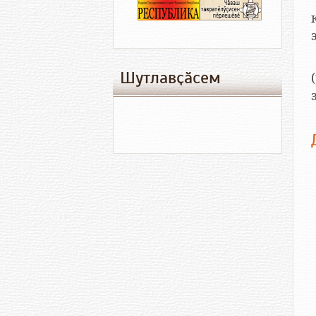
Шутлавҫӑсем