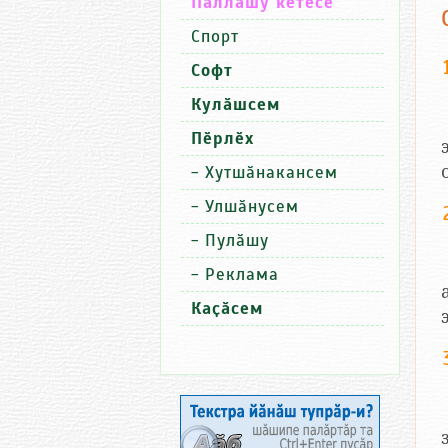
Паллашу кӗтесӗ
Спорт
Софт
Кулӑшсем
Пӗрлӗх
-
Хутшӑнакансем
-
Улшӑнусем
-
Пулӑшу
-
Реклама
Каҫӑсем