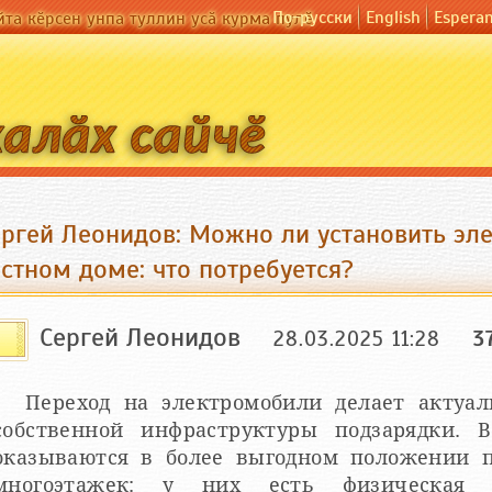
По-русски
English
Espera
йта кӗрсен унпа туллин усӑ курма пулӗ
ергей Леонидов: Можно ли установить эле
стном доме: что потребуется?
Сергей Леонидов
28.03.2025 11:28
3
Переход на электромобили делает актуа
собственной инфраструктуры подзарядки. 
оказываются в более выгодном положении 
многоэтажек: у них есть физическая в