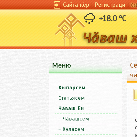
Сайта кӗр
|
Регистраци
|
Са
+18.0 °C
Меню
С
ча
Хыпарсем
Статьясем
Чӑваш Ен
-
Чӑвашсем
-
Хуласем