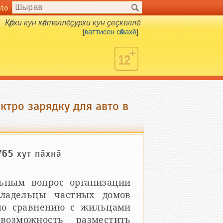
nto
Кӗрхи кун кӗлтеллӗ, ҫурхи кун ҫеҫкеллӗ.
[
ваттисен сӑмахӗ
]
ктро зарядку для авто в
765
хут пӑхнӑ
льным вопрос организации
Владельцы частных домов
по сравнению с жильцами
озможность разместить