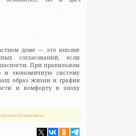
стном доме — это вполне
ных согласований, если
опасности. При правильном
ю и экономичную систему
ваш образ жизни и график
ости и комфорту в эпоху
илӗшнине пӗлтермест.