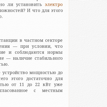
жно ли установить
электро
ложностей? И что для этого
о.
станции в частном секторе
шения — при условии, что
ание и соблюдаются нормы
вие — наличие стабильного
тью.
е устройство мощностью до
его этого достаточно для
тью от 11 до 22 кВт уже
огласованное с местным