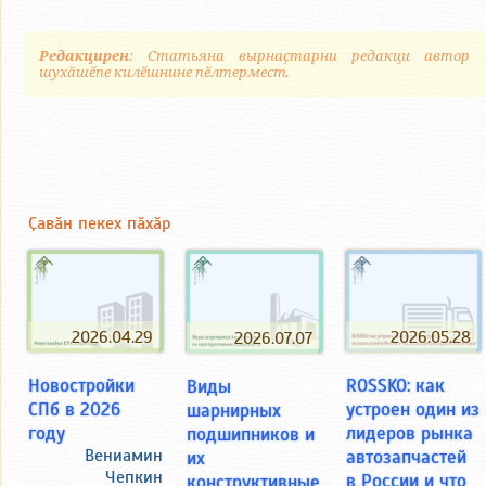
Редакцирен
: Статьяна вырнаҫтарни редакци автор
шухӑшӗпе килӗшнине пӗлтермест.
Ҫавӑн пекех пӑхӑр
2026.04.29
2026.05.28
2026.07.07
Новостройки
ROSSKO: как
Виды
СПб в 2026
устроен один из
шарнирных
году
лидеров рынка
подшипников и
Вениамин
автозапчастей
их
Чепкин
в России и что
конструктивные