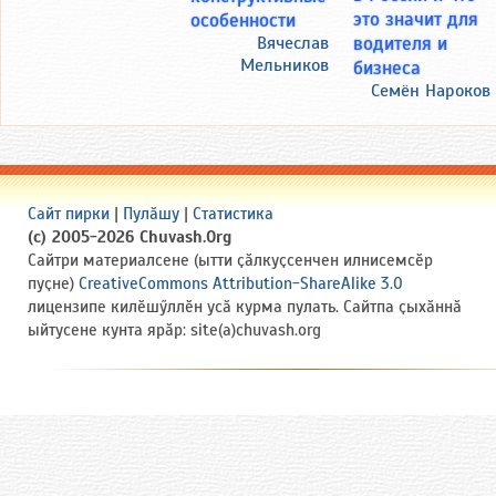
это значит для
особенности
водителя и
Вячеслав
Мельников
бизнеса
Семён Нароков
Сайт пирки
|
Пулӑшу
|
Статистика
(c) 2005-2026 Chuvash.Org
Сайтри материалсене (ытти ҫӑлкуҫсенчен илнисемсӗр
пуҫне)
CreativeCommons Attribution-ShareAlike 3.0
лицензипе килӗшӳллӗн усӑ курма пулать. Сайтпа ҫыхӑннӑ
ыйтусене кунта ярӑр: site(a)chuvash.org