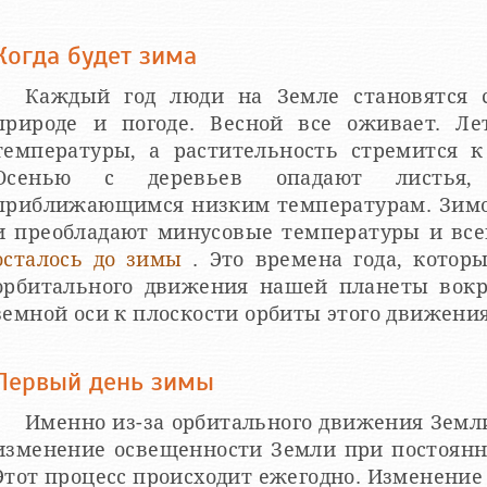
Когда будет зима
Каждый год люди на Земле становятся 
природе и погоде. Весной все оживает. Л
температуры, а растительность стремится к
Осенью с деревьев опадают листья,
приближающимся низким температурам. Зимой
и преобладают минусовые температуры и вс
осталось до зимы
. Это времена года, котор
орбитального движения нашей планеты вокр
земной оси к плоскости орбиты этого движения
Первый день зимы
Именно из-за орбитального движения Земл
изменение освещенности Земли при постоянн
Этот процесс происходит ежегодно. Изменени