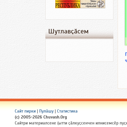
Шутлавҫӑсем
Сайт пирки
|
Пулӑшу
|
Статистика
(c) 2005-2026 Chuvash.Org
Сайтри материалсене (ытти ҫӑлкуҫсенчен илнисемсӗр пуҫ