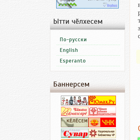
Ытти чӗлхесем
По-русски
English
Esperanto
Баннерсем