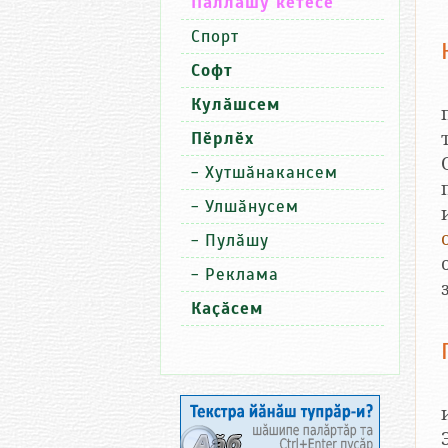
Паллашу кӗтесӗ
Спорт
Софт
Кулӑшсем
Пӗрлӗх
-
Хутшӑнакансем
-
Улшӑнусем
-
Пулӑшу
-
Реклама
Каҫӑсем