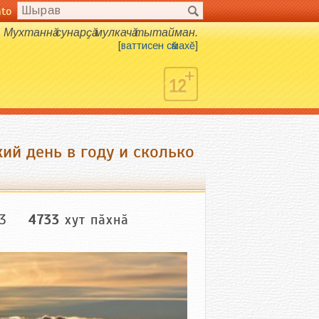
nto
Мухтаннӑ сунарҫӑ мулкачӑ тытайман.
[
ваттисен сӑмахӗ
]
ий день в году и сколько
23
4733
хут пӑхнӑ