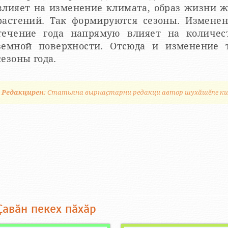
влияет на изменение климата, образ жизни 
растений. Так формируются сезоны. Измене
течение года напрямую влияет на количес
земной поверхности. Отсюда и изменение 
сезоны года.
Редакцирен
: Статьяна вырнаҫтарни редакци автор шухӑшӗпе к
Ҫавӑн пекех пӑхӑр