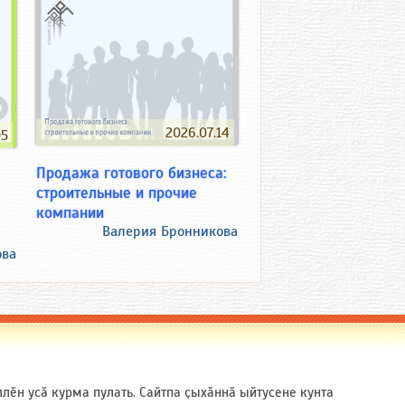
2026.07.14
05
Продажа готового бизнеса:
строительные и прочие
компании
Валерия Бронникова
ова
ӗн усӑ курма пулать. Сайтпа ҫыхӑннӑ ыйтусене кунта