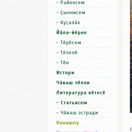
-
Районсем
-
Ҫыннисем
-
Хуҫалӑх
Йӑла-йӗрке
-
Тӗрӗсем
-
Тӗпелӗ
-
Тӗн
Истори
Чӑваш чӗлхи
Литература кӗтесӗ
- Статьясем
-
Чӑваш эстради
Канашлу