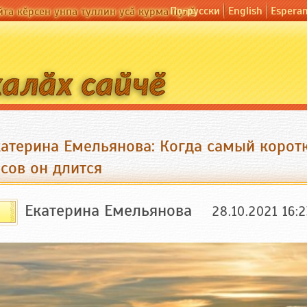
По-русски
English
Espera
йта кӗрсен унпа туллин усӑ курма пулӗ
катерина Емельянова: Когда самый коротк
сов он длится
Екатерина Емельянова
28.10.2021 16: