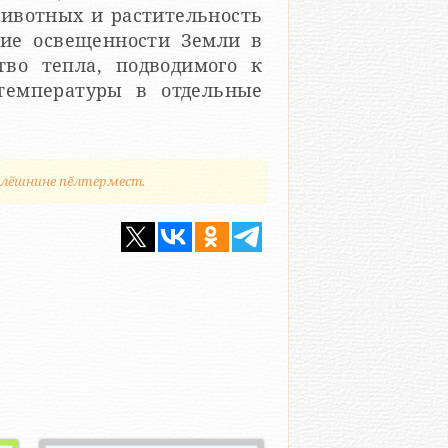
животных и растительность
ние освещенности Земли в
тво тепла, подводимого к
температуры в отдельные
илӗшнине пӗлтермест.