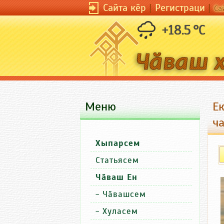
Сайта кӗр
|
Регистраци
|
Са
+18.5 °C
Меню
Е
ча
Хыпарсем
Статьясем
Чӑваш Ен
-
Чӑвашсем
-
Хуласем