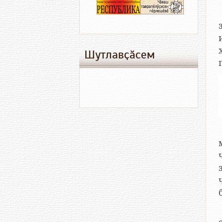
Шутлавҫӑсем