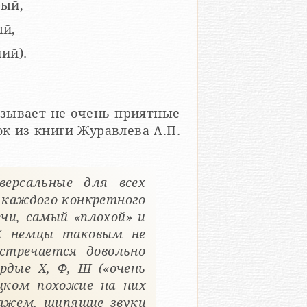
рый,
ый,
ий).
вызывает не очень приятные
ерсальные для всех
 каждого конкретного
ечи, самый «плохой» и
 X немцы таковым не
стречается довольно
дые X, Ф, Ш («очень
ецком похожие на них
кажем, шипящие звуки