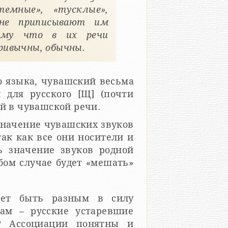
темные», «тусклые»,
 не приписывают им
тому что в их речи
ривычны, обычны.
о языка, чувашский весьма
 для русского [Щ] (почти
ый в чувашской речи.
значение чувашских звуков
ак как все они носители и
ть значение звуков родной
бом случае будет «мешать»
жет быть разным в силу
вам – русские устаревшие
а)? Ассоциации понятны и