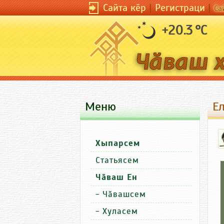
Сайта кӗр
|
Регистраци
|
Са
+20.3 °C
Меню
Ел
Хыпарсем
Статьясем
Чӑваш Ен
-
Чӑвашсем
-
Хуласем