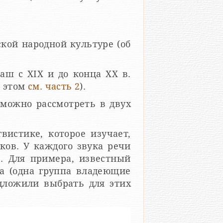
кой народной культуре (об
аш с XIX и до конца ХХ в.
об этом
см. часть 2
).
 можно рассмотреть в двух
вистике, которое изучает,
. У ка­ж­до­го зву­ка ре­чи
­ние. Для примера, известный
та (одна группа владеющие
дложили выбрать для этих