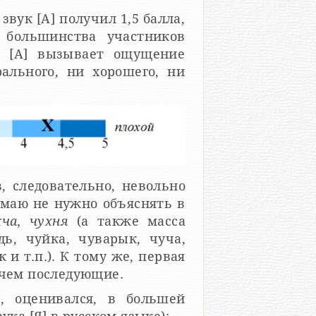
вук [А] получил 1,5 балла,
у большинства участников
ук [А] вызывает ощущение
рального, ни хорошего, ни
, следовательно, невольно
умаю не нужно объяснять в
кча, чухня
(а также масса
ь, чуйка, чуварык, чуча,
 и т.п.). К тому же, первая
 чем последующие.
, оценивался, в большей