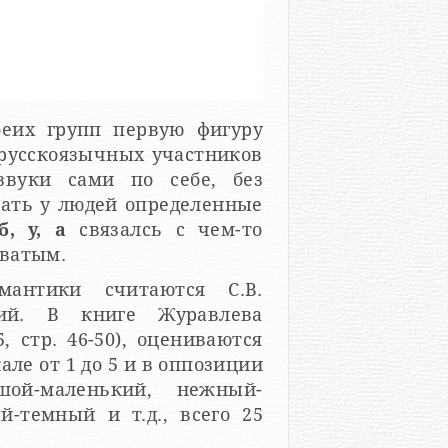
еих групп первую фигуру
у русскоязычных участников
вуки сами по себе, без
вать у людей определенные
б, у, а
связалсь с чем-то
оватым.
мантики считаются С.В.
ий. В книге Журавлева
ле от 1 до 5 и в оппозиции
ьшой-маленький, нежный-
-темный и т.д., всего 25