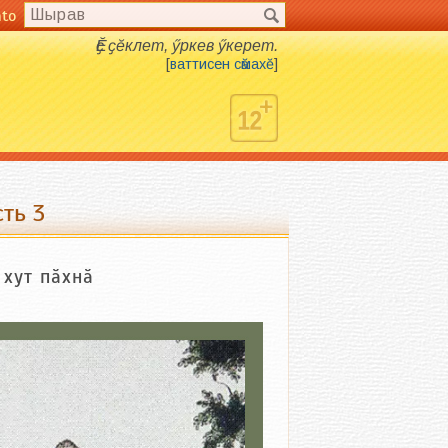
nto
Ӗҫ ҫӗклет, ӳркев ӳкерет.
[
ваттисен сӑмахӗ
]
ть 3
хут пӑхнӑ