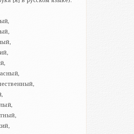
степени, так (для примера приведена оценка звука [Я] в русском языке):
ый,
лый,
ный,
ий,
й,
пасный,
чественный,
,
глый,
стный,
кий,