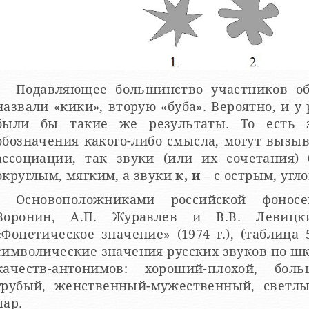
Подавляющее большинство участников об
назвали «кики», вторую «буба». Вероятно, и 
были бы такие же результаты. То есть з
обозначения какого-либо смысла, могут вызы
ассоциации, так звуки (или их сочетания)
округлым, мягким, а звуки
к, и
– с острым, угл
Основоположниками российской фоносе
Воронин, А.П. Журавлев и В.В. Левицк
Фонетическое значение» (1974 г.), (таблица 5, стр. 46-50), оцениваются
символические значения русских звуков по шка
качеств-антонимов: хороший-плохой, бол
грубый, женственный-мужественный, светлый
пар.