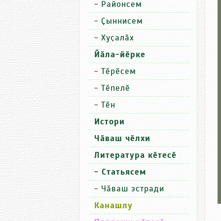
-
Районсем
-
Ҫыннисем
-
Хуҫалӑх
Йӑла-йӗрке
-
Тӗрӗсем
-
Тӗпелӗ
-
Тӗн
Истори
Чӑваш чӗлхи
Литература кӗтесӗ
- Статьясем
-
Чӑваш эстради
Канашлу