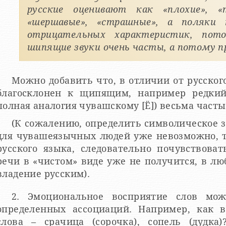
русские оценивают как «плохие», «
«шершавые», «страшные», а поляки
отрицательных характеристик, по
шипящие звуки очень часты, а потому п
Можно добавить что, в отличии от русског
благосклонен к щипящим, например редкий
полная аналогия чувашскому [Ё]) весьма част
(К сожалению, определить символическое 
для чувашеязычных людей уже невозможно, т
русского языка, следовательно почувствова
речи в «чистом» виде уже не получится, в лю
владение русским).
2. Эмоциональное восприятие слов мо
определенных ассоциаций. Например, как 
слова – срачица (сорочка), сопель (дудк