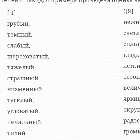
([Я]
[Ч]
нежн
грубый,
свет
темный,
силь
слабый,
гладк
шероховатый,
легки
тяжелый,
безо
страшный,
вели
низменный,
яркий
тусклый,
окру
угловатый,
радо
печальный,
гром
тихий,