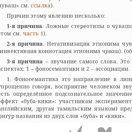
чуваш» см.
ссылка
).
Причин этому явлению несколько:
1-я причина
. Ложные стереотипы о чувашс
этом см.
часть 1
).
2-я причина
. Негативизация этнонима чув
(инвективная коннотация этнонима
чуваш
). (
3-я причина
– звучание самого слова. Это
аспектах: 1 – фоносемантики и 2 – ассоциации.
1. Фоносемантика это направление в линг
упрощенно говоря, восприятие человеком звуков
есть оп­ре­де­лён­ное под­соз­на­тель­ное зна­че
эффект «буба-кики»: участникам эксперимен
английским, другая тамильским языком) пре
фигур названия из двух слов «буба» и «кики».