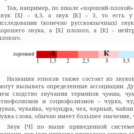
Так, например, по шкале «хороший-плохой» з
звук [Х] – 4,3, а звук [К] – 3, то есть 
исследования (конечно русскоязычных) зв
хорошего звука, а [Х] плохого, а [К] – нейт
плохого.
Названия этносов также состоят из звуков
могут вызывать определенные ассоциации. Д
чем сходство звучания терминов
чуваш, чу
этнофолизмов и социофолизмов – чурка, чуд
чувак, чувайка, чучундра, чех, черный, чайник
буква слова, обычно имеет большее значение,
Звук [Ч] по выше приведенной системе