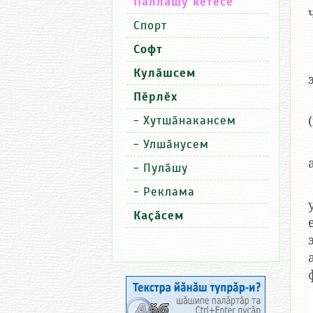
Паллашу кӗтесӗ
Спорт
Софт
Кулӑшсем
Пӗрлӗх
-
Хутшӑнакансем
-
Улшӑнусем
-
Пулӑшу
-
Реклама
Каҫӑсем