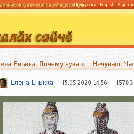
По-русски
English
Espera
йта кӗрсен унпа туллин усӑ курма пулӗ
ена Енькка: Почему чуваш – Нечуваш. Час
Елена Енькка
15.05.2020 14:56
15700