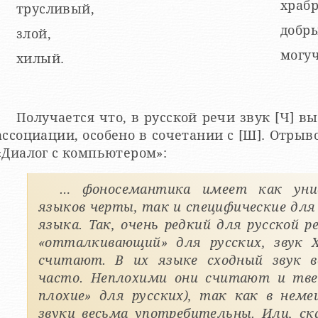
храб
трусливый,
добр
злой,
могуч
хилый.
Получается что, в русской речи звук [Ч] 
ссоциации, особено в сочетании с [Ш]. Отрывок из книги Журавлева А.П.
«Диалог с компьютером»:
… фоносемантика имеет как унив
языков черты, так и специфические для
языка. Так, очень редкий для русской р
«отталкивающий» для русских, звук
считают. В их языке сходный звук в
часто. Неплохими они считают и твер
плохие» для русских), так как в нем
звуки весьма употребительны. Или, с