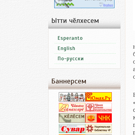
Ытти чӗлхесем
Esperanto
English
По-русски
Баннерсем
«