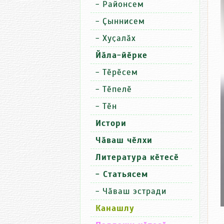
-
Районсем
-
Ҫыннисем
-
Хуҫалӑх
Йӑла-йӗрке
-
Тӗрӗсем
-
Тӗпелӗ
-
Тӗн
Истори
Чӑваш чӗлхи
Литература кӗтесӗ
- Статьясем
-
Чӑваш эстради
Канашлу