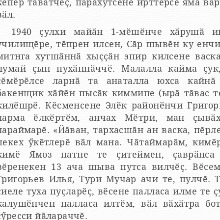
кӗпер тӑватчӗҫ, пӑрахутсене ирттерсе яма ва
вӑл.
1940 ҫулхи майӑн 1-мӗшӗнче хӑрушӑ и
училищӗре, тӗпрен илсен, Сӑр шывӗн ку енчи
митнга хутшӑннӑ хыҫҫӑн эпир килсене васка
нумай ҫын пухӑннӑччӗ. Малалла кайма ҫук
ҫӗмӗрӗлсе ларнӑ та анаталла юхса кайнӑ
бакенщик хӑйӗн пысӑк киммипе (ырӑ тӑвас те
килӗшрӗ. Кӗсменсене Элӗк районӗнчи Григор
ларма ӗлкӗртӗм, анчах Мӗтри, ман ҫывӑх
лараймарӗ. «Йӑван, тархасшӑн ан васка, пӗрл
пекех ӳкӗтлерӗ вӑл мана. Чӑтаймарӑм, кимӗ
кимӗ Ямоз патне те ҫитеймен, ҫаврӑнса
вӗренекен 13 ача шыва путса вилчӗҫ. Вӗс
Григорьев Илья, Тури Мучар ачи те, пулчӗ. 
ҫиеле туха пуҫларӗҫ, вӗсене палласа илме те ҫ
калушӗнчен палласа илтӗм, вӑл вӑхӑтра бо
ҫӳресси йӑлараччӗ.