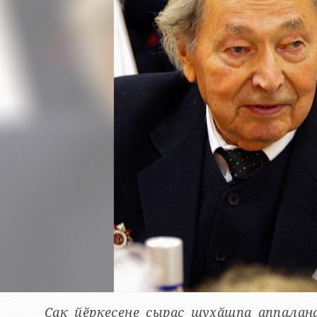
Ҫак йӗркесене ҫырас шухӑшпа аппалан