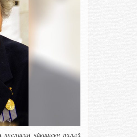
а пуҫласан чӑвашсен паллӑ