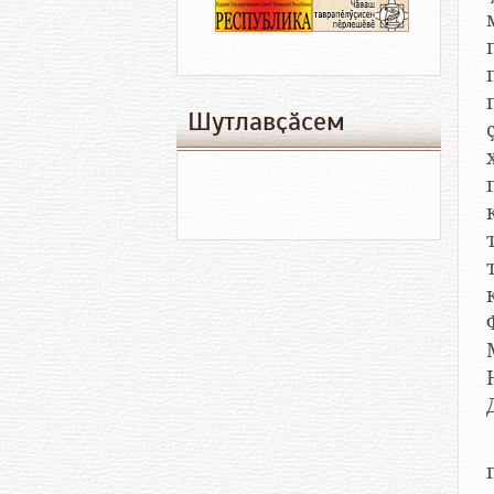
Шутлавҫӑсем