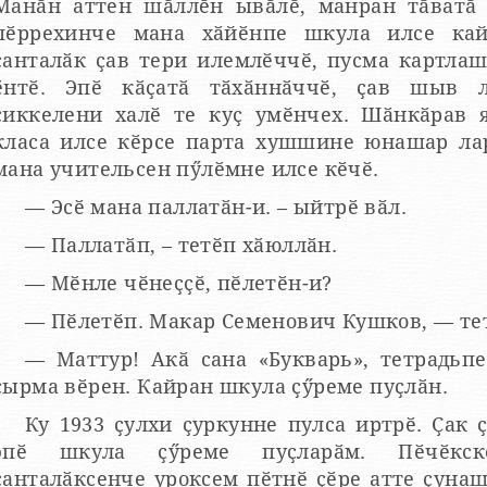
Манӑн аттен шӑллӗн ывӑлӗ, манран тӑватӑ 
пӗррехинче мана хӑйӗнпе шкула илсе кай
ҫанталӑк ҫав тери илемлӗччӗ, пусма картла
ӗнтӗ. Эпӗ кӑҫатӑ тӑхӑннӑччӗ, ҫав шыв л
сиккелени халӗ те куҫ умӗнчех. Шӑнкӑрав 
класа илсе кӗрсе парта хушшине юнашар лар
мана учительсен пӳлӗмне илсе кӗчӗ.
— Эсӗ мана паллатӑн-и. – ыйтрӗ вӑл.
— Паллатӑп, – тетӗп хӑюллӑн.
— Мӗнле чӗнеҫҫӗ, пӗлетӗн-и?
— Пӗлетӗп. Макар Семенович Кушков, — те
— Маттур! Акӑ сана «Букварь», тетрадьп
ҫырма вӗрен. Кайран шкула ҫӳреме пуҫлӑн.
Ку 1933 ҫулхи ҫуркунне пулса иртрӗ. Ҫак 
эпӗ шкула ҫӳреме пуҫларӑм. Пӗчӗкск
ҫанталӑксенче уроксем пӗтнӗ ҫӗре атте ҫуна