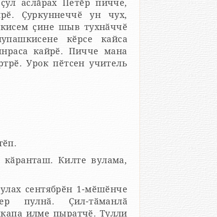
ҫул аслӑрах Петӗр пичче,
рӗ. Ҫуркуннеччӗ ун чух,
шкисем ҫине шыв тухнӑччӗ
упашкисене кӗрсе кайса
янраса кайрӗ. Пичче мана
трӗ. Урок пӗтсен учитель
тӗп.
е кӑранташ. Килте вулама,
ҫулах сентябрӗн 1-мӗшӗнче
ер пулнӑ. Ҫил-тӑманлӑ
шкапа илме пыратчӗ. Тулли