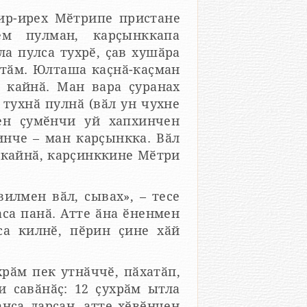
 ир-ирех Мӗтрипе пристане
ем пулман, карҫынккапа
а пулса тухрӗ, ҫав хушӑра
лтӑм. Юлташа каҫнӑ-каҫман
а кайнӑ. Ман вара ҫуранах
тухнӑ пулнӑ (вӑл ун чухне
сен ҫумӗнчи уй хапхинчен
инче – ман карҫынкка. Вӑл
 кайнӑ, карҫинккине Мӗтри
вилмен вӑл, сывах», – тесе
са панӑ. Атте ӑна ӗненмен
са килнӗ, пӗрин ҫине хӑй
рӑм пек утнӑччӗ, пӑхатӑп,
и савӑнӑҫ: 12 ҫухрӑм ытла
нса ларсан, атте хӗвӗнчен