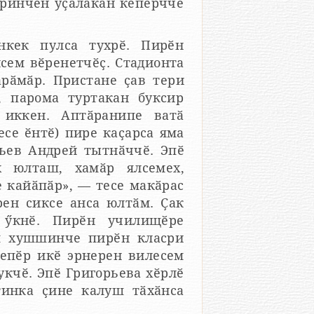
рринчен уҫӑлакан кӗперччӗ
нкек пулса тухрӗ. Пирӗн
сем вӗренетчӗҫ. Стадионта
рӑмӑр. Пристане ҫав тери
, парома туртакан буксир
 иккен. Аптӑранипе ватӑ
се ӗнтӗ) пире каҫарса яма
ьев Андрей тытнӑччӗ. Эпӗ
 юлташ, хамӑр ялсемех,
е кайӑпӑр», — тесе макӑрас
рен сиксе анса юлтӑм. Ҫак
 ӳкнӗ. Пирӗн училищӗре
ем хушшинче пирӗн класри
Тепӗр икӗ эрнерен вилесем
укчӗ. Эпӗ Григорьева хӗрлӗ
тинка ҫине калуш тӑхӑнса