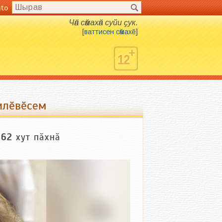
nto
Чӑн сӑмахӑн суйи ҫук.
[
ваттисен сӑмахӗ
]
илӗвӗсем
862
хут пӑхнӑ