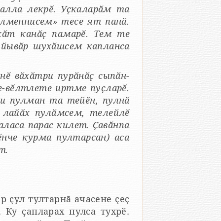
алла лекрӗ. Уҫкаларӑм та
илменнисем» тесе ят панӑ.
хӑт канӑҫ памарӗ. Тем те
н йывӑр шухӑшсем капланса
ӗ вӑхӑтри пурӑнӑҫ сыпӑн-
е-вӗлтлете иртме пуҫларӗ.
ни пулман та тейӗн, пулнӑ
и лайӑх пулӑмсем, телейлӗ
аласа парас килет. Ҫавӑнпа
ӗнче курма пултарсан) аса
т.
р ҫул тултарнӑ ачасене ҫеҫ
 Ку ҫапларах пулса тухрӗ.