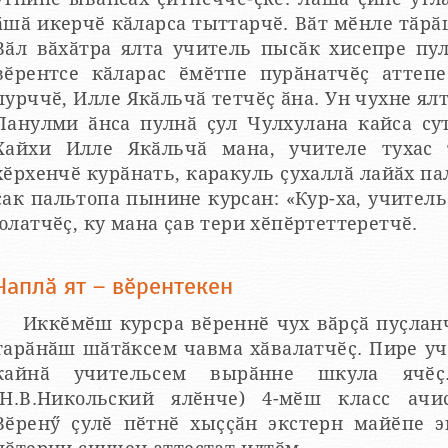
ӑшӑ икерчӗ кӑларса тыттарчӗ. Вӑт мӗнле тӑрӑ
Вӑл вӑхӑтра ялта учитель пысӑк хисепре пу
вӗрентсе кӑларас ӗмӗтпе пурӑнатчӗҫ аттепе
пурччӗ, Илле Якӑльчӑ тетчӗҫ ӑна. Ун чухне ялт
Панулми ӑнса пулнӑ ҫул Чулхулана кайса сут
Хайхи Илле Якӑльчӑ мана, учителе тухас 
хӗрхенчӗ курӑнать, каракуль ҫухаллӑ лайӑх па
ҫак пальтопа пынине курсан: «Кур-ха, учитель 
юлатчӗҫ, ку мана ҫав тери хӗпӗртеттеретчӗ.
Чаплӑ ят – вӗрентекен
Иккӗмӗш курсра вӗреннӗ чух вӑрҫӑ пуҫланч
тарӑнӑш шӑтӑксем чавма хӑвалатчӗҫ. Пире у
кайнӑ учительсем вырӑнне шкула ячӗҫ
(Н.В.Никольский ялӗнче) 4-мӗш класс ачи
Вӗренӳ ҫулӗ пӗтнӗ хыҫҫӑн экстерн майӗпе 