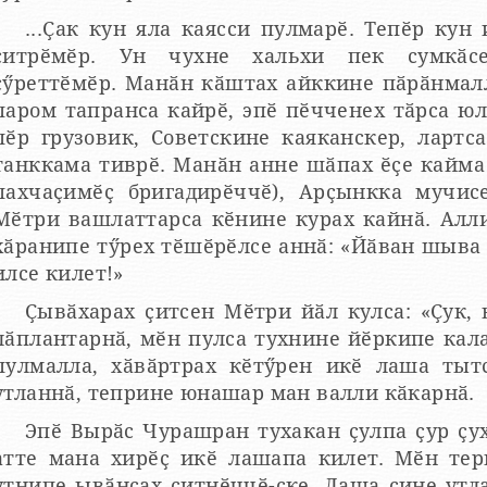
...Ҫак кун яла каясси пулмарӗ. Тепӗр кун
ҫитрӗмӗр. Ун чухне хальхи пек сумкӑс
ҫӳреттӗмӗр. Манӑн кӑштах айккине пӑрӑнмалл
паром тапранса кайрӗ, эпӗ пӗчченех тӑрса ю
пӗр грузовик, Советскине каяканскер, лартс
танккама тиврӗ. Манӑн анне шӑпах ӗҫе кайма 
пахчаҫимӗҫ бригадирӗччӗ), Арҫынкка мучи
Мӗтри вашлаттарса кӗнине курах кайнӑ. Алл
хӑранипе тӳрех тӗшӗрӗлсе аннӑ: «Йӑван шыва
илсе килет!»
Ҫывӑхарах ҫитсен Мӗтри йӑл кулса: «Ҫук, 
лӑплантарнӑ, мӗн пулса тухнине йӗркипе кала
пулмалла, хӑвӑртрах кӗтӳрен икӗ лаша тыт
утланнӑ, теприне юнашар ман валли кӑкарнӑ.
Эпӗ Вырӑс Чурашран тухакан ҫулпа ҫур ҫух
атте мана хирӗҫ икӗ лашапа килет. Мӗн тер
утнипе ывӑнсах ҫитнӗччӗ-ҫке. Лаша ҫине утла