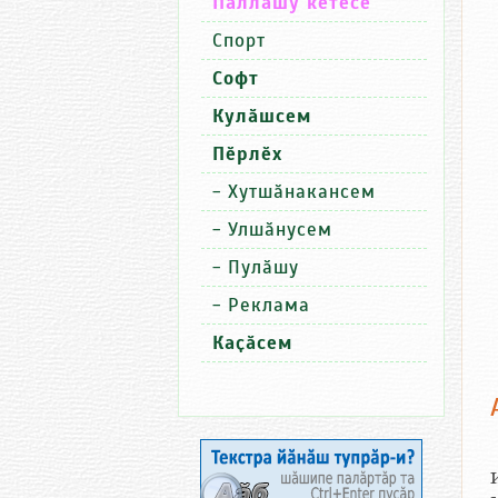
Паллашу кӗтесӗ
Спорт
Софт
Кулӑшсем
Пӗрлӗх
-
Хутшӑнакансем
-
Улшӑнусем
-
Пулӑшу
-
Реклама
Каҫӑсем