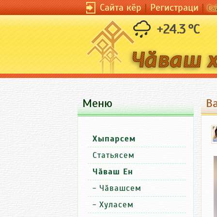
Сайта кӗр
|
Регистраци
|
Са
+24.3 °C
Меню
В
Хыпарсем
Статьясем
Чӑваш Ен
-
Чӑвашсем
-
Хуласем