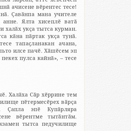
шнӑ ачисене вӗрентес тесе!
лнӑ. Ҫавӑнпа мана учителе
 анне. Ялта хисеплӗ ватӑ
и халӑх укҫа тытса курман.
са кӑна пӑртак укҫа тунӑ.
тесе тапаҫланакан ачана,
льто илсе пачӗ. Хӑшӗсем эп
пекех пулса кайнӑ», – тесе
ӗ. Халӑха Сӑр хӗррине тем
чилище пӗтермесӗрех вӑрҫа
. Ҫапла эпӗ Купӑрляра
сене вӗрентме тытӑнтӑм.
экзамен тытса педучилище