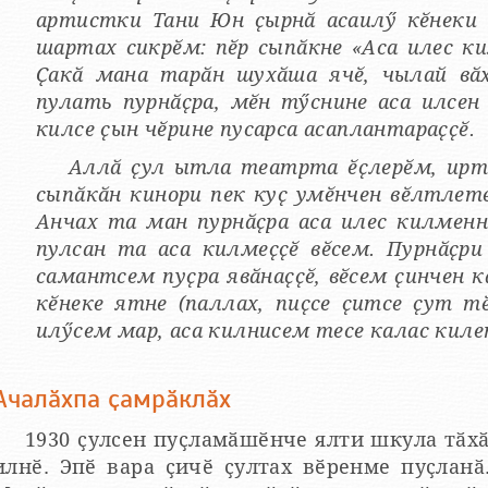
артистки Тани Юн ҫырнӑ асаилӳ кӗнеки 
шартах сикрӗм: пӗр сыпӑкне «Аса илес к
Ҫакӑ мана тарӑн шухӑша ячӗ, чылай вӑ
пулать пурнӑҫра, мӗн тӳснине аса илсе
килсе ҫын чӗрине пусарса асаплантараҫҫӗ.
Аллӑ ҫул ытла театрта ӗҫлерӗм, иртн
сыпӑкӑн кинори пек куҫ умӗнчен вӗлтлет
Анчах та ман пурнӑҫра аса илес килмен
пулсан та аса килмеҫҫӗ вӗсем. Пурнӑҫр
самантсем пуҫра явӑнаҫҫӗ, вӗсем ҫинчен к
кӗнеке ятне (паллах, пиҫсе ҫитсе ҫут т
илӳсем мар, аса килнисем тесе калас киле
Ачалӑхпа ҫамрӑклӑх
1930 ҫулсен пуҫламӑшӗнче ялти шкула тӑхӑ
илнӗ. Эпӗ вара ҫичӗ ҫултах вӗренме пуҫланӑ.