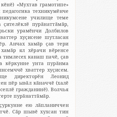
 кӗнӗ) «Мухтав грамотипе»
и педагогика техникумӗнче
ехникумсене училище теме
а ҫителӗклӗ пурӑнаттӑмӑр,
рьски урамӗнчи Долбилов
ваттер хуҫисене шутласан
ӗр. Анчах хамӑр ҫав тери
 хамӑр ял хӗрачи вӗренсе
а тимлесех канаш пачӗ, ҫав
ра кӗркунне унта пурӑнма
ынсемччӗ хваттер хуҫисем.
ище директорӗн Леонид
ен пӗр ывӑл кӑначчӗ (халӗ
сеплӗ гражданинӗ). Волчья
терте пурӑнаттӑмӑр.
ҫуркунне ею лӑпланиччен
атчӗ. Сӑр шывӗ хухсан тин