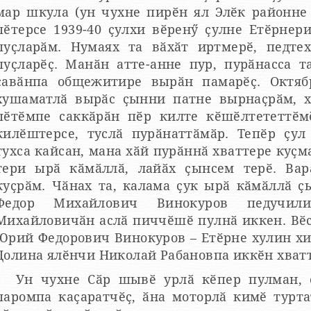
мар шкула (ун чухне пирӗн ял Элӗк районне
пӗтерсе 1939-40 ҫулхи вӗренӳ ҫулне Етӗрнер
пуҫларӑм. Нумаях та вӑхӑт иртмерӗ, педт
пуҫларӗҫ. Манӑн атте-анне пур, пурӑнасса т
ҫавӑнпа общежитире вырӑн памарӗҫ. Октяб
хушаматлӑ вырӑс ҫынни патне вырнаҫрӑм, х
пӗтӗмпе саккӑрӑн пӗр килте кӗшӗлтететтӗм
килӗштерсе, туслӑ пурӑнаттӑмӑр. Тепӗр ҫул
тухса кайсан, мана хӑй пурӑннӑ хваттере куҫм
тери ырӑ кӑмӑллӑ, лайӑх ҫынсем терӗ. Ва
куҫрӑм. Чӑнах та, калама ҫук ырӑ кӑмӑллӑ ҫ
Федор Михайлович Винокуров педучил
Михайловичӑн аслӑ пиччӗшӗ пулнӑ иккен. Вӗс
Юрий Федорович Винокуров – Етӗрне хулин хи
Долина ялӗнчи Николай Рабановпа иккӗн хват
Ун чухне Сӑр шывӗ урлӑ кӗпер пулман, 
паромпа каҫаратчӗҫ, ӑна моторлӑ кимӗ турт