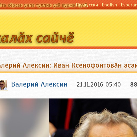
По-русски
English
Espera
йта кӗрсен унпа туллин усӑ курма пулӗ
алерий Алексин: Иван Ксенофонтовӑн аса
Валерий Алексин
21.11.2016 05:40
8