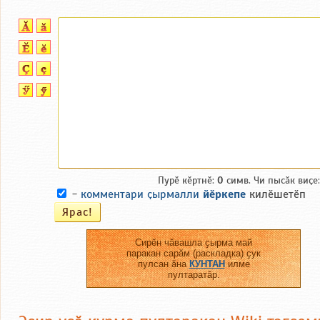
Пурӗ кӗртнӗ:
0
симв. Чи пысӑк виҫе
-
комментари ҫырмалли
йӗркепе
килӗшетӗп
Сирӗн чӑвашла ҫырма май
паракан сарӑм (раскладка) ҫук
пулсан ӑна
КУНТАН
илме
пултаратӑр.