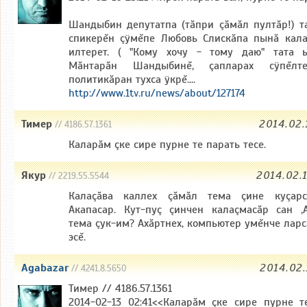
Шандыбин депутатпа (тăпри çăмăл пултăр!) т
спикерĕн çÿмĕпе Любовь Слискăпа пынă кала
илтерет. ( "Кому хочу - тому даю" тата ы
Мăнтарăн Шандыбинĕ, çапларах сÿпĕлтет
политикăран тухса ÿкрĕ....
http://www.1tv.ru/news/about/127174
Тимер
2014.02.
// 4186.57.1361
Каларăм çке сире пурне те парать тесе.
Якур
2014.02.
// 2219.55.5544
Калаçăва каллех çăмăл тема çине куçарс
Акапасар. Кут-пуç çинчен калаçмасăр сан ,А
тема çук-им? Ахăртнех, компьютер умĕнче ларс
эсĕ.
Agabazar
2014.02.
// 4241.8.5650
Тимер // 4186.57.1361
2014-02-13 02:41<<Каларăм çке сире пурне т