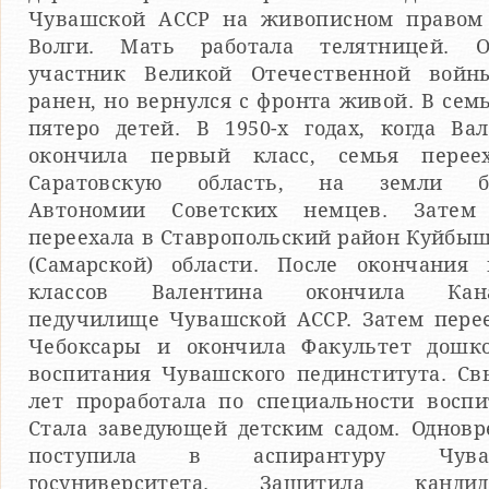
Чувашской АССР на живописном правом 
Волги. Мать работала телятницей. 
участник Великой Отечественной войн
ранен, но вернулся с фронта живой. В сем
пятеро детей. В 1950-х годах, когда Ва
окончила первый класс, семья перее
Саратовскую область, на земли б
Автономии Советских немцев. Затем
переехала в Ставропольский район Куйбы
(Самарской) области. После окончания 
классов Валентина окончила Кана
педучилище Чувашской АССР. Затем пере
Чебоксары и окончила Факультет дошко
воспитания Чувашского пединститута. С
лет проработала по специальности воспи
Стала заведующей детским садом. Однов
поступила в аспирантуру Чуваш
госуниверситета. Защитила кандид