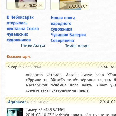
2026.08.02
2026.07.07
В Чебоксарах
Новая книга
открылась
народного
выставка Союза
художника
чувашских
Чувашии Валерия
художников
Северянина
Тимӗр Акташ
Тимӗр Акташ
Комментари:
Якур
2014.02.
// 3937.65.9974
Акапасар хăтамăр, Акташ пичче сана Хĕр
хĕррине те, Вăтаçĕр тинĕс хĕррине те, тем 
мастерской пÿлĕмне илсе каять. Анчах ун
çÿреме вăхăт çитериманни паллă.
Agabazar
2014.02.
// 3740.50.2641
Тимер // 4186.57.1361
2014-02-10 23:21<<Ирĕк парать вăл, пурне те па