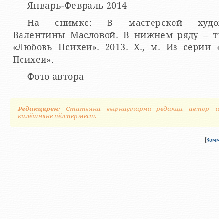
Январь-Февраль 2014
На снимке: В мастерской худо
Валентины Масловой. В нижнем ряду – т
«Любовь Психеи». 2013. Х., м. Из серии
Психеи».
Фото автора
Редакцирен
: Статьяна вырнаҫтарни редакци автор ш
килӗшнине пӗлтермест.
[
Комм