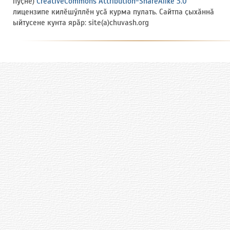
пуҫне)
CreativeCommons Attribution-ShareAlike 3.0
лицензипе килӗшӳллӗн усӑ курма пулать. Сайтпа ҫыхӑннӑ
ыйтусене кунта ярӑр: site(a)chuvash.org