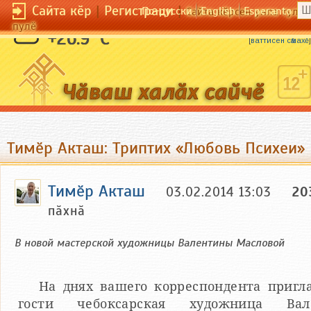
Сайта кӗр
|
Регистраци
|
По-русски
English
Esperanto
Сайта кӗрсен унпа тулли
пулӗ
Ватти ҫук та — латти ҫук.
+26.9 °C
[
ваттисен сӑмахӗ
]
Тимӗр Акташ: Триптих «Любовь Психеи»
Тимӗр Акташ
03.02.2014 13:03
20
пӑхнӑ
В новой мастерской художницы Валентины Масловой
На днях вашего корреспондента пригл
гости чебоксарская художница Вал