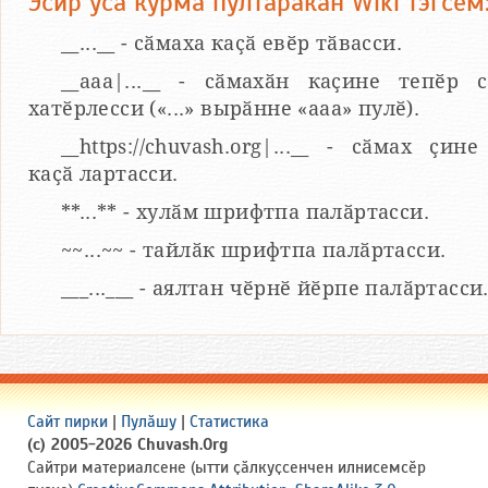
Эсир усӑ курма пултаракан Wiki тэгсем
__...__ - сӑмаха каҫӑ евӗр тӑвасси.
__aaa|...__ - сӑмахӑн каҫине тепӗр 
хатӗрлесси («...» вырӑнне «ааа» пулӗ).
__https://chuvash.org|...__ - сӑмах ҫин
каҫӑ лартасси.
**...** - хулӑм шрифтпа палӑртасси.
~~...~~ - тайлӑк шрифтпа палӑртасси.
___...___ - аялтан чӗрнӗ йӗрпе палӑртасси
Сайт пирки
|
Пулӑшу
|
Статистика
(c) 2005-2026 Chuvash.Org
Сайтри материалсене (ытти ҫӑлкуҫсенчен илнисемсӗр