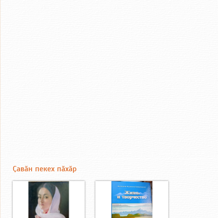
Ҫавӑн пекех пӑхӑр