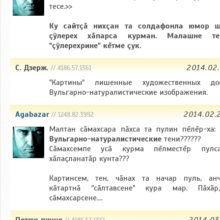
тесе.>>
Ку сайтçă нихçан та солдафонла юмор ш
çÿлерех хăпарса курман. Малашне т
"çÿлерехрине" кĕтме çук.
С. Дзерж.
2014.02.
// 4186.57.1361
"Картины" лишенные художественных дост
Вульгарно-натуралистические изображения.
Agabazar
2014.02.
// 1248.82.3992
Малтан сăмахсара пăхса та пулин пĕлĕр-ха:
Вульгарно-натуралистические
тени??????
Сăмахсемпе усă курма пĕлместĕр пулс
хăлаçланатăр кунта???
Картинсем, тен, чăнах та начар пуль, ан
кăтартнă "сăлтавсене" кура мар. Пăхăр
сăмахсарсене....